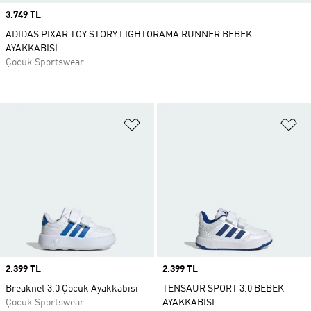
Price
3.749 TL
ADIDAS PIXAR TOY STORY LIGHTORAMA RUNNER BEBEK
AYAKKABISI
Çocuk Sportswear
Favori Listesine Ekle
Fa
Price
2.399 TL
Price
2.399 TL
Breaknet 3.0 Çocuk Ayakkabısı
TENSAUR SPORT 3.0 BEBEK
Çocuk Sportswear
AYAKKABISI