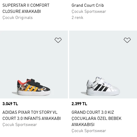
SUPERSTAR II COMFORT
Grand Court Crib
CLOSURE AYAKKABI
Çocuk Sportswear
Çocuk Originals
2 renk
Favori Listesine Ekle
Fa
Price
3.049 TL
Price
2.399 TL
ADIDAS PIXAR TOY STORY VL
GRAND COURT 3.0 KIZ
COURT 3.0 INFANTS AYAKKABI
ÇOCUKLARA ÖZEL BEBEK
Çocuk Sportswear
AYAKKABISI
Çocuk Sportswear