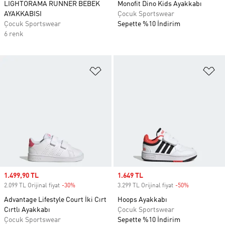
LIGHTORAMA RUNNER BEBEK
Monofit Dino Kids Ayakkabı
AYAKKABISI
Çocuk Sportswear
Çocuk Sportswear
Sepette %10 İndirim
6 renk
Favori Listesine Ekle
Fa
Sale price
1.499,90 TL
Sale price
1.649 TL
2.099 TL Orijinal fiyat
-30%
Discount
3.299 TL Orijinal fiyat
-50%
Discount
Advantage Lifestyle Court İki Cırt
Hoops Ayakkabı
Cırtlı Ayakkabı
Çocuk Sportswear
Çocuk Sportswear
Sepette %10 İndirim