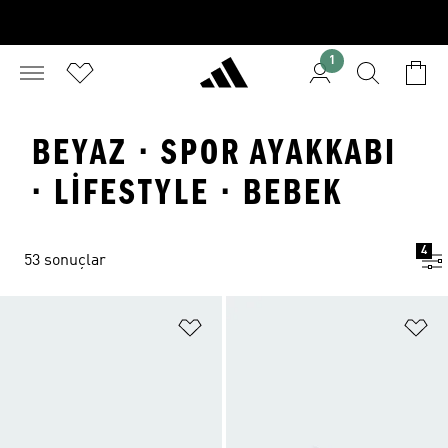
1
BEYAZ · SPOR AYAKKABI
· LIFESTYLE · BEBEK
4
53 sonuçlar
Favori Listesine Ekle
Fa