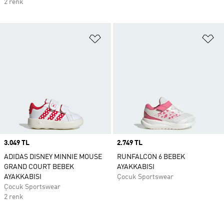
2 renk
Favori Listesine Ekle
Fa
Price
3.049 TL
Price
2.749 TL
ADIDAS DISNEY MINNIE MOUSE
RUNFALCON 6 BEBEK
GRAND COURT BEBEK
AYAKKABISI
AYAKKABISI
Çocuk Sportswear
Çocuk Sportswear
2 renk