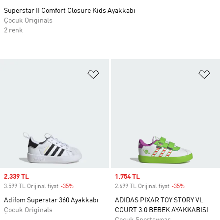
Superstar II Comfort Closure Kids Ayakkabı
Çocuk Originals
2 renk
Favori Listesine Ekle
Fa
Sale price
2.339 TL
Sale price
1.754 TL
3.599 TL Orijinal fiyat
-35%
Discount
2.699 TL Orijinal fiyat
-35%
Discount
Adifom Superstar 360 Ayakkabı
ADIDAS PIXAR TOY STORY VL
Çocuk Originals
COURT 3.0 BEBEK AYAKKABISI