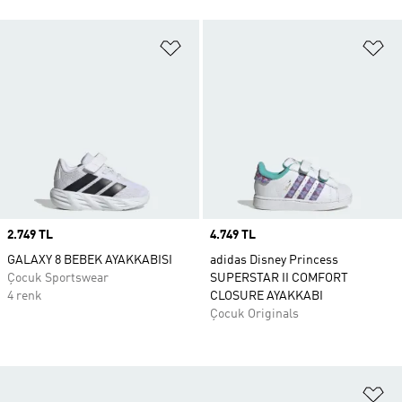
Favori Listesine Ekle
Fa
Price
2.749 TL
Price
4.749 TL
GALAXY 8 BEBEK AYAKKABISI
adidas Disney Princess
Çocuk Sportswear
SUPERSTAR II COMFORT
4 renk
CLOSURE AYAKKABI
Çocuk Originals
Fa