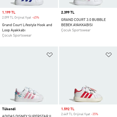
Sale price
1.199 TL
Price
2.399 TL
2.099 TL Orijinal fiyat
-45%
Discount
GRAND COURT 3.0 BUBBLE
Grand Court Lifestyle Hook and
BEBEK AYAKKABISI
Loop Ayakkabı
Çocuk Sportswear
Çocuk Sportswear
Favori Listesine Ekle
Fa
Tükendi
Sale price
1.592 TL
2.449 TL Orijinal fiyat
-35%
Discount
ADIDAS DISNEY SUPERSTAR II