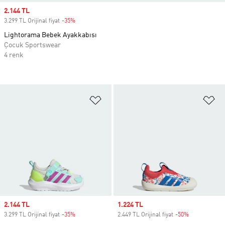
Sale price
2.144 TL
3.299 TL Orijinal fiyat
-35%
Discount
Lightorama Bebek Ayakkabısı
Çocuk Sportswear
4 renk
Favori Listesine Ekle
Fa
Sale price
2.144 TL
Sale price
1.224 TL
3.299 TL Orijinal fiyat
-35%
Discount
2.449 TL Orijinal fiyat
-50%
Discount