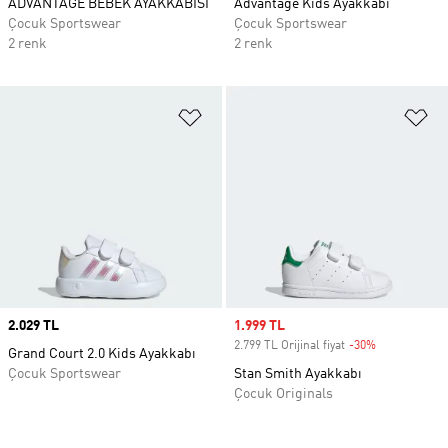
ADVANTAGE BEBEK AYAKKABISI
Advantage Kids Ayakkabı
Çocuk Sportswear
Çocuk Sportswear
2 renk
2 renk
Favori Listesine Ekle
Fa
Price
2.029 TL
Sale price
1.999 TL
2.799 TL Orijinal fiyat
-30%
Discount
Grand Court 2.0 Kids Ayakkabı
Çocuk Sportswear
Stan Smith Ayakkabı
Çocuk Originals