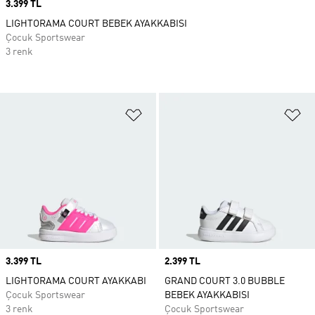
Price
3.399 TL
LIGHTORAMA COURT BEBEK AYAKKABISI
Çocuk Sportswear
3 renk
Favori Listesine Ekle
Fa
Price
3.399 TL
Price
2.399 TL
LIGHTORAMA COURT AYAKKABI
GRAND COURT 3.0 BUBBLE
Çocuk Sportswear
BEBEK AYAKKABISI
3 renk
Çocuk Sportswear