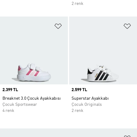
2 renk
Favori Listesine Ekle
Fa
Price
2.399 TL
Price
2.599 TL
Breaknet 3.0 Çocuk Ayakkabısı
Superstar Ayakkabı
Çocuk Sportswear
Çocuk Originals
4 renk
2 renk
Fa