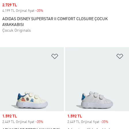
Sale price
2.729 TL
4.199 TL Orijinal fiyat
-35%
Discount
ADIDAS DISNEY SUPERSTAR II COMFORT CLOSURE ÇOCUK
AYAKKABISI
Çocuk Originals
Favori Listesine Ekle
Fa
Sale price
1.592 TL
Sale price
1.592 TL
2.449 TL Orijinal fiyat
-35%
Discount
2.449 TL Orijinal fiyat
-35%
Discount