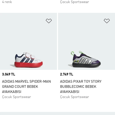
4 renk
Çocuk Sportswear
Favori Listesine Ekle
Fa
Price
3.049 TL
Price
2.749 TL
ADIDAS MARVEL SPIDER-MAN
ADIDAS PIXAR TOY STORY
GRAND COURT BEBEK
BUBBLECOMIC BEBEK
AYAKKABISI
AYAKKABISI
Çocuk Sportswear
Çocuk Sportswear