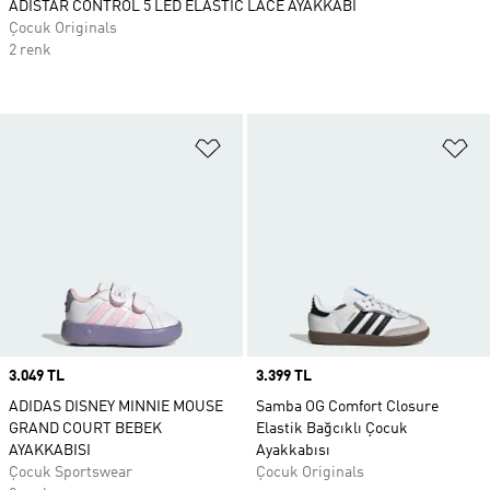
ADISTAR CONTROL 5 LED ELASTIC LACE AYAKKABI
Çocuk Originals
2 renk
Favori Listesine Ekle
Fa
Price
3.049 TL
Price
3.399 TL
ADIDAS DISNEY MINNIE MOUSE
Samba OG Comfort Closure
GRAND COURT BEBEK
Elastik Bağcıklı Çocuk
AYAKKABISI
Ayakkabısı
Çocuk Sportswear
Çocuk Originals