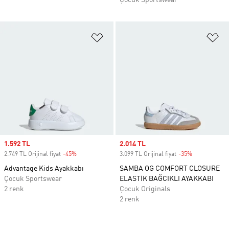
Çocuk Sportswear
Favori Listesine Ekle
Fa
Sale price
1.592 TL
Sale price
2.014 TL
2.749 TL Orijinal fiyat
-45%
Discount
3.099 TL Orijinal fiyat
-35%
Discount
Advantage Kids Ayakkabı
SAMBA OG COMFORT CLOSURE
Çocuk Sportswear
ELASTİK BAĞCIKLI AYAKKABI
2 renk
Çocuk Originals
2 renk