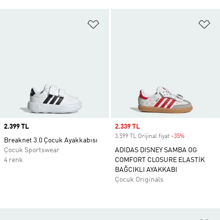
Favori Listesine Ekle
Fa
Price
2.399 TL
Sale price
2.339 TL
3.599 TL Orijinal fiyat
-35%
Discount
Breaknet 3.0 Çocuk Ayakkabısı
Çocuk Sportswear
ADIDAS DISNEY SAMBA OG
4 renk
COMFORT CLOSURE ELASTİK
BAĞCIKLI AYAKKABI
Çocuk Originals