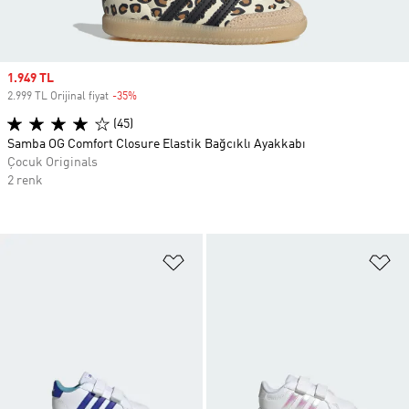
Sale price
1.949 TL
2.999 TL Orijinal fiyat
-35%
Discount
(45)
Samba OG Comfort Closure Elastik Bağcıklı Ayakkabı
Çocuk Originals
2 renk
Favori Listesine Ekle
Fa