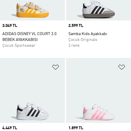
Price
3.049 TL
Price
2.599 TL
ADIDAS DISNEY VL COURT 3.0
Samba Kids Ayakkabı
BEBEK AYAKKABISI
Çocuk Originals
Çocuk Sportswear
2 renk
Favori Listesine Ekle
Fa
Price
4.449 TL
Price
1.899 TL