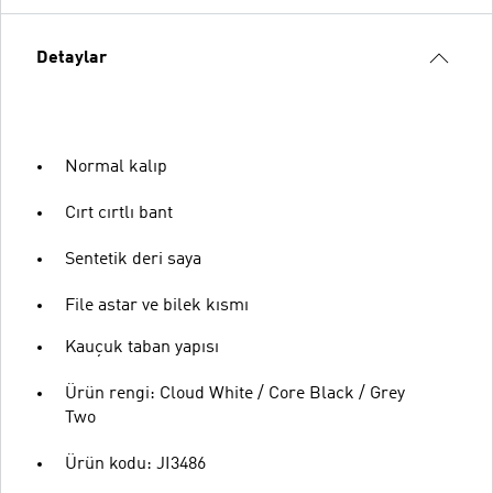
Detaylar
Normal kalıp
Cırt cırtlı bant
Sentetik deri saya
File astar ve bilek kısmı
Kauçuk taban yapısı
Ürün rengi: Cloud White / Core Black / Grey
Two
Ürün kodu: JI3486