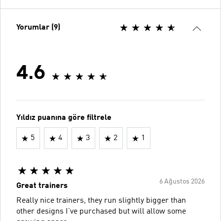
Yorumlar (9)
4.6
Yıldız puanına göre filtrele
5
4
3
2
1
6 Ağustos 2026
Great trainers
Really nice trainers, they run slightly bigger than
other designs I’ve purchased but will allow some