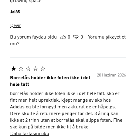
growing space
Jai85
Çevir
Bu yorum faydalı oldu
0
0
Yorumu şikayet et
mu?
20 Haziran 2026
Borrelås holder ikke foten ikke i det
hele tatt
borrelås holder ikke foten ikke i det hele tatt. sko er
fint men helt upraktisk. kjøpt mange av sko hos
Adidas og ble fornøyd men akkurat de er håpeløs.
Dere skulle å returnere penger for det. 3 åring kan
ikke at 2 trinn uten at borrelås skal slippe foten. Fine
sko kun på bilde men ikke til å bruke
Daha fazlasını oku