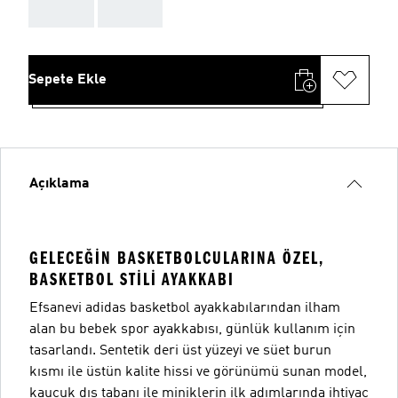
AAA
AAA
Sepete Ekle
Açıklama
GELECEĞIN BASKETBOLCULARINA ÖZEL,
BASKETBOL STILI AYAKKABI
Efsanevi adidas basketbol ayakkabılarından ilham
alan bu bebek spor ayakkabısı, günlük kullanım için
tasarlandı. Sentetik deri üst yüzeyi ve süet burun
kısmı ile üstün kalite hissi ve görünümü sunan model,
kauçuk dış tabanı ile miniklerin ilk adımlarında ihtiyaç