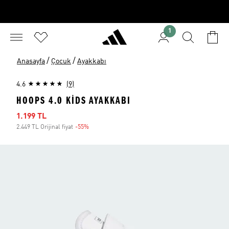
1
/
/
Anasayfa
Çocuk
Ayakkabı
4.6
(9)
HOOPS 4.0 KIDS AYAKKABI
İndirimli fiyat
1.199 TL
2.449 TL Orijinal fiyat
-55%
İndirim