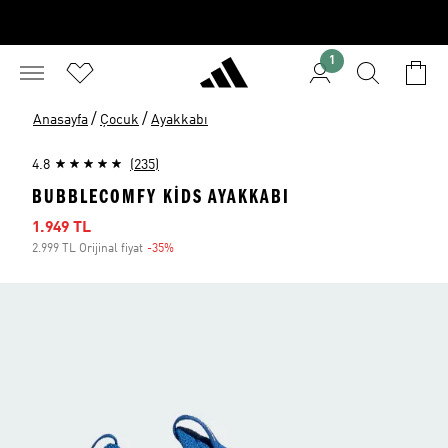
1
/
/
Anasayfa
Çocuk
Ayakkabı
4.8
(235)
BUBBLECOMFY KIDS AYAKKABI
İndirimli fiyat
1.949 TL
2.999 TL Orijinal fiyat
-35%
İndirim