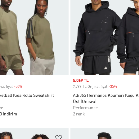
Sale price
5.069 TL
nal fiyat
-50%
Discount
7.799 TL Orijinal fiyat
-35%
Discount
etball Kısa Kollu Sweatshirt
Adi365 Hermanos Koumori Koşu K
Üst (Unisex)
ce
Performance
0 İndirim
2 renk
ne Ekle
Favori Listesine Ekle