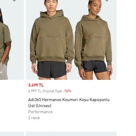
Sale price
3.499 TL
6.999 TL Orijinal fiyat
-50%
Discount
Adi365 Hermanos Koumori Koşu Kapüşonlu
Üst (Unisex)
Performance
2 renk