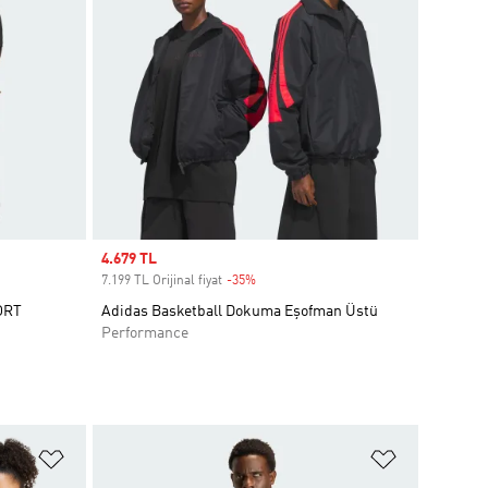
Sale price
4.679 TL
7.199 TL Orijinal fiyat
-35%
Discount
ORT
Adidas Basketball Dokuma Eşofman Üstü
Performance
Favori Listesine Ekle
Favori List