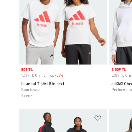
Sale price
809 TL
Sale price
3.509 TL
1.799 TL Orijinal fiyat
-55%
Discount
5.399 TL Oriji
İstanbul Tişört (Unisex)
adi365 Che
Sportswear
Performan
4 renk
Favori Listesi