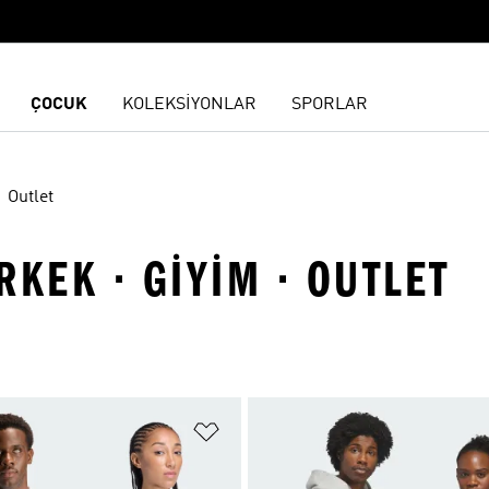
ÇOCUK
KOLEKSİYONLAR
SPORLAR
Outlet
ERKEK · GIYIM · OUTLET
ne Ekle
Favori Listesine Ekle