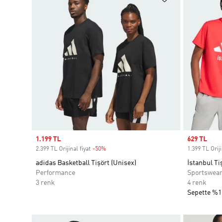
Sale price
1.199 TL
Sale price
629 TL
2.399 TL Orijinal fiyat
-50%
Discount
1.399 TL Oriji
adidas Basketball Tişört (Unisex)
İstanbul Ti
Performance
Sportswea
3 renk
4 renk
Sepette %1