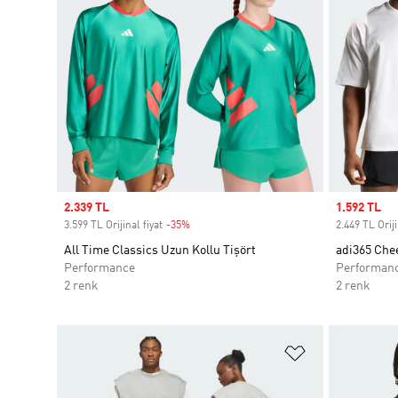
Sale price
2.339 TL
Sale price
1.592 TL
3.599 TL Orijinal fiyat
-35%
Discount
2.449 TL Oriji
All Time Classics Uzun Kollu Tişört
adi365 Chee
Performance
Performan
2 renk
2 renk
Favori Listesi