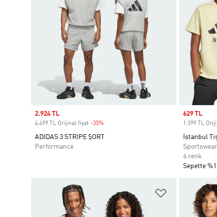
Sale price
2.924 TL
Sale price
629 TL
4.499 TL Orijinal fiyat
-35%
Discount
1.399 TL Oriji
ADIDAS 3 STRIPE ŞORT
İstanbul Ti
Performance
Sportswea
4 renk
Sepette %1
Favori Listesi