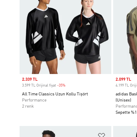
Sale price
2.339 TL
Sale price
2.099 TL
3.599 TL Orijinal fiyat
-35%
Discount
4.199 TL Oriji
All Time Classics Uzun Kollu Tişört
adidas Bask
Performance
(Unisex)
2 renk
Performan
Sepette %1
Favori Listesi