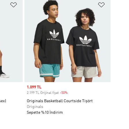
Favori Listesine Ekle
Favori List
Sale price
1.099 TL
2.199 TL Orijinal fiyat
-50%
Discount
sex)
Originals Basketball Courtside Tişört
Originals
Sepette %10 İndirim