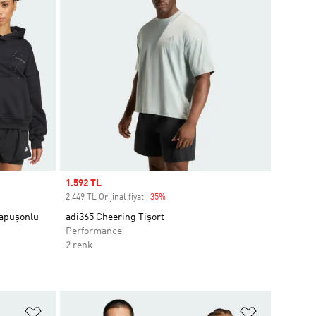
Sale price
1.592 TL
2.449 TL Orijinal fiyat
-35%
Discount
apüşonlu
adi365 Cheering Tişört
Performance
2 renk
Favori Listesine Ekle
Favori List