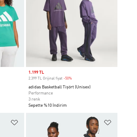
Sale price
1.199 TL
2.399 TL Orijinal fiyat
-50%
Discount
adidas Basketball Tişört (Unisex)
Performance
3 renk
Sepette %10 İndirim
Favori Listesine Ekle
Favori List