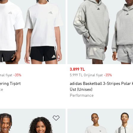
Sale price
3.899 TL
nal fiyat
-35%
Discount
5.999 TL Orijinal fiyat
-35%
Discount
ring Tişört
adidas Basketball 3-Stripes Polar
ce
Üst (Unisex)
Performance
ne Ekle
Favori Listesine Ekle