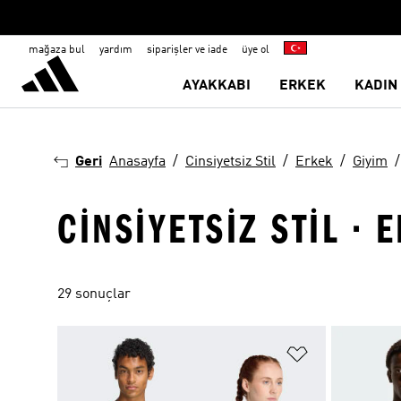
mağaza bul
yardım
siparişler ve iade
üye ol
AYAKKABI
ERKEK
KADIN
Geri
Anasayfa
Cinsiyetsiz Stil
Erkek
Giyim
CINSIYETSIZ STIL · 
29 sonuçlar
Favori Listesi