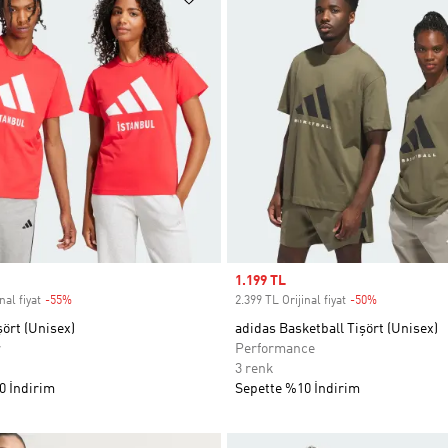
Sale price
1.199 TL
nal fiyat
-55%
Discount
2.399 TL Orijinal fiyat
-50%
Discount
şört (Unisex)
adidas Basketball Tişört (Unisex)
r
Performance
3 renk
0 İndirim
Sepette %10 İndirim