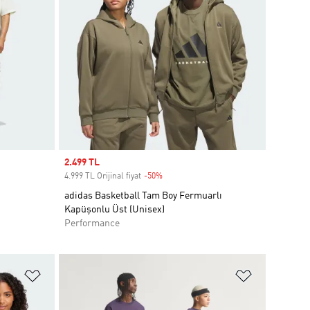
Sale price
2.499 TL
4.999 TL Orijinal fiyat
-50%
Discount
adidas Basketball Tam Boy Fermuarlı
Kapüşonlu Üst (Unisex)
Performance
Favori Listesine Ekle
Favori List