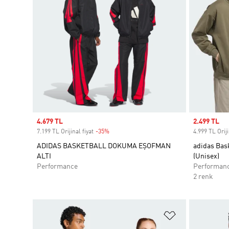
Sale price
4.679 TL
Sale price
2.499 TL
7.199 TL Orijinal fiyat
-35%
Discount
4.999 TL Oriji
ADIDAS BASKETBALL DOKUMA EŞOFMAN
adidas Bas
ALTI
(Unisex)
Performance
Performan
2 renk
Favori Listesi