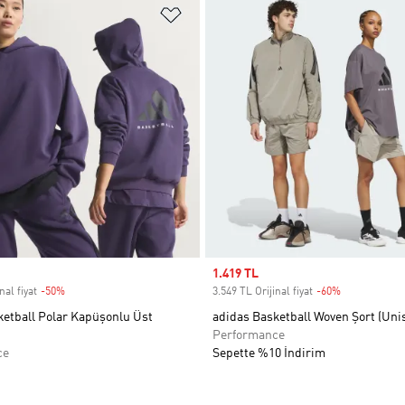
ne Ekle
Favori Listesine Ekle
Sale price
1.419 TL
nal fiyat
-50%
Discount
3.549 TL Orijinal fiyat
-60%
Discount
ketball Polar Kapüşonlu Üst
adidas Basketball Woven Şort (Uni
Performance
ce
Sepette %10 İndirim