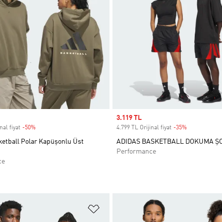
Sale price
3.119 TL
nal fiyat
-50%
Discount
4.799 TL Orijinal fiyat
-35%
Discount
ketball Polar Kapüşonlu Üst
ADIDAS BASKETBALL DOKUMA Ş
Performance
ce
ne Ekle
Favori Listesine Ekle