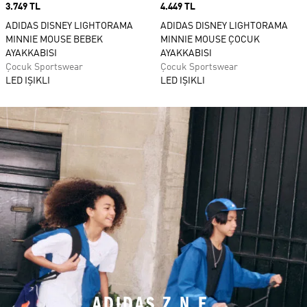
Price
3.749 TL
Price
4.449 TL
ADIDAS DISNEY LIGHTORAMA
ADIDAS DISNEY LIGHTORAMA
MINNIE MOUSE BEBEK
MINNIE MOUSE ÇOCUK
AYAKKABISI
AYAKKABISI
Çocuk Sportswear
Çocuk Sportswear
LED IŞIKLI
LED IŞIKLI
ADIDAS Z.N.E.