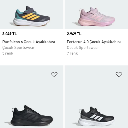
Price
3.049 TL
Price
2.949 TL
Runfalcon 6 Çocuk Ayakkabısı
Fortarun 4.0 Çocuk Ayakkabısı
Çocuk Sportswear
Çocuk Sportswear
5 renk
7 renk
Favori Listesine Ekle
Fa