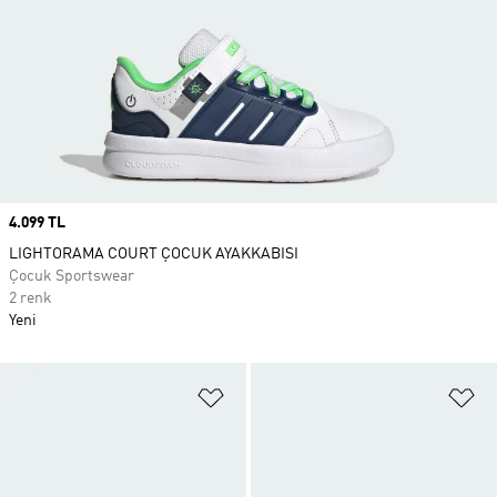
Price
4.099 TL
LIGHTORAMA COURT ÇOCUK AYAKKABISI
Çocuk Sportswear
2 renk
Yeni
Favori Listesine Ekle
Fa