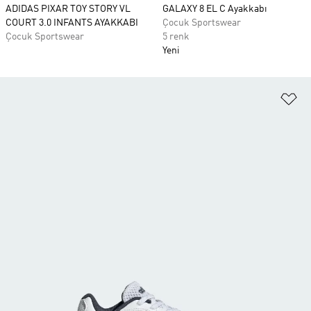
ADIDAS PIXAR TOY STORY VL
GALAXY 8 EL C Ayakkabı
COURT 3.0 INFANTS AYAKKABI
Çocuk Sportswear
Çocuk Sportswear
5 renk
Yeni
Fa