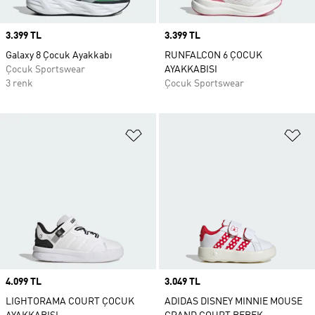
Price
3.399 TL
Price
3.399 TL
Galaxy 8 Çocuk Ayakkabı
RUNFALCON 6 ÇOCUK
Çocuk Sportswear
AYAKKABISI
3 renk
Çocuk Sportswear
Favori Listesine Ekle
Fa
Price
4.099 TL
Price
3.049 TL
LIGHTORAMA COURT ÇOCUK
ADIDAS DISNEY MINNIE MOUSE