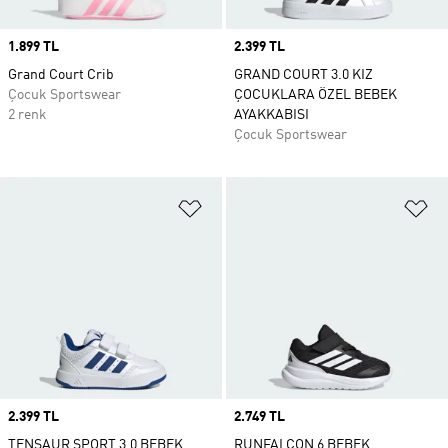
Price
1.899 TL
Price
2.399 TL
Grand Court Crib
GRAND COURT 3.0 KIZ
Çocuk Sportswear
ÇOCUKLARA ÖZEL BEBEK
2 renk
AYAKKABISI
Çocuk Sportswear
Favori Listesine Ekle
Fa
Price
2.399 TL
Price
2.749 TL
TENSAUR SPORT 3.0 BEBEK
RUNFALCON 6 BEBEK