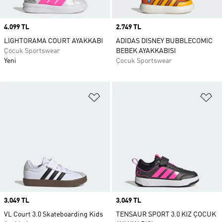
Price
4.099 TL
Price
2.749 TL
LIGHTORAMA COURT AYAKKABI
ADIDAS DISNEY BUBBLECOMIC
Çocuk Sportswear
BEBEK AYAKKABISI
Yeni
Çocuk Sportswear
Favori Listesine Ekle
Fa
Price
3.049 TL
Price
3.049 TL
VL Court 3.0 Skateboarding Kids
TENSAUR SPORT 3.0 KIZ ÇOCUK