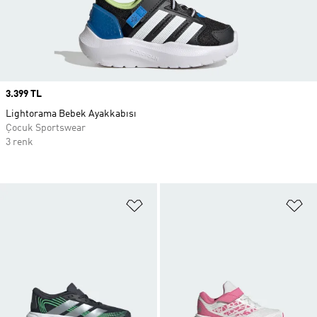
Price
3.399 TL
Lightorama Bebek Ayakkabısı
Çocuk Sportswear
3 renk
Favori Listesine Ekle
Fa