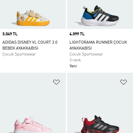
Price
3.049 TL
Price
4.099 TL
ADIDAS DISNEY VL COURT 3.0
LIGHTORAMA RUNNER ÇOCUK
BEBEK AYAKKABISI
AYAKKABISI
Çocuk Sportswear
Çocuk Sportswear
3 renk
Yeni
Favori Listesine Ekle
Fa