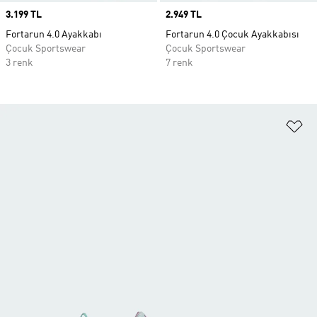
Price
3.199 TL
Price
2.949 TL
Fortarun 4.0 Ayakkabı
Fortarun 4.0 Çocuk Ayakkabısı
Çocuk Sportswear
Çocuk Sportswear
3 renk
7 renk
Fa