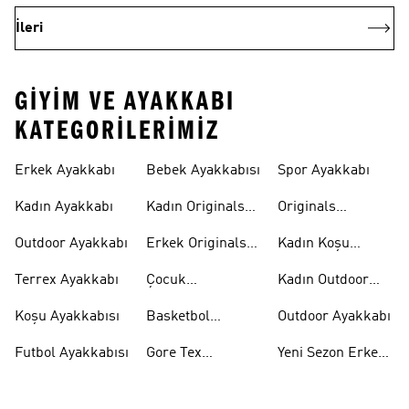
İleri
GIYIM VE AYAKKABI
KATEGORILERIMIZ
Erkek Ayakkabı
Bebek Ayakkabısı
Spor Ayakkabı
Kadın Ayakkabı
Kadın Originals
Originals
Ayakkabı
Ayakkabi
Outdoor Ayakkabı
Erkek Originals
Kadın Koşu
Ayakkabı
Ayakkabısı
Terrex Ayakkabı
Çocuk
Kadın Outdoor
Ayakkabıları
Ayakkabı
Koşu Ayakkabısı
Basketbol
Outdoor Ayakkabı
Ayakkabısı
Futbol Ayakkabısı
Gore Tex
Yeni Sezon Erkek
Ayakkabı
Ayakkabı