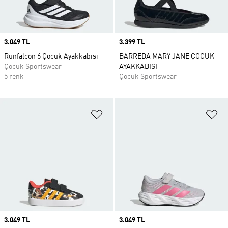
Price
3.049 TL
Price
3.399 TL
Runfalcon 6 Çocuk Ayakkabısı
BARREDA MARY JANE ÇOCUK
Çocuk Sportswear
AYAKKABISI
5 renk
Çocuk Sportswear
Favori Listesine Ekle
Fa
Price
3.049 TL
Price
3.049 TL