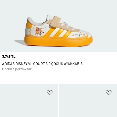
Price
3.749 TL
ADIDAS DISNEY VL COURT 3.0 ÇOCUK AYAKKABISI
Çocuk Sportswear
Favori Listesine Ekle
Fa