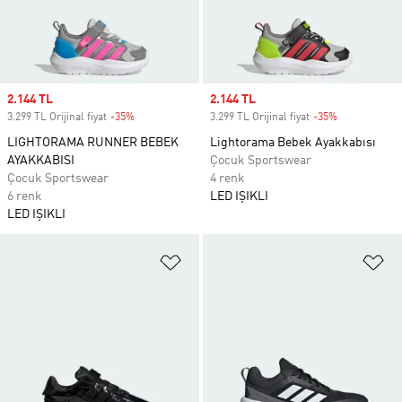
Sale price
2.144 TL
Sale price
2.144 TL
3.299 TL Orijinal fiyat
-35%
Discount
3.299 TL Orijinal fiyat
-35%
Discount
LIGHTORAMA RUNNER BEBEK
Lightorama Bebek Ayakkabısı
AYAKKABISI
Çocuk Sportswear
Çocuk Sportswear
4 renk
6 renk
LED IŞIKLI
LED IŞIKLI
Favori Listesine Ekle
Fa