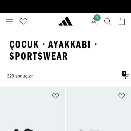
1
ÇOCUK · AYAKKABI ·
SPORTSWEAR
3
320 sonuçlar
Favori Listesine Ekle
Fa