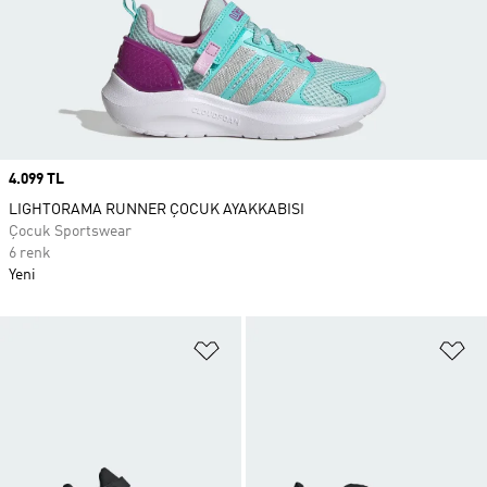
Price
4.099 TL
LIGHTORAMA RUNNER ÇOCUK AYAKKABISI
Çocuk Sportswear
6 renk
Yeni
Favori Listesine Ekle
Fa