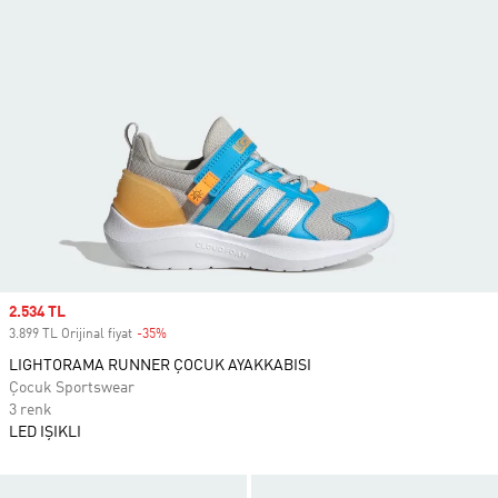
Sale price
2.534 TL
3.899 TL Orijinal fiyat
-35%
Discount
LIGHTORAMA RUNNER ÇOCUK AYAKKABISI
Çocuk Sportswear
3 renk
LED IŞIKLI