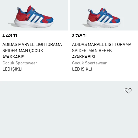
Price
4.449 TL
Price
3.749 TL
ADIDAS MARVEL LIGHTORAMA
ADIDAS MARVEL LIGHTORAMA
SPIDER-MAN ÇOCUK
SPIDER-MAN BEBEK
AYAKKABISI
AYAKKABISI
Çocuk Sportswear
Çocuk Sportswear
LED IŞIKLI
LED IŞIKLI
Fa