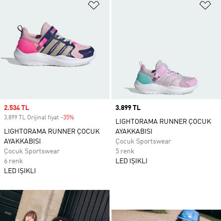
Favori Listesine Ekle
Fa
Sale price
2.534 TL
Price
3.899 TL
3.899 TL Orijinal fiyat
-35%
Discount
LIGHTORAMA RUNNER ÇOCUK
LIGHTORAMA RUNNER ÇOCUK
AYAKKABISI
AYAKKABISI
Çocuk Sportswear
Çocuk Sportswear
5 renk
6 renk
LED IŞIKLI
LED IŞIKLI