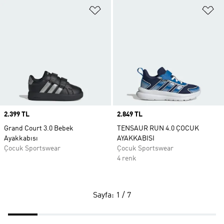
Favori Listesine Ekle
Fa
Price
2.399 TL
Price
2.849 TL
Grand Court 3.0 Bebek
TENSAUR RUN 4.0 ÇOCUK
Ayakkabısı
AYAKKABISI
Çocuk Sportswear
Çocuk Sportswear
4 renk
Sayfa: 1 / 7