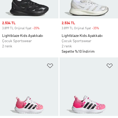
Sale price
2.534 TL
Sale price
2.534 TL
3.899 TL Orijinal fiyat
-35%
Discount
3.899 TL Orijinal fiyat
-35%
Discount
Lightblaze Kids Ayakkabı
Lightblaze Kids Ayakkabı
Çocuk Sportswear
Çocuk Sportswear
2 renk
2 renk
Sepette %10 İndirim
Favori Listesine Ekle
Fa