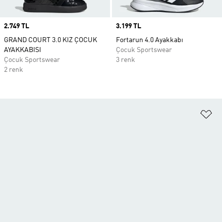
Price
2.749 TL
Price
3.199 TL
GRAND COURT 3.0 KIZ ÇOCUK
Fortarun 4.0 Ayakkabı
AYAKKABISI
Çocuk Sportswear
Çocuk Sportswear
3 renk
2 renk
Fa