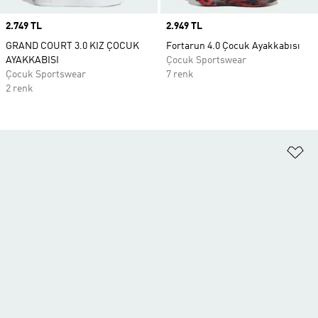
Price
2.749 TL
Price
2.949 TL
GRAND COURT 3.0 KIZ ÇOCUK
Fortarun 4.0 Çocuk Ayakkabısı
AYAKKABISI
Çocuk Sportswear
Çocuk Sportswear
7 renk
2 renk
Fa