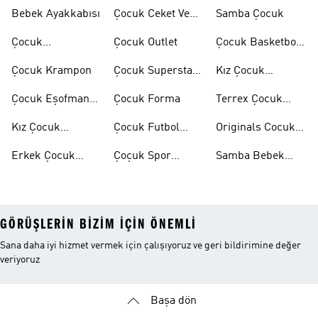
Bebek Ayakkabısı
Çocuk Ceket Ve
Samba Çocuk
Mont
Çocuk
Çocuk Outlet
Çocuk Basketbol
Ayakkabıları
Ayakkabısı
Çocuk Krampon
Çocuk Superstar
Kız Çocuk
Ayakkabılar
Eşofman Takımı
Çocuk Eşofman
Çocuk Forma
Terrex Çocuk
Takımı
Ayakkabı
Kız Çocuk
Çocuk Futbol
Originals Cocuk
Ayakkabı
Ayakkabısı
Ayakkabi
Erkek Çocuk
Çoçuk Spor
Samba Bebek
Ayakkabı
Ayakkabı
Ayakkabı
GÖRÜŞLERIN BIZIM IÇIN ÖNEMLI
Sana daha iyi hizmet vermek için çalışıyoruz ve geri bildirimine değer
veriyoruz
Başa dön