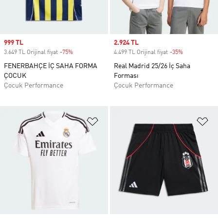
Sale price
999 TL
Sale price
2.924 TL
3.649 TL Orijinal fiyat
-75%
Discount
4.499 TL Orijinal fiyat
-35%
Discount
FENERBAHÇE İÇ SAHA FORMA
Real Madrid 25/26 İç Saha
ÇOCUK
Forması
Çocuk Performance
Çocuk Performance
Favori Listesine Ekle
Fa