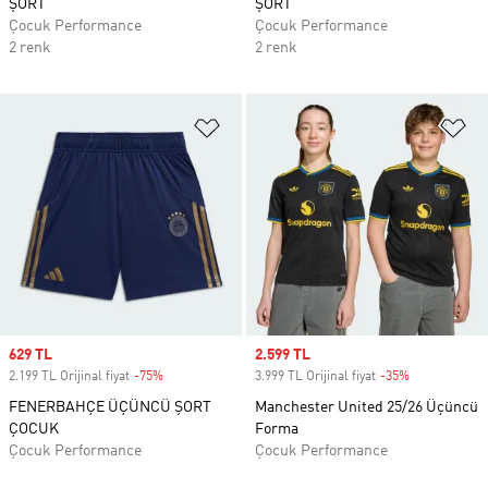
ŞORT
ŞORT
Çocuk Performance
Çocuk Performance
2 renk
2 renk
Favori Listesine Ekle
Fa
Sale price
629 TL
Sale price
2.599 TL
2.199 TL Orijinal fiyat
-75%
Discount
3.999 TL Orijinal fiyat
-35%
Discount
FENERBAHÇE ÜÇÜNCÜ ŞORT
Manchester United 25/26 Üçüncü
ÇOCUK
Forma
Çocuk Performance
Çocuk Performance