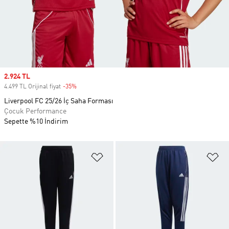
Sale price
2.924 TL
4.499 TL Orijinal fiyat
-35%
Discount
Liverpool FC 25/26 İç Saha Forması
Çocuk Performance
Sepette %10 İndirim
Favori Listesine Ekle
Fa