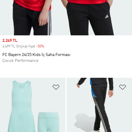
Sale price
2.249 TL
4.499 TL Orijinal fiyat
-50%
Discount
FC Bayern 24/25 Kids İç Saha Forması
Çocuk Performance
Favori Listesine Ekle
Fa