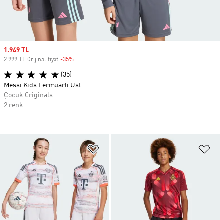
Sale price
1.949 TL
2.999 TL Orijinal fiyat
-35%
Discount
(35)
Messi Kids Fermuarlı Üst
Çocuk Originals
2 renk
Favori Listesine Ekle
Fa