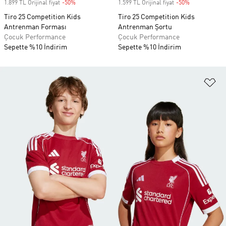
1.899 TL Orijinal fiyat
-50%
Discount
1.599 TL Orijinal fiyat
-50%
Discount
Tiro 25 Competition Kids
Tiro 25 Competition Kids
Antrenman Forması
Antrenman Şortu
Çocuk Performance
Çocuk Performance
Sepette %10 İndirim
Sepette %10 İndirim
Fa