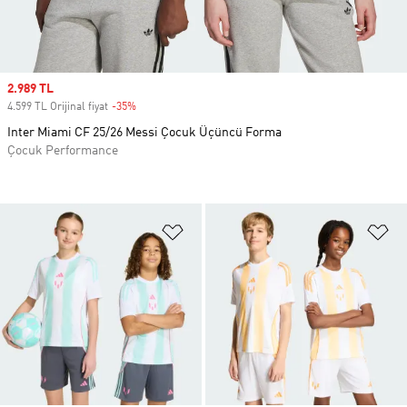
Sale price
2.989 TL
4.599 TL Orijinal fiyat
-35%
Discount
Inter Miami CF 25/26 Messi Çocuk Üçüncü Forma
Çocuk Performance
Favori Listesine Ekle
Fa