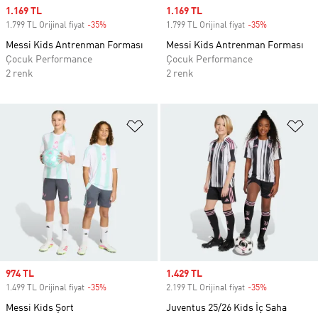
Sale price
1.169 TL
Sale price
1.169 TL
1.799 TL Orijinal fiyat
-35%
Discount
1.799 TL Orijinal fiyat
-35%
Discount
Messi Kids Antrenman Forması
Messi Kids Antrenman Forması
Çocuk Performance
Çocuk Performance
2 renk
2 renk
Favori Listesine Ekle
Fa
Sale price
974 TL
Sale price
1.429 TL
1.499 TL Orijinal fiyat
-35%
Discount
2.199 TL Orijinal fiyat
-35%
Discount
Messi Kids Şort
Juventus 25/26 Kids İç Saha