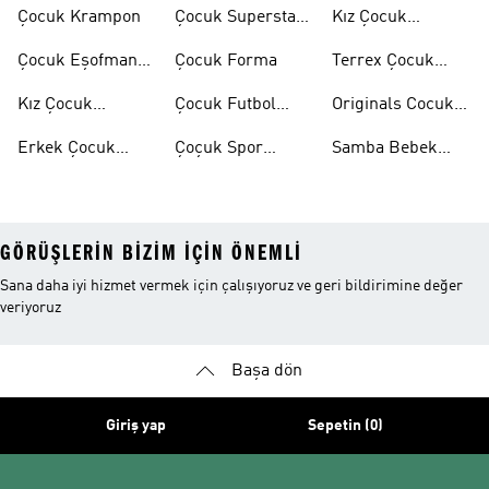
Ayakkabıları
Ayakkabısı
Çocuk Krampon
Çocuk Superstar
Kız Çocuk
Ayakkabılar
Eşofman Takımı
Çocuk Eşofman
Çocuk Forma
Terrex Çocuk
Takımı
Ayakkabı
Kız Çocuk
Çocuk Futbol
Originals Cocuk
Ayakkabı
Ayakkabısı
Ayakkabi
Erkek Çocuk
Çoçuk Spor
Samba Bebek
Ayakkabı
Ayakkabı
Ayakkabı
GÖRÜŞLERIN BIZIM IÇIN ÖNEMLI
Sana daha iyi hizmet vermek için çalışıyoruz ve geri bildirimine değer
veriyoruz
Başa dön
Giriş yap
Sepetin (0)