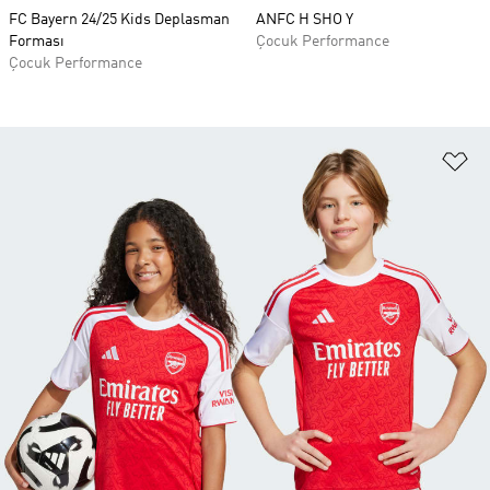
FC Bayern 24/25 Kids Deplasman
ANFC H SHO Y
Forması
Çocuk Performance
Çocuk Performance
Fa