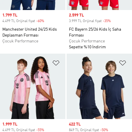
Sale price
1.799 TL
Sale price
2.599 TL
4.499 TL Orijinal fiyat
-60%
Discount
3.999 TL Orijinal fiyat
-35%
Discount
Manchester United 24/25 Kids
FC Bayern 25/26 Kids İç Saha
Deplasman Forması
Forması
Çocuk Performance
Çocuk Performance
Sepette %10 İndirim
Favori Listesine Ekle
Fa
Sale price
1.999 TL
Sale price
422 TL
4.499 TL Orijinal fiyat
-55%
Discount
849 TL Orijinal fiyat
-50%
Discount