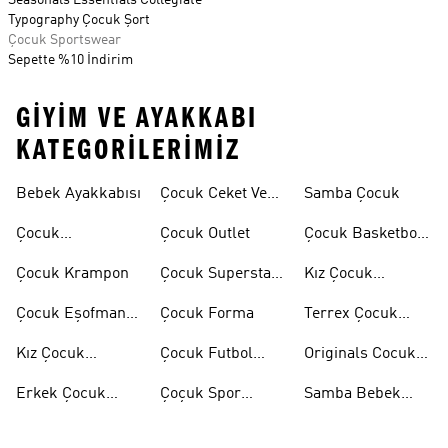
Seasonals Essentials Collegiate
Typography Çocuk Şort
Çocuk Sportswear
Sepette %10 İndirim
GIYIM VE AYAKKABI
KATEGORILERIMIZ
Bebek Ayakkabısı
Çocuk Ceket Ve
Samba Çocuk
Mont
Çocuk
Çocuk Outlet
Çocuk Basketbol
Ayakkabıları
Ayakkabısı
Çocuk Krampon
Çocuk Superstar
Kız Çocuk
Ayakkabılar
Eşofman Takımı
Çocuk Eşofman
Çocuk Forma
Terrex Çocuk
Takımı
Ayakkabı
Kız Çocuk
Çocuk Futbol
Originals Cocuk
Ayakkabı
Ayakkabısı
Ayakkabi
Erkek Çocuk
Çoçuk Spor
Samba Bebek
Ayakkabı
Ayakkabı
Ayakkabı