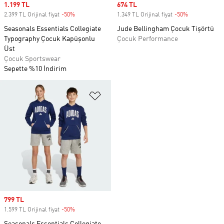
Sale price
1.199 TL
Sale price
674 TL
2.399 TL Orijinal fiyat
-50%
Discount
1.349 TL Orijinal fiyat
-50%
Discount
Seasonals Essentials Collegiate
Jude Bellingham Çocuk Tişörtü
Typography Çocuk Kapüşonlu
Çocuk Performance
Üst
Çocuk Sportswear
Sepette %10 İndirim
Favori Listesine Ekle
Sale price
799 TL
1.599 TL Orijinal fiyat
-50%
Discount