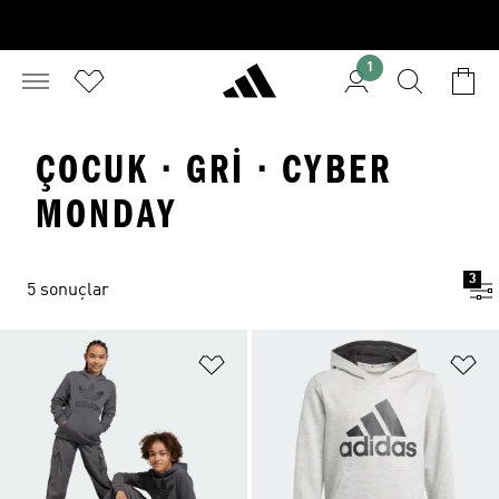
1
ÇOCUK · GRI · CYBER
MONDAY
3
5 sonuçlar
Favori Listesine Ekle
Fa