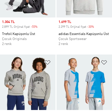
Sale price
1.304 TL
Sale price
1.699 TL
2.899 TL Orijinal fiyat
-55%
Discount
2.299 TL Orijinal fiyat
-30%
Discount
Trefoil Kapüşonlu Üst
adidas Essentials Kapüşonlu Üst
Çocuk Originals
Çocuk Sportswear
2 renk
2 renk
Favori Listesine Ekle
Fa