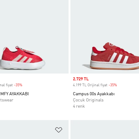
Sale price
2.729 TL
nal fiyat
-35%
Discount
4.199 TL Orijinal fiyat
-35%
Discount
MFY AYAKKABI
Campus 00s Ayakkabı
rtswear
Çocuk Originals
4 renk
ne Ekle
Favori Listesine Ekle