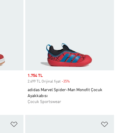
Sale price
1.754 TL
2.699 TL Orijinal fiyat
-35%
Discount
adidas Marvel Spider-Man Monofit Çocuk
Ayakkabısı
Çocuk Sportswear
Favori Listesine Ekle
Favori List