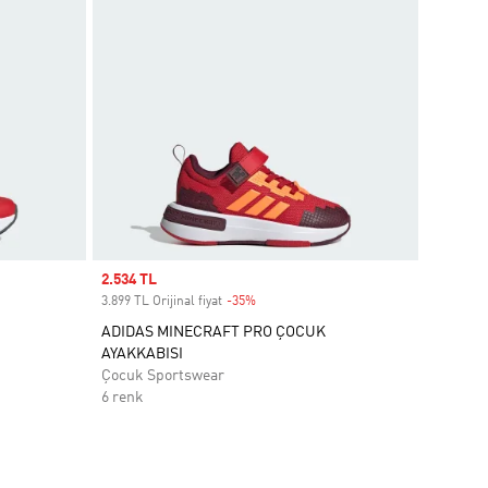
Sale price
2.534 TL
3.899 TL Orijinal fiyat
-35%
Discount
ADIDAS MINECRAFT PRO ÇOCUK
AYAKKABISI
Çocuk Sportswear
6 renk