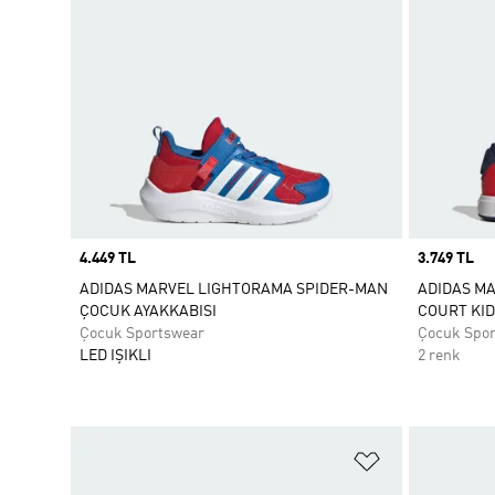
Price
4.449 TL
Price
3.749 TL
ADIDAS MARVEL LIGHTORAMA SPIDER-MAN
ADIDAS M
ÇOCUK AYAKKABISI
COURT KID
Çocuk Sportswear
Çocuk Spo
LED IŞIKLI
2 renk
Favori Listesi