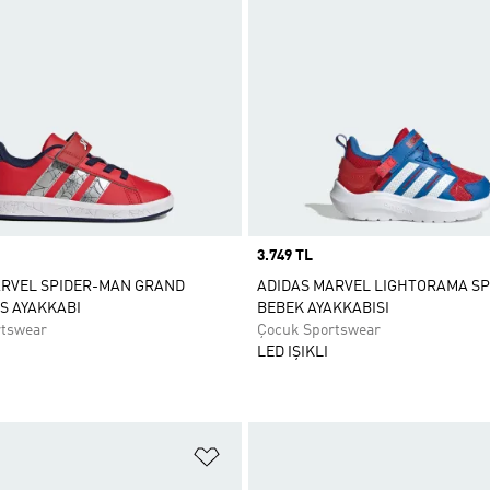
Price
3.749 TL
ARVEL SPIDER-MAN GRAND
ADIDAS MARVEL LIGHTORAMA S
S AYAKKABI
BEBEK AYAKKABISI
rtswear
Çocuk Sportswear
LED IŞIKLI
ne Ekle
Favori Listesine Ekle