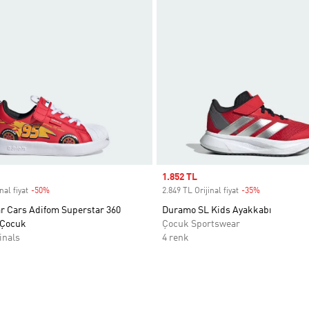
Sale price
1.852 TL
nal fiyat
-50%
Discount
2.849 TL Orijinal fiyat
-35%
Discount
ar Cars Adifom Superstar 360
Duramo SL Kids Ayakkabı
 Çocuk
Çocuk Sportswear
inals
4 renk
ne Ekle