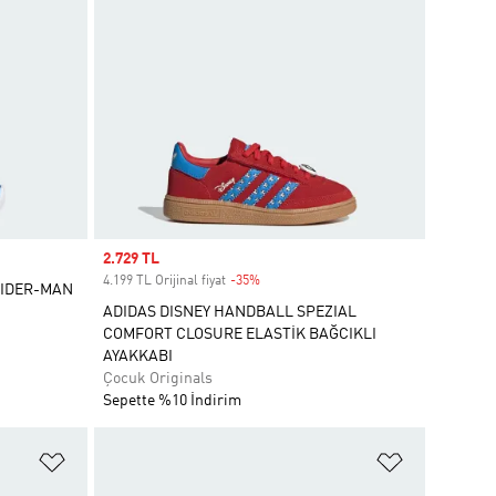
Sale price
2.729 TL
4.199 TL Orijinal fiyat
-35%
Discount
PIDER-MAN
ADIDAS DISNEY HANDBALL SPEZIAL
COMFORT CLOSURE ELASTİK BAĞCIKLI
AYAKKABI
Çocuk Originals
Sepette %10 İndirim
Favori Listesine Ekle
Favori List