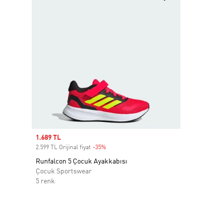
Sale price
1.689 TL
2.599 TL Orijinal fiyat
-35%
Discount
Runfalcon 5 Çocuk Ayakkabısı
Çocuk Sportswear
5 renk