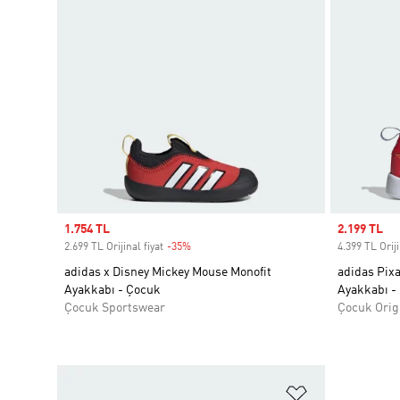
Sale price
1.754 TL
Sale price
2.199 TL
2.699 TL Orijinal fiyat
-35%
Discount
4.399 TL Oriji
adidas x Disney Mickey Mouse Monofit
adidas Pix
Ayakkabı - Çocuk
Ayakkabı -
Çocuk Sportswear
Çocuk Orig
Favori Listesi