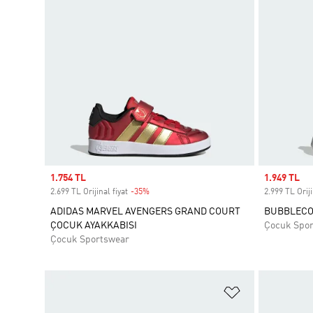
Sale price
1.754 TL
Sale price
1.949 TL
2.699 TL Orijinal fiyat
-35%
Discount
2.999 TL Oriji
ADIDAS MARVEL AVENGERS GRAND COURT
BUBBLECO
ÇOCUK AYAKKABISI
Çocuk Spo
Çocuk Sportswear
Favori Listesi