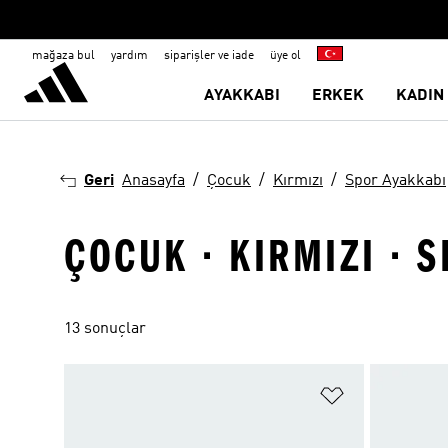
mağaza bul
yardım
siparişler ve iade
üye ol
AYAKKABI
ERKEK
KADIN
Geri
Anasayfa
Çocuk
Kırmızı
Spor Ayakkabı
ÇOCUK · KIRMIZI · S
13 sonuçlar
Favori Listesi