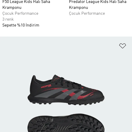
F50 League Kids Halı Saha
Predator League Kids Halı Saha
Kramponu
Kramponu
Çocuk Performance
Çocuk Performance
3 renk
Sepette %10 İndirim
Fa