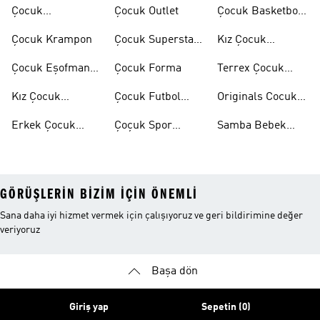
Mont
Çocuk
Çocuk Outlet
Çocuk Basketbol
Ayakkabıları
Ayakkabısı
Çocuk Krampon
Çocuk Superstar
Kız Çocuk
Ayakkabılar
Eşofman Takımı
Çocuk Eşofman
Çocuk Forma
Terrex Çocuk
Takımı
Ayakkabı
Kız Çocuk
Çocuk Futbol
Originals Cocuk
Ayakkabı
Ayakkabısı
Ayakkabi
Erkek Çocuk
Çoçuk Spor
Samba Bebek
Ayakkabı
Ayakkabı
Ayakkabı
GÖRÜŞLERIN BIZIM IÇIN ÖNEMLI
Sana daha iyi hizmet vermek için çalışıyoruz ve geri bildirimine değer
veriyoruz
Başa dön
Giriş yap
Sepetin (0)