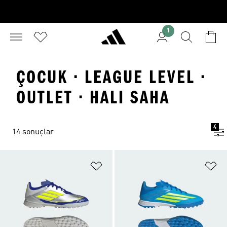
1
ÇOCUK · LEAGUE LEVEL ·
OUTLET · HALI SAHA
4
14 sonuçlar
Favori Listesine Ekle
Fa