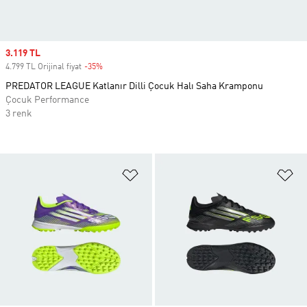
Sale price
3.119 TL
4.799 TL Orijinal fiyat
-35%
Discount
PREDATOR LEAGUE Katlanır Dilli Çocuk Halı Saha Kramponu
Çocuk Performance
3 renk
Favori Listesine Ekle
Fa