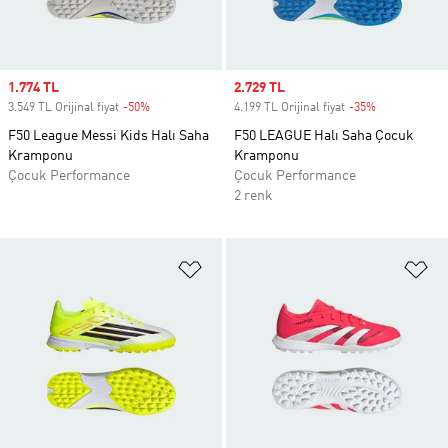
Sale price
1.774 TL
Sale price
2.729 TL
3.549 TL Orijinal fiyat
-50%
Discount
4.199 TL Orijinal fiyat
-35%
Discount
F50 League Messi Kids Halı Saha
F50 LEAGUE Halı Saha Çocuk
Kramponu
Kramponu
Çocuk Performance
Çocuk Performance
2 renk
Favori Listesine Ekle
Fa