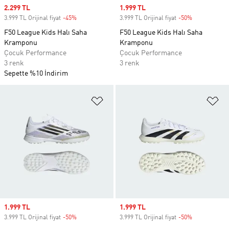
Sale price
2.299 TL
Sale price
1.999 TL
3.999 TL Orijinal fiyat
-45%
Discount
3.999 TL Orijinal fiyat
-50%
Discount
F50 League Kids Halı Saha
F50 League Kids Halı Saha
Kramponu
Kramponu
Çocuk Performance
Çocuk Performance
3 renk
3 renk
Sepette %10 İndirim
Favori Listesine Ekle
Fa
Sale price
1.999 TL
Sale price
1.999 TL
3.999 TL Orijinal fiyat
-50%
Discount
3.999 TL Orijinal fiyat
-50%
Discount