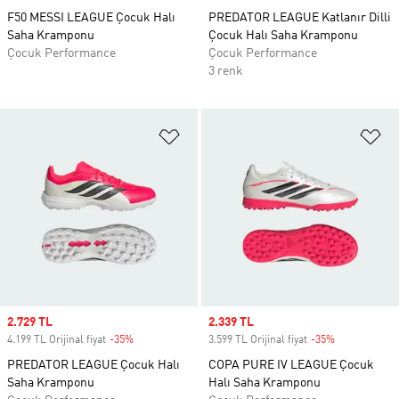
F50 MESSI LEAGUE Çocuk Halı
PREDATOR LEAGUE Katlanır Dilli
Saha Kramponu
Çocuk Halı Saha Kramponu
Çocuk Performance
Çocuk Performance
3 renk
Favori Listesine Ekle
Fa
Sale price
2.729 TL
Sale price
2.339 TL
4.199 TL Orijinal fiyat
-35%
Discount
3.599 TL Orijinal fiyat
-35%
Discount
PREDATOR LEAGUE Çocuk Halı
COPA PURE IV LEAGUE Çocuk
Saha Kramponu
Halı Saha Kramponu