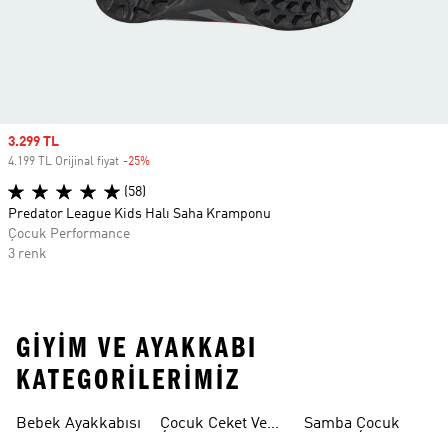
Sale price
3.299 TL
4.199 TL Orijinal fiyat
-25%
Discount
(58)
Predator League Kids Halı Saha Kramponu
Çocuk Performance
3 renk
GIYIM VE AYAKKABI
KATEGORILERIMIZ
Bebek Ayakkabısı
Çocuk Ceket Ve
Samba Çocuk