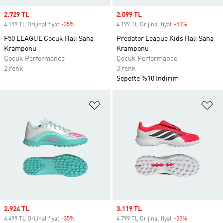
Sale price
2.729 TL
Sale price
2.099 TL
4.199 TL Orijinal fiyat
-35%
Discount
4.199 TL Orijinal fiyat
-50%
Discount
F50 LEAGUE Çocuk Halı Saha
Predator League Kids Halı Saha
Kramponu
Kramponu
Çocuk Performance
Çocuk Performance
2 renk
3 renk
Sepette %10 İndirim
Favori Listesine Ekle
Fa
Sale price
2.924 TL
Sale price
3.119 TL
4.499 TL Orijinal fiyat
-35%
Discount
4.799 TL Orijinal fiyat
-35%
Discount