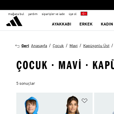
mağaza bul
yardım
siparişler ve iade
üye ol
AYAKKABI
ERKEK
KADIN
Geri
Anasayfa
Çocuk
Mavi
Kapüşonlu Üst
ÇOCUK · MAVI · KAP
5 sonuçlar
Favori Listesi