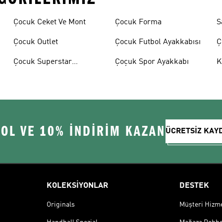
Çocuk Ceket Ve Mont
Çocuk Forma
S
Çocuk Outlet
Çocuk Futbol Ayakkabısı
Ç
A
Çocuk Superstar
Çoçuk Spor Ayakkabı
K
Ayakkabılar
 OL VE 10% İNDİRİM KAZAN
ÜCRETSİZ KAY
KOLEKSİYONLAR
DESTEK
Originals
Müşteri Hizmet