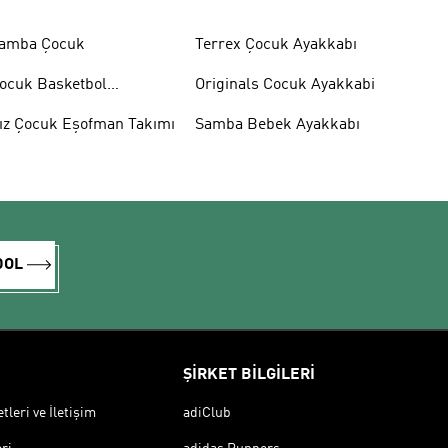
amba Çocuk
Terrex Çocuk Ayakkabı
ocuk Basketbol
Originals Cocuk Ayakkabi
yakkabısı
ız Çocuk Eşofman Takımı
Samba Bebek Ayakkabı
DOL
ŞİRKET BİLGİLERİ
leri ve İletişim
adiClub