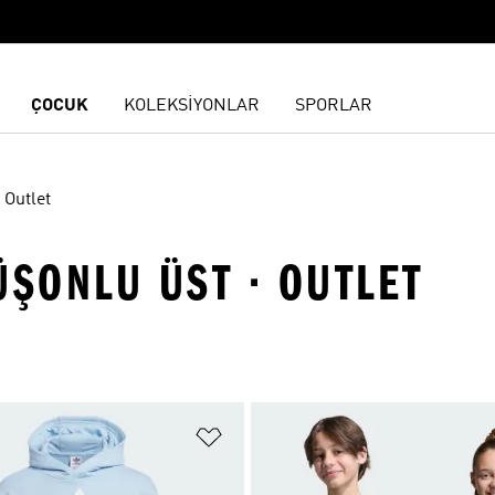
ÇOCUK
KOLEKSİYONLAR
SPORLAR
Outlet
ÜŞONLU ÜST · OUTLET
ne Ekle
Favori Listesine Ekle