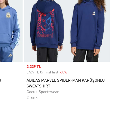
Sale price
2.339 TL
3.599 TL Orijinal fiyat
-35%
Discount
t
ADIDAS MARVEL SPIDER-MAN KAPÜŞONLU
SWEATSHIRT
Çocuk Sportswear
2 renk