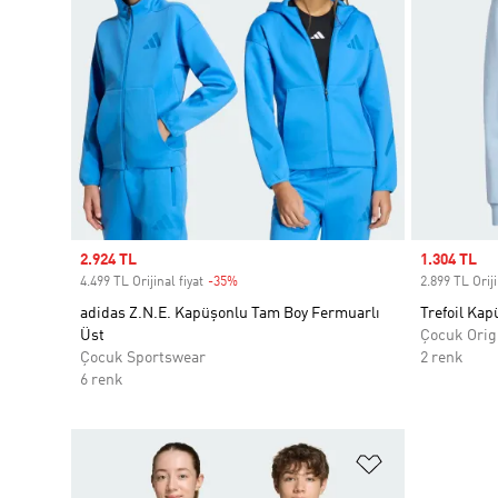
Sale price
2.924 TL
Sale price
1.304 TL
4.499 TL Orijinal fiyat
-35%
Discount
2.899 TL Oriji
adidas Z.N.E. Kapüşonlu Tam Boy Fermuarlı
Trefoil Kap
Üst
Çocuk Orig
Çocuk Sportswear
2 renk
6 renk
Favori Listesi