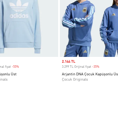
Sale price
2.144 TL
nal fiyat
-55%
Discount
3.299 TL Orijinal fiyat
-35%
Discount
üşonlu Üst
Arjantin DNA Çocuk Kapüşonlu Üs
inals
Çocuk Originals
ne Ekle