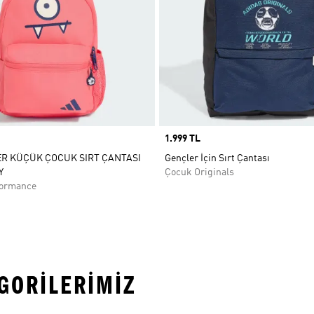
Price
1.999 TL
R KÜÇÜK ÇOCUK SIRT ÇANTASI
Gençler İçin Sırt Çantası
Y
Çocuk Originals
formance
EGORILERIMIZ