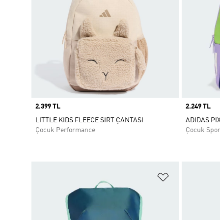
Price
2.399 TL
Price
2.249 TL
LITTLE KIDS FLEECE SIRT ÇANTASI
ADIDAS PI
Çocuk Performance
Çocuk Spo
Favori Listesi