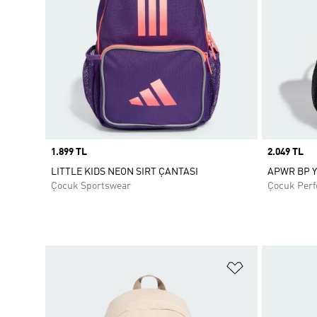
Price
1.899 TL
Price
2.049 TL
LITTLE KIDS NEON SIRT ÇANTASI
APWR BP 
Çocuk Sportswear
Çocuk Per
Favori Listesi