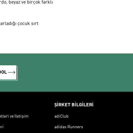
rdo, beyaz ve birçok farklı
arladığı çocuk sırt
DOL
ŞİRKET BİLGİLERİ
leri ve İletişim
adiClub
ri
adidas Runners