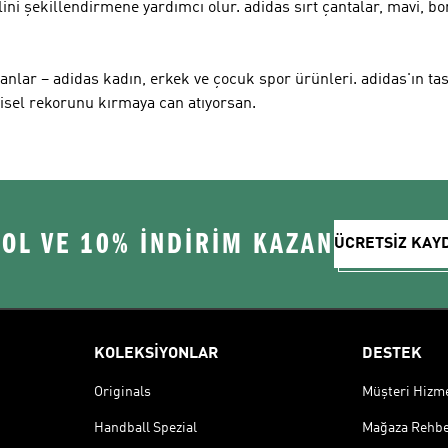
lini şekillendirmene yardımcı olur. adidas sırt çantalar, mavi, bo
sanlar – adidas kadın, erkek ve çocuk spor ürünleri. adidas'ın tas
şisel rekorunu kırmaya can atıyorsan.
 OL VE 10% İNDİRİM KAZAN
ÜCRETSİZ KAY
KOLEKSİYONLAR
DESTEK
Originals
Müşteri Hizmet
Handball Spezial
Mağaza Rehbe