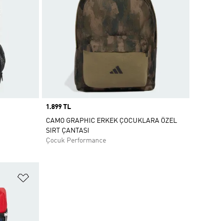
Price
1.899 TL
CAMO GRAPHIC ERKEK ÇOCUKLARA ÖZEL
SIRT ÇANTASI
Çocuk Performance
Favori Listesine Ekle