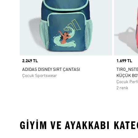
Price
2.249 TL
Price
1.699 TL
ADIDAS DISNEY SIRT ÇANTASI
TIRO_NSTE
Çocuk Sportswear
KÜÇÜK BO
Çocuk Per
2 renk
GIYIM VE AYAKKABI KAT