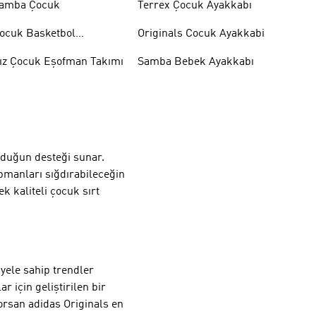
amba Çocuk
Terrex Çocuk Ayakkabı
ocuk Basketbol
Originals Cocuk Ayakkabi
yakkabısı
ız Çocuk Eşofman Takımı
Samba Bebek Ayakkabı
uyduğun desteği sunar.
pmanları sığdırabileceğin
k kaliteli çocuk sırt
yele sahip trendler
için geliştirilen bir
yorsan
adidas Originals
en