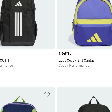
Price
1.549 TL
YOUTH
Logo Çocuk Sırt Çantası
formance
Çocuk Performance
ne Ekle
Favori Listesine Ekle