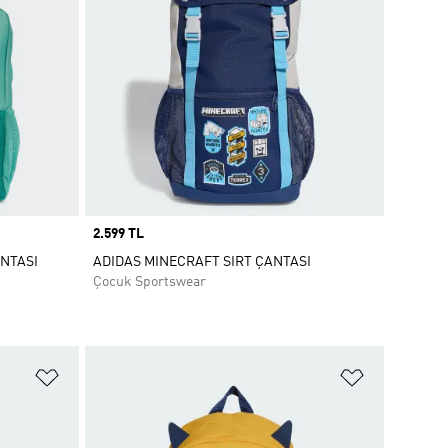
Price
2.599 TL
ANTASI
ADIDAS MINECRAFT SIRT ÇANTASI
Çocuk Sportswear
Favori Listesine Ekle
Favori List