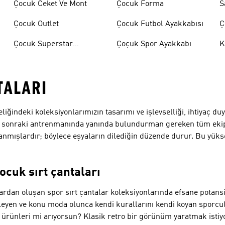
Çocuk Ceket Ve Mont
Çocuk Forma
S
Çocuk Outlet
Çocuk Futbol Ayakkabısı
Ç
A
Çocuk Superstar
Çoçuk Spor Ayakkabı
K
Ayakkabılar
TALARI
liğindeki koleksiyonlarımızın tasarımı ve işlevselliği, ihtiyaç d
bir sonraki antrenmanında yanında bulundurman gereken tüm eki
anmışlardır; böylece eşyaların dilediğin düzende durur. Bu yükse
ocuk sırt çantaları
rdan oluşan spor sırt çantalar koleksiyonlarında efsane potansi
en ve konu moda olunca kendi kurallarını kendi koyan sporcular 
m ürünleri mi arıyorsun? Klasik retro bir görünüm yaratmak isti