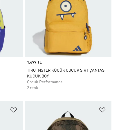
Price
1.699 TL
TIRO_NSTER KÜÇÜK ÇOCUK SIRT ÇANTASI
KÜÇÜK BOY
Çocuk Performance
2 renk
Favori Listesine Ekle
Favori List