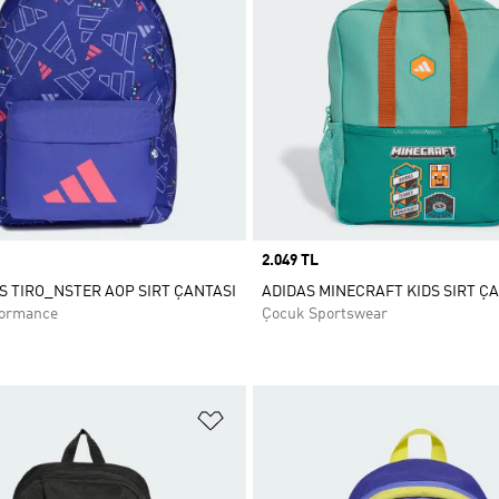
Price
2.049 TL
DS TIRO_NSTER AOP SIRT ÇANTASI
ADIDAS MINECRAFT KIDS SIRT Ç
formance
Çocuk Sportswear
ne Ekle
Favori Listesine Ekle