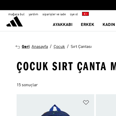
mağaza bul
yardım
siparişler ve iade
üye ol
AYAKKABI
ERKEK
KADIN
Geri
Anasayfa
Çocuk
Sırt Çantası
ÇOCUK SIRT ÇANTA 
15 sonuçlar
Favori Listesi