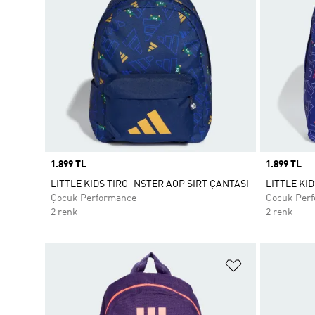
Price
1.899 TL
Price
1.899 TL
LITTLE KIDS TIRO_NSTER AOP SIRT ÇANTASI
LITTLE KI
Çocuk Performance
Çocuk Per
2 renk
2 renk
Favori Listesi