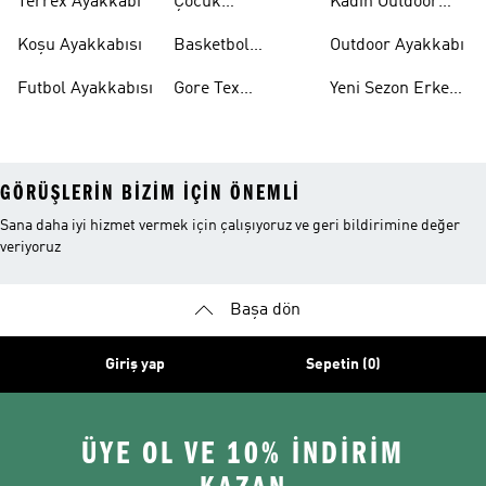
Terrex Ayakkabı
Çocuk
Kadın Outdoor
Ayakkabıları
Ayakkabı
Koşu Ayakkabısı
Basketbol
Outdoor Ayakkabı
Ayakkabısı
Futbol Ayakkabısı
Gore Tex
Yeni Sezon Erkek
Ayakkabı
Ayakkabı
GÖRÜŞLERIN BIZIM IÇIN ÖNEMLI
Sana daha iyi hizmet vermek için çalışıyoruz ve geri bildirimine değer
veriyoruz
Başa dön
Giriş yap
Sepetin (0)
ÜYE OL VE 10% İNDİRİM