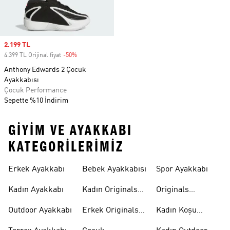
Sale price
2.199 TL
4.399 TL Orijinal fiyat
-50%
Discount
Anthony Edwards 2 Çocuk
Ayakkabısı
Çocuk Performance
Sepette %10 İndirim
GIYIM VE AYAKKABI
KATEGORILERIMIZ
Erkek Ayakkabı
Bebek Ayakkabısı
Spor Ayakkabı
Kadın Ayakkabı
Kadın Originals
Originals
Ayakkabı
Ayakkabi
Outdoor Ayakkabı
Erkek Originals
Kadın Koşu
Ayakkabı
Ayakkabısı