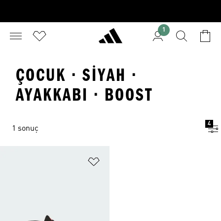
1
ÇOCUK · SIYAH ·
AYAKKABI · BOOST
4
1 sonuç
Favori Listesine Ekle