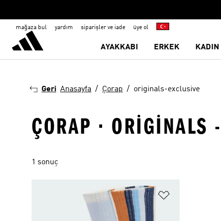
mağaza bul
yardım
siparişler ve iade
üye ol
AYAKKABI
ERKEK
KADIN
Geri
Anasayfa
Çorap
originals-exclusive
ÇORAP · ORIGINALS 
1 sonuç
Favori Listesi