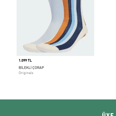
Price
1.099 TL
BİLEKLİ ÇORAP
Originals
ÜYE