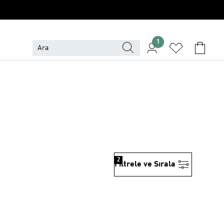
1
2
Filtrele ve Sırala