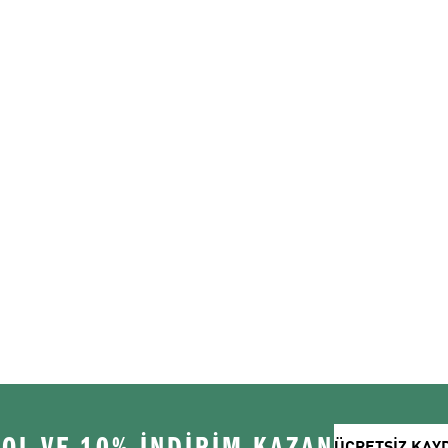
 OL VE 10% İNDİRİM KAZAN
ÜCRETSİZ KAY