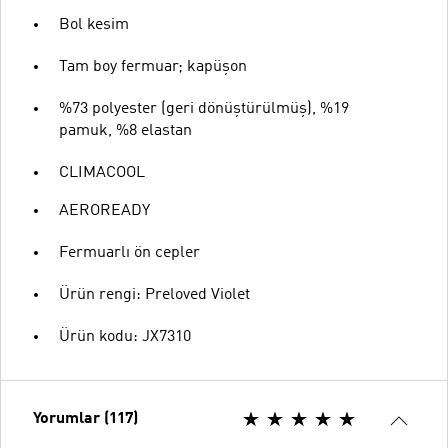
Bol kesim
Tam boy fermuar; kapüşon
%73 polyester (geri dönüştürülmüş), %19
pamuk, %8 elastan
CLIMACOOL
AEROREADY
Fermuarlı ön cepler
Ürün rengi: Preloved Violet
Ürün kodu: JX7310
Yorumlar (117)