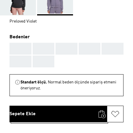
Preloved Violet
Bedenler
AAA
AAA
AAA
AAA
AAA
AAA
AAA
Standart ölçü.
Normal beden ölçünde sipariş etmeni
öneriyoruz.
Sepete Ekle