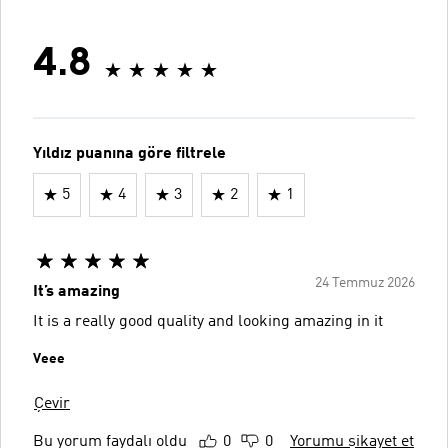
4.8
Yıldız puanına göre filtrele
5
4
3
2
1
24 Temmuz 2026
It’s amazing
It is a really good quality and looking amazing in it
Veee
Çevir
Bu yorum faydalı oldu
0
0
Yorumu şikayet et