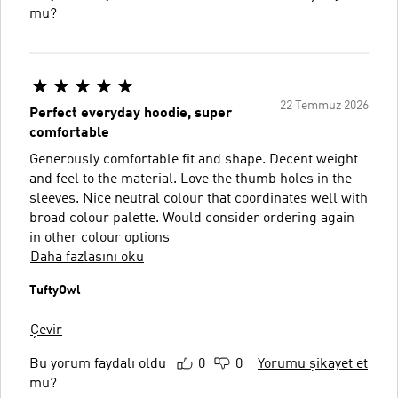
mu?
22 Temmuz 2026
Perfect everyday hoodie, super
comfortable
Generously comfortable fit and shape. Decent weight
and feel to the material. Love the thumb holes in the
sleeves. Nice neutral colour that coordinates well with
broad colour palette. Would consider ordering again
in other colour options
Daha fazlasını oku
TuftyOwl
Çevir
Bu yorum faydalı oldu
0
0
Yorumu şikayet et
mu?