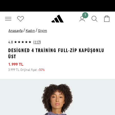
1
/
/
Anasayfa
Kadın
Giyim
4.8
(117)
DESIGNED 4 TRAINING FULL-ZIP KAPÜŞONLU
ÜST
İndirimli fiyat
1.999 TL
3.999 TL Orijinal fiyat
-50%
İndirim