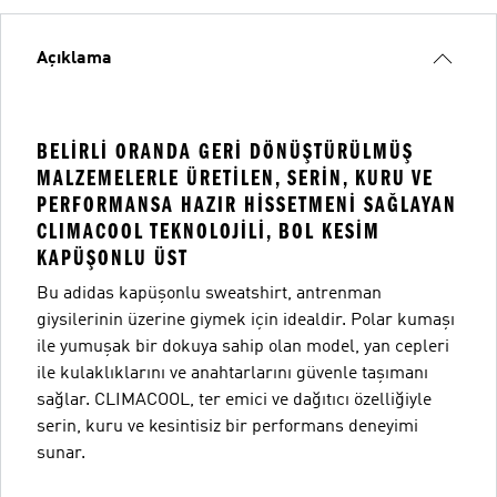
Açıklama
BELIRLI ORANDA GERI DÖNÜŞTÜRÜLMÜŞ
MALZEMELERLE ÜRETILEN, SERIN, KURU VE
PERFORMANSA HAZIR HISSETMENI SAĞLAYAN
CLIMACOOL TEKNOLOJILI, BOL KESIM
KAPÜŞONLU ÜST
Bu adidas kapüşonlu sweatshirt, antrenman
giysilerinin üzerine giymek için idealdir. Polar kumaşı
ile yumuşak bir dokuya sahip olan model, yan cepleri
ile kulaklıklarını ve anahtarlarını güvenle taşımanı
sağlar. CLIMACOOL, ter emici ve dağıtıcı özelliğiyle
serin, kuru ve kesintisiz bir performans deneyimi
sunar.