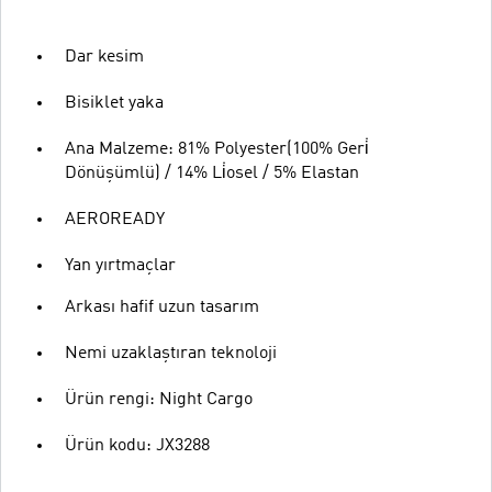
Dar kesim
Bisiklet yaka
Ana Malzeme: 81% Polyester(100% Geri̇
Dönüşümlü) / 14% Li̇osel / 5% Elastan
AEROREADY
Yan yırtmaçlar
Arkası hafif uzun tasarım
Nemi uzaklaştıran teknoloji
Ürün rengi: Night Cargo
Ürün kodu: JX3288