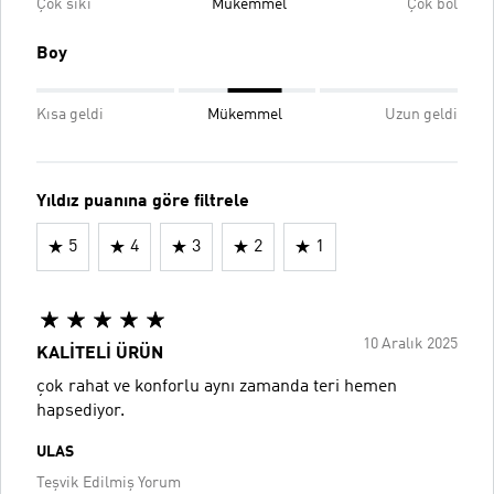
Çok sıkı
Mükemmel
Çok bol
Boy
Kısa geldi
Mükemmel
Uzun geldi
Yıldız puanına göre filtrele
5
4
3
2
1
10 Aralık 2025
KALİTELİ ÜRÜN
çok rahat ve konforlu aynı zamanda teri hemen
hapsediyor.
ULAS
Teşvik Edilmiş Yorum