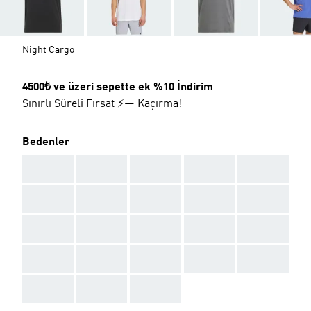
Night Cargo
4500₺ ve üzeri sepette ek %10 İndirim
Sınırlı Süreli Fırsat ⚡— Kaçırma!
Bedenler
AAA
AAA
AAA
AAA
AAA
AAA
AAA
AAA
AAA
AAA
AAA
AAA
AAA
AAA
AAA
AAA
AAA
AAA
AAA
AAA
AAA
AAA
AAA