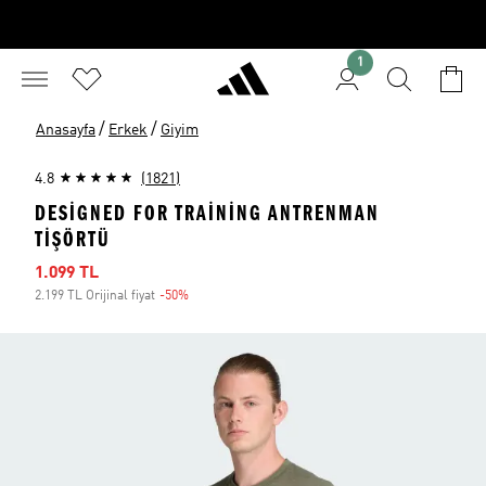
1
/
/
Anasayfa
Erkek
Giyim
4.8
(1821)
DESIGNED FOR TRAINING ANTRENMAN
TIŞÖRTÜ
İndirimli fiyat
1.099 TL
2.199 TL Orijinal fiyat
-50%
İndirim