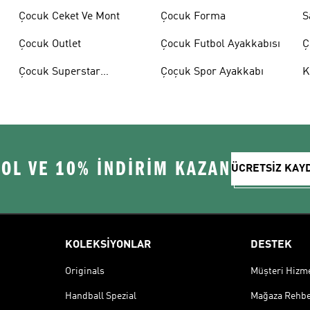
Çocuk Ceket Ve Mont
Çocuk Forma
S
Çocuk Outlet
Çocuk Futbol Ayakkabısı
Ç
A
Çocuk Superstar
Çoçuk Spor Ayakkabı
K
Ayakkabılar
 OL VE 10% İNDİRİM KAZAN
ÜCRETSİZ KAY
KOLEKSİYONLAR
DESTEK
Originals
Müşteri Hizmet
Handball Spezial
Mağaza Rehbe