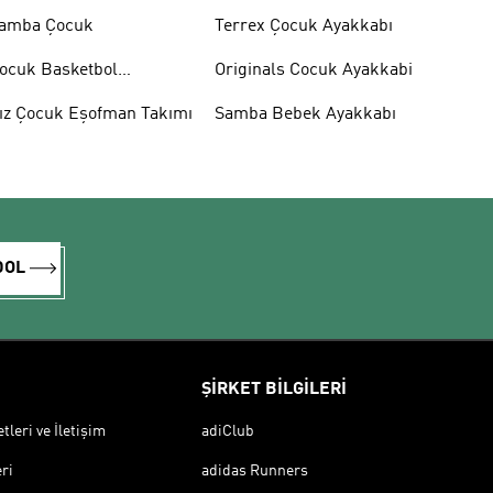
amba Çocuk
Terrex Çocuk Ayakkabı
ocuk Basketbol
Originals Cocuk Ayakkabi
yakkabısı
ız Çocuk Eşofman Takımı
Samba Bebek Ayakkabı
DOL
ŞİRKET BİLGİLERİ
leri ve İletişim
adiClub
ri
adidas Runners