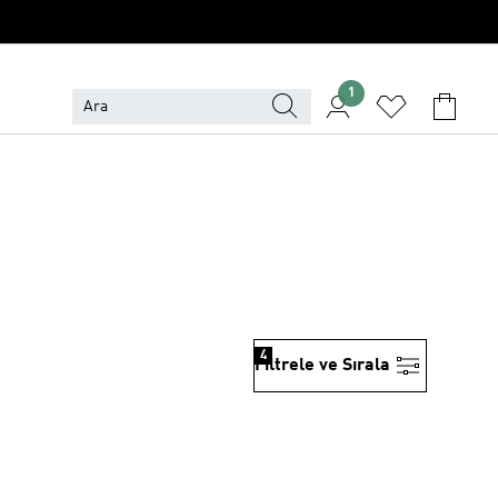
1
4
Filtrele ve Sırala