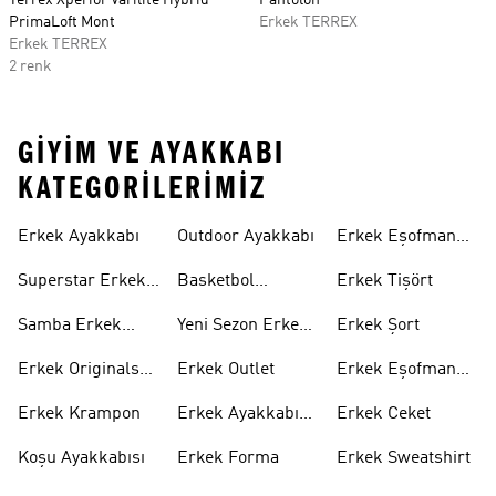
Terrex Xperior Varilite Hybrid
Pantolon
PrimaLoft Mont
Erkek TERREX
Erkek TERREX
2 renk
GIYIM VE AYAKKABI
KATEGORILERIMIZ
Erkek Ayakkabı
Outdoor Ayakkabı
Erkek Eşofman
Takımı
Superstar Erkek
Basketbol
Erkek Tişört
Ayakkabı
Ayakkabısı
Samba Erkek
Yeni Sezon Erkek
Erkek Şort
Ayakkabı
Ayakkabı
Erkek Originals
Erkek Outlet
Erkek Eşofman
Ayakkabı
Altı
Erkek Krampon
Erkek Ayakkabı
Erkek Ceket
Indirim
Koşu Ayakkabısı
Erkek Forma
Erkek Sweatshirt