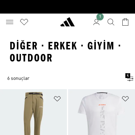
1
DIĞER · ERKEK · GIYIM ·
OUTDOOR
4
6 sonuçlar
Favori Listesine Ekle
Fa