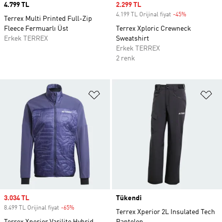
Price
4.799 TL
Sale price
2.299 TL
4.199 TL Orijinal fiyat
-45%
Discount
Terrex Multi Printed Full-Zip
Fleece Fermuarlı Üst
Terrex Xploric Crewneck
Erkek TERREX
Sweatshirt
Erkek TERREX
2 renk
Favori Listesine Ekle
Fa
Sale price
3.034 TL
Tükendi
8.499 TL Orijinal fiyat
-65%
Discount
Terrex Xperior 2L Insulated Tech