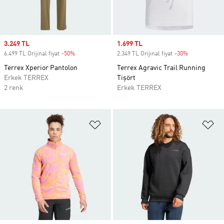
Sale price
3.249 TL
Sale price
1.699 TL
6.499 TL Orijinal fiyat
-50%
Discount
2.349 TL Orijinal fiyat
-30%
Discount
Terrex Xperior Pantolon
Terrex Agravic Trail Running
Erkek TERREX
Tişört
2 renk
Erkek TERREX
Favori Listesine Ekle
Fa