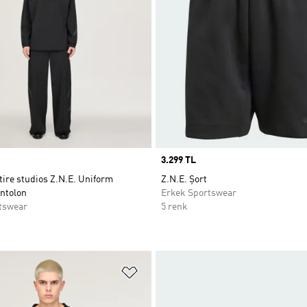
Price
3.299 TL
tire studios Z.N.E. Uniform
Z.N.E. Şort
ntolon
Erkek Sportswear
tswear
5 renk
ne Ekle
Favori Listesine Ekle