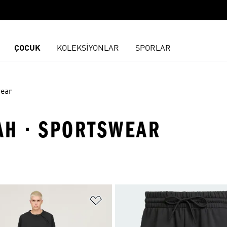
ÇOCUK
KOLEKSİYONLAR
SPORLAR
ear
YAH · SPORTSWEAR
ne Ekle
Favori Listesine Ekle