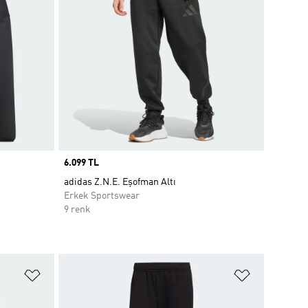
Price
6.099 TL
adidas Z.N.E. Eşofman Altı
Erkek Sportswear
9 renk
Favori Listesine Ekle
Favori List