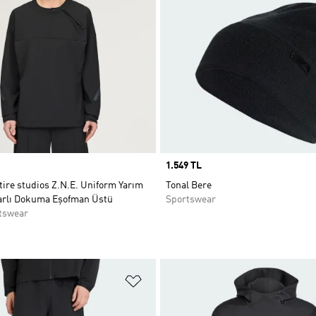
Price
1.549 TL
tire studios Z.N.E. Uniform Yarım
Tonal Bere
rlı Dokuma Eşofman Üstü
Sportswear
tswear
ne Ekle
Favori Listesine Ekle