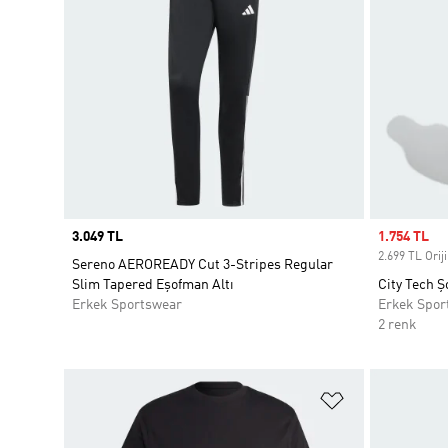
Price
3.049 TL
Sale price
1.754 TL
2.699 TL Oriji
Sereno AEROREADY Cut 3-Stripes Regular
Slim Tapered Eşofman Altı
City Tech Ş
Erkek Sportswear
Erkek Spor
2 renk
Favori Listesi