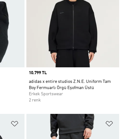
Price
10.799 TL
adidas x entire studios Z.N.E. Uniform Tam
Boy Fermuarlı Örgü Eşofman Üstü
Erkek Sportswear
2 renk
Favori Listesine Ekle
Favori List