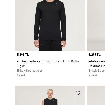
Price
5.399 TL
Price
8.399 TL
adidas x entire studios Uniform Uzun Kollu
adidas x en
Tişört
Dokuma Pa
Erkek Sportswear
Erkek Spor
2 renk
2 renk
Favori Listesi