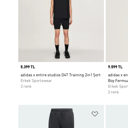
Price
5.399 TL
Price
9.599 TL
adidas x entire studios D4T Training 2in1 Şort
adidas x en
Erkek Sportswear
Boy Fermua
3 renk
Erkek Spor
2 renk
Favori Listesi