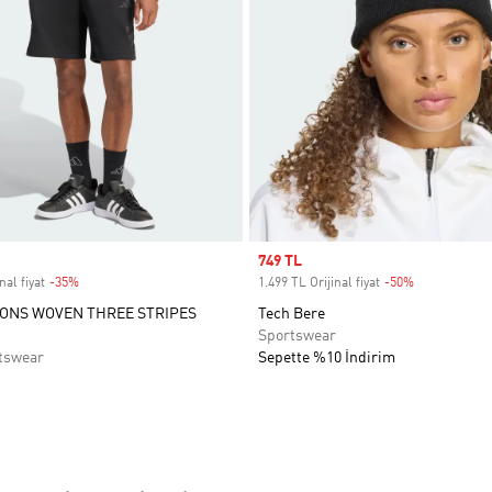
Sale price
749 TL
nal fiyat
-35%
Discount
1.499 TL Orijinal fiyat
-50%
Discount
ONS WOVEN THREE STRIPES
Tech Bere
Sportswear
tswear
Sepette %10 İndirim