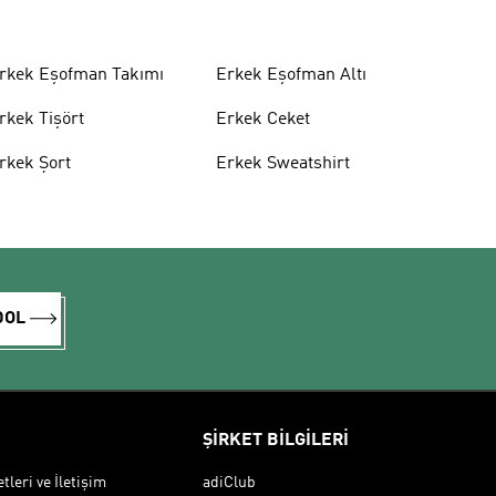
rkek Eşofman Takımı
Erkek Eşofman Altı
rkek Tişört
Erkek Ceket
rkek Şort
Erkek Sweatshirt
DOL
ŞİRKET BİLGİLERİ
leri ve İletişim
adiClub