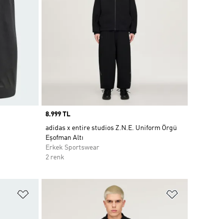
Price
8.999 TL
adidas x entire studios Z.N.E. Uniform Örgü
Eşofman Altı
Erkek Sportswear
2 renk
Favori Listesine Ekle
Favori List