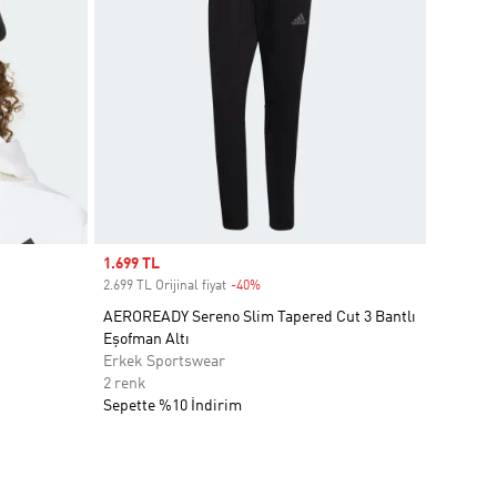
Sale price
1.699 TL
2.699 TL Orijinal fiyat
-40%
Discount
AEROREADY Sereno Slim Tapered Cut 3 Bantlı
Eşofman Altı
Erkek Sportswear
2 renk
Sepette %10 İndirim