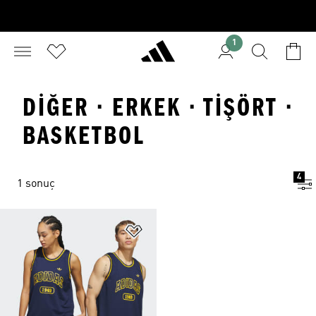
1
DIĞER · ERKEK · TIŞÖRT ·
BASKETBOL
4
1 sonuç
Favori Listesine Ekle