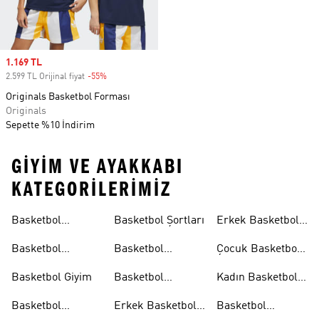
Sale price
1.169 TL
2.599 TL Orijinal fiyat
-55%
Discount
Originals Basketbol Forması
Originals
Sepette %10 İndirim
GIYIM VE AYAKKABI
KATEGORILERIMIZ
Basketbol
Basketbol Şortları
Erkek Basketbol
Koleksiyonları
Formaları
Basketbol
Basketbol
Çocuk Basketbol
Ayakkabıları
Formaları
Formaları
Basketbol Giyim
Basketbol
Kadın Basketbol
Tişörtleri
Tişörtleri
Basketbol
Erkek Basketbol
Basketbol