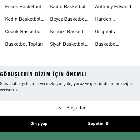
Aksesuarları
Şortları
Eşofman
Erkek Basketbol
Kadın Basketbol
Anthony Edwards
Takımları
Ayakkabıları
Şortları
Koleksiyonları
Kadın Basketbol
Beyaz Basketbol
Harden
Ayakkabıları
Ayakkabıları
Koleksiyonları
Çocuk Basketbol
Kırmızı Basketbol
Originals
Ayakkabıları
Ayakkabıları
Basketbol
Basketbol Topları
Siyah Basketbol
Basketbol
Ayakkabıları
Ayakkabıları
Ayakkabıları
Outlet
GÖRÜŞLERIN BIZIM IÇIN ÖNEMLI
Sana daha iyi hizmet vermek için çalışıyoruz ve geri bildirimine değer
veriyoruz
Başa dön
Giriş yap
Sepetin (0)