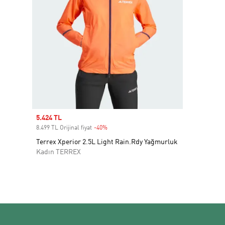
Sale price
5.424 TL
8.499 TL Orijinal fiyat
-40%
Discount
Terrex Xperior 2.5L Light Rain.Rdy Yağmurluk
Kadın TERREX