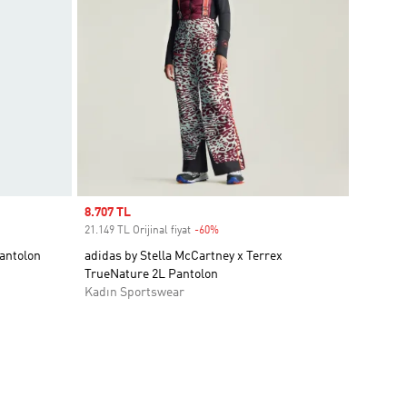
Sale price
8.707 TL
21.149 TL Orijinal fiyat
-60%
Discount
Pantolon
adidas by Stella McCartney x Terrex
TrueNature 2L Pantolon
Kadın Sportswear