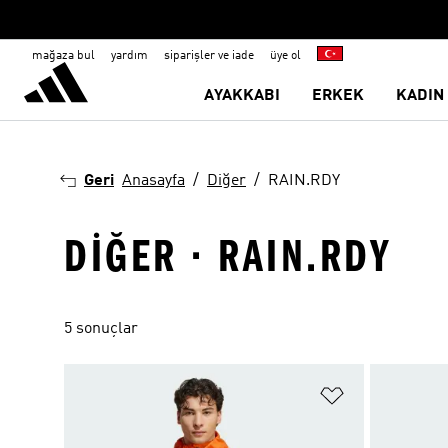
mağaza bul
yardım
siparişler ve iade
üye ol
AYAKKABI
ERKEK
KADIN
Geri
Anasayfa
Diğer
RAIN.RDY
DIĞER · RAIN.RDY
5 sonuçlar
Favori Listesi