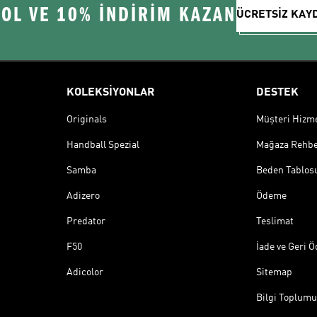
 OL VE 10% İNDİRİM KAZAN
ÜCRETSİZ KAY
KOLEKSİYONLAR
DESTEK
Originals
Müşteri Hizmet
Handball Spezial
Mağaza Rehbe
Samba
Beden Tablos
Adizero
Ödeme
Predator
Teslimat
F50
İade ve Geri 
Adicolor
Sitemap
Bilgi Toplumu