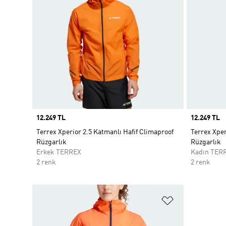
Price
12.249 TL
Price
12.249 TL
Terrex Xperior 2.5 Katmanlı Hafif Climaproof
Terrex Xper
Rüzgarlık
Rüzgarlık
Erkek TERREX
Kadın TER
2 renk
2 renk
Favori Listesi