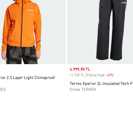
Sale price
4.999,90 TL
11.749 TL Orijinal fiyat
-60%
Discount
ior 2.5 Layer Light Climaproof
Terrex Xperior 2L Insulated Tech 
REX
Erkek TERREX
ne Ekle