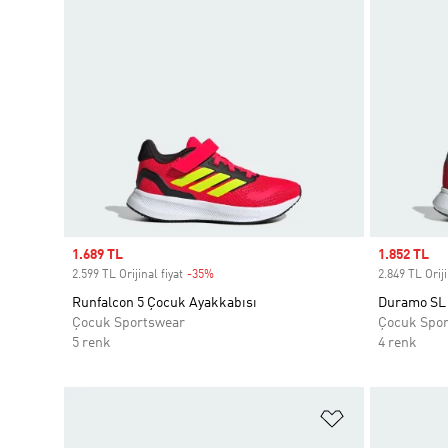
Sale price
1.689 TL
Sale price
1.852 TL
2.599 TL Orijinal fiyat
-35%
Discount
2.849 TL Oriji
Runfalcon 5 Çocuk Ayakkabısı
Duramo SL 
Çocuk Sportswear
Çocuk Spo
5 renk
4 renk
Favori Listesi