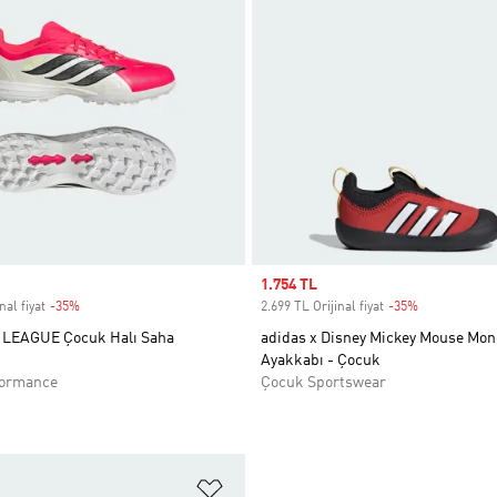
Sale price
1.754 TL
nal fiyat
-35%
Discount
2.699 TL Orijinal fiyat
-35%
Discount
LEAGUE Çocuk Halı Saha
adidas x Disney Mickey Mouse Mono
Ayakkabı - Çocuk
formance
Çocuk Sportswear
ne Ekle
Favori Listesine Ekle