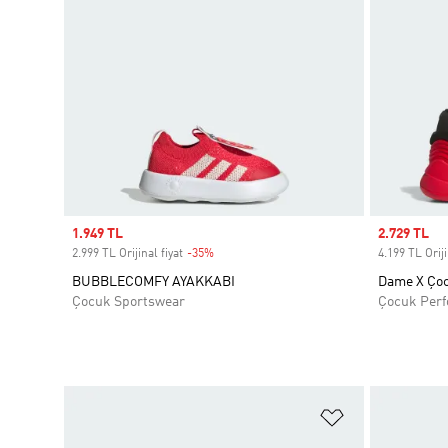
Sale price
1.949 TL
Sale price
2.729 TL
2.999 TL Orijinal fiyat
-35%
Discount
4.199 TL Oriji
BUBBLECOMFY AYAKKABI
Dame X Çoc
Çocuk Sportswear
Çocuk Per
Favori Listesi