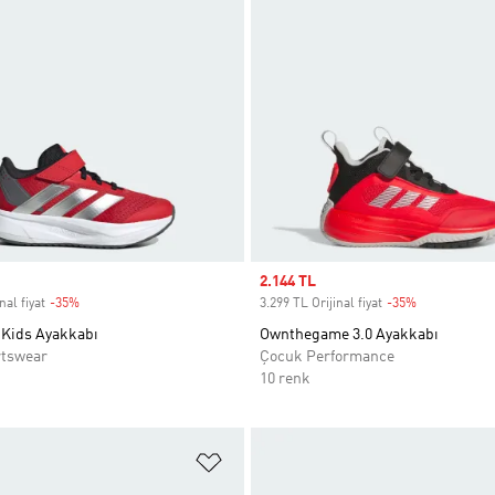
Sale price
2.144 TL
nal fiyat
-35%
Discount
3.299 TL Orijinal fiyat
-35%
Discount
Kids Ayakkabı
Ownthegame 3.0 Ayakkabı
rtswear
Çocuk Performance
10 renk
ne Ekle
Favori Listesine Ekle