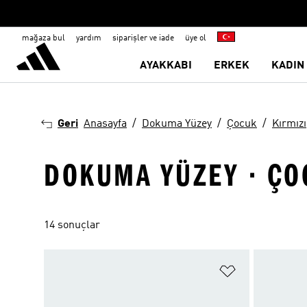
mağaza bul
yardım
siparişler ve iade
üye ol
AYAKKABI
ERKEK
KADIN
Geri
Anasayfa
Dokuma Yüzey
Çocuk
Kırmızı
DOKUMA YÜZEY · ÇOC
14 sonuçlar
Favori Listesi