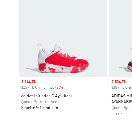
Sale price
2.144 TL
Sale price
2.534 TL
3.299 TL Orijinal fiyat
-35%
Discount
3.899 TL Oriji
adidas Initiation C Ayakkabı
ADIDAS M
Çocuk Performance
AYAKKABIS
Sepette %10 İndirim
Çocuk Spo
5 renk