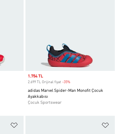
Sale price
1.754 TL
2.699 TL Orijinal fiyat
-35%
Discount
adidas Marvel Spider-Man Monofit Çocuk
Ayakkabısı
Çocuk Sportswear
Favori Listesine Ekle
Favori List