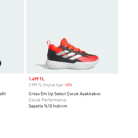
Sale price
1.499 TL
2.999 TL Orijinal fiyat
-50%
Discount
fit
Cross Em Up Select Çocuk Ayakkabısı
Çocuk Performance
Sepette %10 İndirim