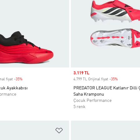
Sale price
3.119 TL
nal fiyat
-35%
Discount
4.799 TL Orijinal fiyat
-35%
Discount
uk Ayakkabısı
PREDATOR LEAGUE Katlanır Dilli
formance
Saha Kramponu
Çocuk Performance
5 renk
ne Ekle
Favori Listesine Ekle