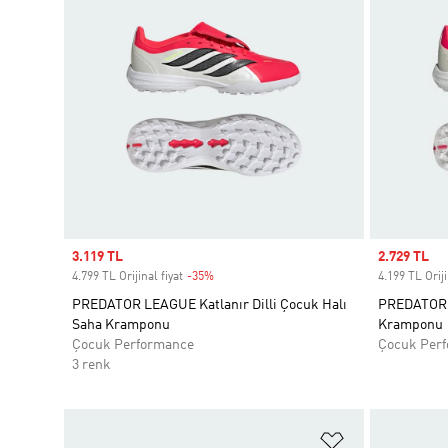
Sale price
3.119 TL
Sale price
2.729 TL
4.799 TL Orijinal fiyat
-35%
Discount
4.199 TL Oriji
PREDATOR LEAGUE Katlanır Dilli Çocuk Halı
PREDATOR 
Saha Kramponu
Kramponu
Çocuk Performance
Çocuk Per
3 renk
Favori Listesi