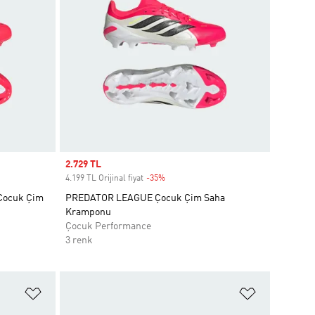
Sale price
2.729 TL
4.199 TL Orijinal fiyat
-35%
Discount
 Çocuk Çim
PREDATOR LEAGUE Çocuk Çim Saha
Kramponu
Çocuk Performance
3 renk
Favori Listesine Ekle
Favori List