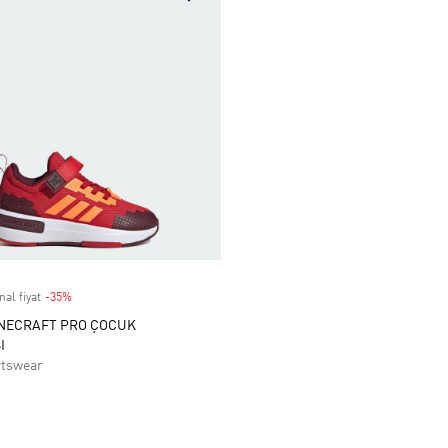
nal fiyat
-35%
Discount
INECRAFT PRO ÇOCUK
I
rtswear