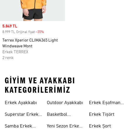
Sale price
5.849 TL
8.999 TL Orijinal fiyat
-35%
Discount
Terrex Xperior CLIMA365 Light
Windweave Mont
Erkek TERREX
2 renk
GIYIM VE AYAKKABI
KATEGORILERIMIZ
Erkek Ayakkabı
Outdoor Ayakkabı
Erkek Eşofman
Takımı
Superstar Erkek
Basketbol
Erkek Tişört
Ayakkabı
Ayakkabısı
Samba Erkek
Yeni Sezon Erkek
Erkek Şort