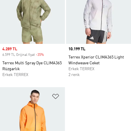
Sale price
4.289 TL
Price
10.199 TL
6.599 TL Orijinal fiyat
-35%
Discount
Terrex Xperior CLIMA365 Light
Terrex Multi Spray Dye CLIMA365
Windweave Ceket
Rüzgarlık
Erkek TERREX
Erkek TERREX
2 renk
Favori Listesine Ekle