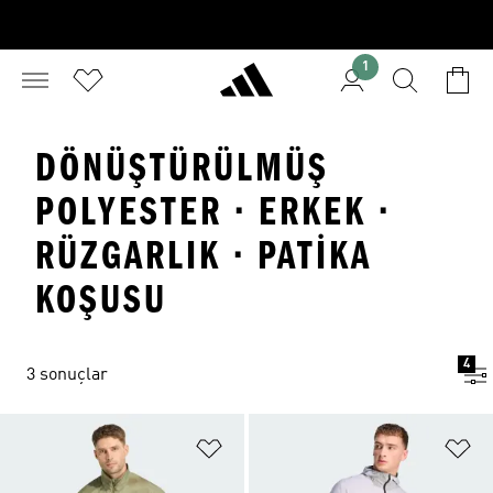
1
DÖNÜŞTÜRÜLMÜŞ
POLYESTER · ERKEK ·
RÜZGARLIK · PATIKA
KOŞUSU
4
3 sonuçlar
Favori Listesine Ekle
Fa