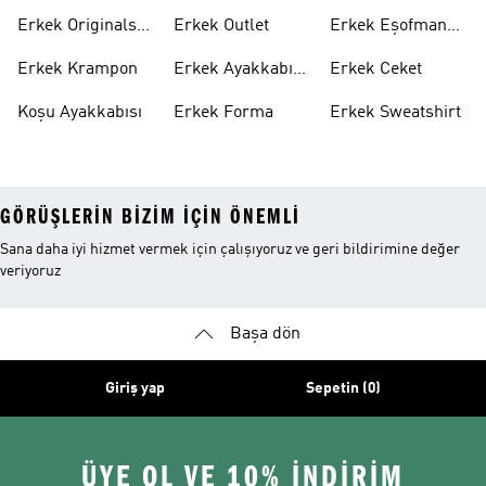
Ayakkabı
Ayakkabı
Erkek Originals
Erkek Outlet
Erkek Eşofman
Ayakkabı
Altı
Erkek Krampon
Erkek Ayakkabı
Erkek Ceket
Indirim
Koşu Ayakkabısı
Erkek Forma
Erkek Sweatshirt
GÖRÜŞLERIN BIZIM IÇIN ÖNEMLI
Sana daha iyi hizmet vermek için çalışıyoruz ve geri bildirimine değer
veriyoruz
Başa dön
Giriş yap
Sepetin (0)
ÜYE OL VE 10% İNDİRİM