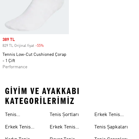
Sale price
389 TL
829 TL Orijinal fiyat
-55%
Discount
Tennis Low-Cut Cushioned Çorap
- 1 Çift
Performance
GIYIM VE AYAKKABI
KATEGORILERIMIZ
Tenis
Tenis Şortları
Erkek Tenis
Ayakkabıları
Aksesuarları
Erkek Tenis
Erkek Tenis
Tenis Şapkaları
Ayakkabıları
Şortları