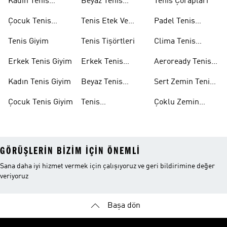
Kadın Tenis
Beyaz Tenis
Tenis Çorapları
Ayakkabıları
Şortları
Çocuk Tenis
Tenis Etek Ve
Padel Tenis
Ayakkabıları
Elbiseleri
Ekipmanları
Tenis Giyim
Tenis Tişörtleri
Clima Tenis
Koleksiyonu
Erkek Tenis Giyim
Erkek Tenis
Aeroready Tenis
Tişörtleri
Koleksiyonu
Kadın Tenis Giyim
Beyaz Tenis
Sert Zemin Tenis
Ayakkabıları
Ayakkabıları
Çocuk Tenis Giyim
Tenis
Çoklu Zemin
Aksesuarları
Tenis
Ayakkabıları
GÖRÜŞLERIN BIZIM IÇIN ÖNEMLI
Sana daha iyi hizmet vermek için çalışıyoruz ve geri bildirimine değer
veriyoruz
Başa dön