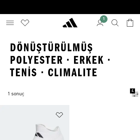
1
DÖNÜŞTÜRÜLMÜŞ
POLYESTER · ERKEK ·
TENIS · CLIMALITE
4
1 sonuç
Favori Listesine Ekle