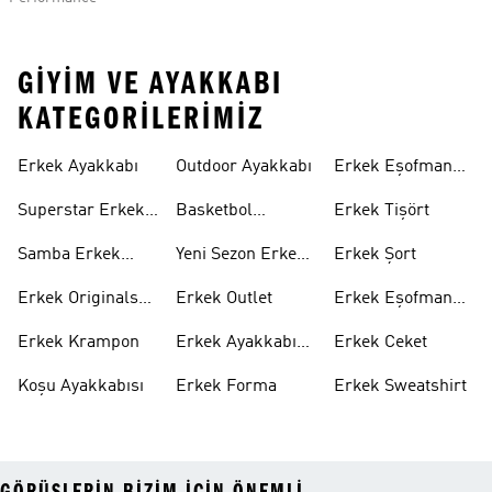
GIYIM VE AYAKKABI
KATEGORILERIMIZ
Erkek Ayakkabı
Outdoor Ayakkabı
Erkek Eşofman
Takımı
Superstar Erkek
Basketbol
Erkek Tişört
Ayakkabı
Ayakkabısı
Samba Erkek
Yeni Sezon Erkek
Erkek Şort
Ayakkabı
Ayakkabı
Erkek Originals
Erkek Outlet
Erkek Eşofman
Ayakkabı
Altı
Erkek Krampon
Erkek Ayakkabı
Erkek Ceket
Indirim
Koşu Ayakkabısı
Erkek Forma
Erkek Sweatshirt
GÖRÜŞLERIN BIZIM IÇIN ÖNEMLI