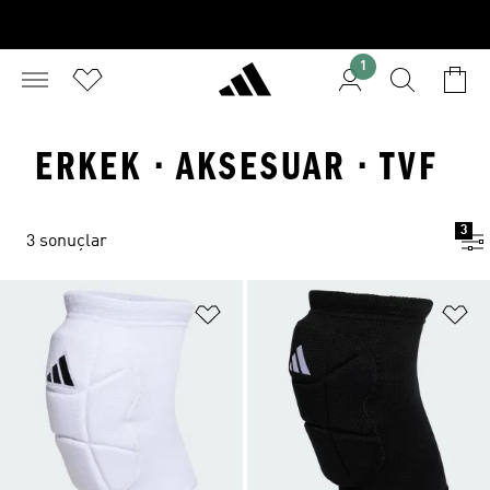
1
ERKEK · AKSESUAR · TVF
3
3 sonuçlar
Favori Listesine Ekle
Fa