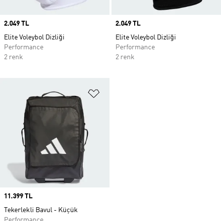
Price
2.049 TL
Price
2.049 TL
Elite Voleybol Dizliği
Elite Voleybol Dizliği
Performance
Performance
2 renk
2 renk
Favori Listesine Ekle
Price
11.399 TL
Tekerlekli Bavul - Küçük
Performance