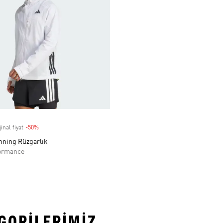
inal fiyat
-50%
Discount
nning Rüzgarlık
ormance
EGORILERIMIZ