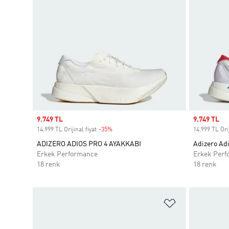
Sale price
9.749 TL
Sale price
9.749 TL
14.999 TL Orijinal fiyat
-35%
Discount
14.999 TL Orij
ADIZERO ADIOS PRO 4 AYAKKABI
Adizero Ad
Erkek Performance
Erkek Perf
18 renk
18 renk
Favori Listesi