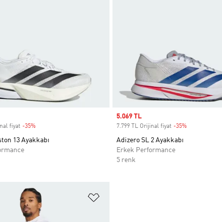
Sale price
5.069 TL
nal fiyat
-35%
Discount
7.799 TL Orijinal fiyat
-35%
Discount
ston 13 Ayakkabı
Adizero SL 2 Ayakkabı
ormance
Erkek Performance
5 renk
ne Ekle
Favori Listesine Ekle