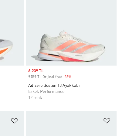
Sale price
6.239 TL
9.599 TL Orijinal fiyat
-35%
Discount
Adizero Boston 13 Ayakkabı
Erkek Performance
12 renk
Favori Listesine Ekle
Favori List