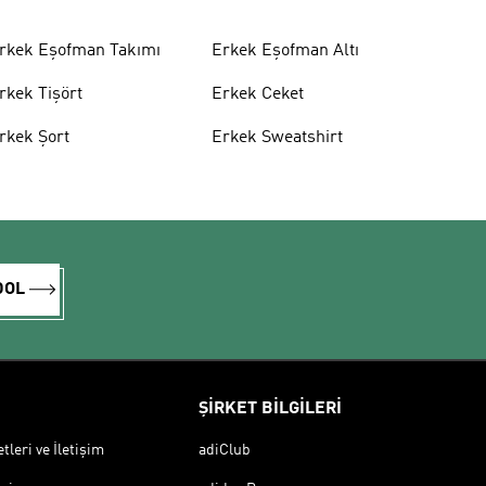
rkek Eşofman Takımı
Erkek Eşofman Altı
rkek Tişört
Erkek Ceket
rkek Şort
Erkek Sweatshirt
DOL
ŞİRKET BİLGİLERİ
leri ve İletişim
adiClub