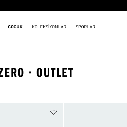
ÇOCUK
KOLEKSİYONLAR
SPORLAR
t
ZERO · OUTLET
ne Ekle
Favori Listesine Ekle