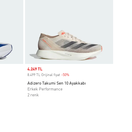
Sale price
4.249 TL
8.499 TL Orijinal fiyat
-50%
Discount
Adizero Takumi Sen 10 Ayakkabı
Erkek Performance
2 renk