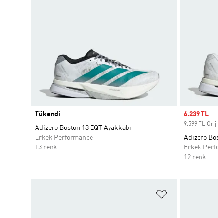
Tükendi
Sale price
6.239 TL
9.599 TL Oriji
Adizero Boston 13 EQT Ayakkabı
Erkek Performance
Adizero Bo
13 renk
Erkek Perf
12 renk
Favori Listesi