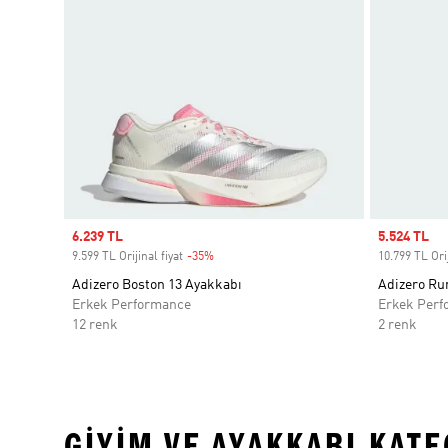
Sale price
6.239 TL
Sale price
5.524 TL
9.599 TL Orijinal fiyat
-35%
Discount
10.799 TL Orij
Adizero Boston 13 Ayakkabı
Adizero Ru
Erkek Performance
Erkek Perf
12 renk
2 renk
GIYIM VE AYAKKABI KAT