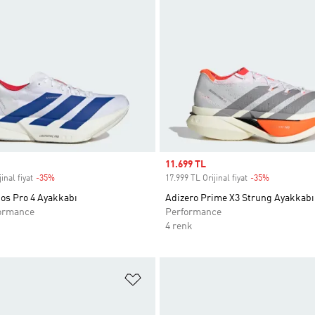
Sale price
11.699 TL
inal fiyat
-35%
Discount
17.999 TL Orijinal fiyat
-35%
Discount
ios Pro 4 Ayakkabı
Adizero Prime X3 Strung Ayakkabı
ormance
Performance
4 renk
ne Ekle
Favori Listesine Ekle