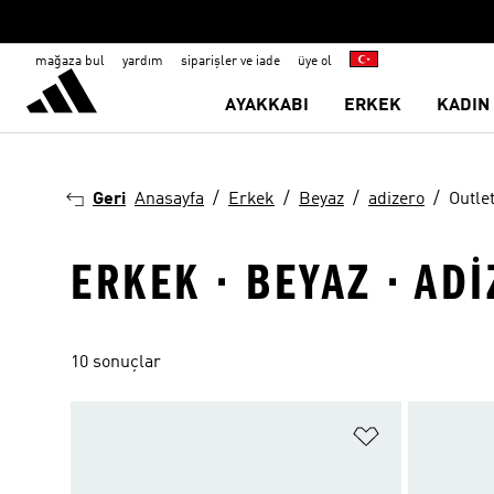
mağaza bul
yardım
siparişler ve iade
üye ol
AYAKKABI
ERKEK
KADIN
Geri
Anasayfa
Erkek
Beyaz
adizero
Outle
ERKEK · BEYAZ · ADI
10 sonuçlar
Favori Listesi