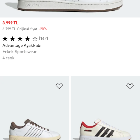
Sale price
3.999 TL
4.799 TL Orijinal fiyat
-20%
Discount
(142)
Advantage Ayakkabı
Erkek Sportswear
4 renk
Favori Listesine Ekle
Fa