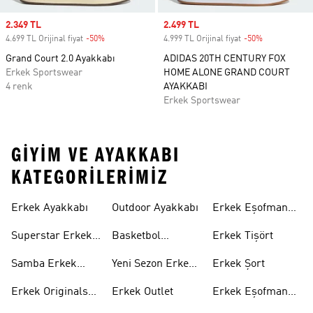
Sale price
2.349 TL
Sale price
2.499 TL
4.699 TL Orijinal fiyat
-50%
Discount
4.999 TL Orijinal fiyat
-50%
Discount
Grand Court 2.0 Ayakkabı
ADIDAS 20TH CENTURY FOX
Erkek Sportswear
HOME ALONE GRAND COURT
4 renk
AYAKKABI
Erkek Sportswear
GIYIM VE AYAKKABI
KATEGORILERIMIZ
Erkek Ayakkabı
Outdoor Ayakkabı
Erkek Eşofman
Takımı
Superstar Erkek
Basketbol
Erkek Tişört
Ayakkabı
Ayakkabısı
Samba Erkek
Yeni Sezon Erkek
Erkek Şort
Ayakkabı
Ayakkabı
Erkek Originals
Erkek Outlet
Erkek Eşofman
Ayakkabı
Altı