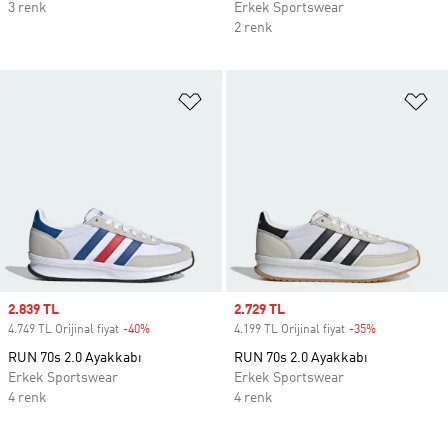
3 renk
Erkek Sportswear
2 renk
Favori Listesine Ekle
Fa
Sale price
2.839 TL
Sale price
2.729 TL
4.749 TL Orijinal fiyat
-40%
Discount
4.199 TL Orijinal fiyat
-35%
Discount
RUN 70s 2.0 Ayakkabı
RUN 70s 2.0 Ayakkabı
Erkek Sportswear
Erkek Sportswear
4 renk
4 renk