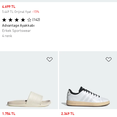
Sale price
4.699 TL
5.449 TL Orijinal fiyat
-15%
Discount
(142)
Advantage Ayakkabı
Erkek Sportswear
4 renk
Favori Listesine Ekle
Fa
Sale price
1.754 TL
Sale price
2.349 TL