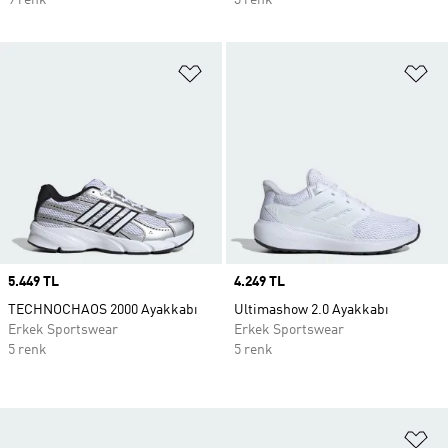
9 renk
3 renk
Favori Listesine Ekle
Fa
Price
5.449 TL
Price
4.249 TL
TECHNOCHAOS 2000 Ayakkabı
Ultimashow 2.0 Ayakkabı
Erkek Sportswear
Erkek Sportswear
5 renk
5 renk
Fa