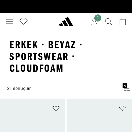
1
ERKEK · BEYAZ ·
SPORTSWEAR ·
CLOUDFOAM
4
21 sonuçlar
Favori Listesine Ekle
Fa