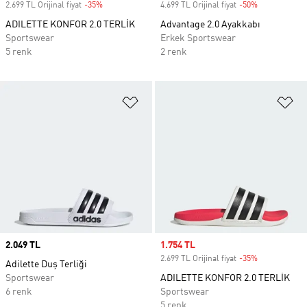
2.699 TL Orijinal fiyat
-35%
Discount
4.699 TL Orijinal fiyat
-50%
Discount
ADILETTE KONFOR 2.0 TERLİK
Advantage 2.0 Ayakkabı
Sportswear
Erkek Sportswear
5 renk
2 renk
Favori Listesine Ekle
Fa
Price
2.049 TL
Sale price
1.754 TL
2.699 TL Orijinal fiyat
-35%
Discount
Adilette Duş Terliği
Sportswear
ADILETTE KONFOR 2.0 TERLİK
6 renk
Sportswear
5 renk