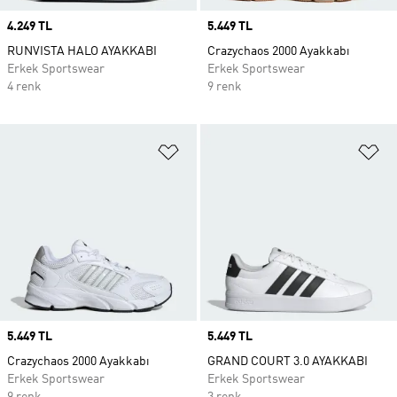
Price
4.249 TL
Price
5.449 TL
RUNVISTA HALO AYAKKABI
Crazychaos 2000 Ayakkabı
Erkek Sportswear
Erkek Sportswear
4 renk
9 renk
Favori Listesine Ekle
Fa
Price
5.449 TL
Price
5.449 TL
Crazychaos 2000 Ayakkabı
GRAND COURT 3.0 AYAKKABI
Erkek Sportswear
Erkek Sportswear