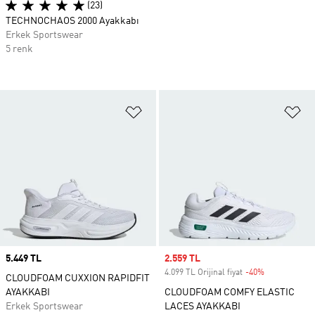
(23)
TECHNOCHAOS 2000 Ayakkabı
Erkek Sportswear
5 renk
Favori Listesine Ekle
Fa
Price
5.449 TL
Sale price
2.559 TL
4.099 TL Orijinal fiyat
-40%
Discount
CLOUDFOAM CUXXION RAPIDFIT
AYAKKABI
CLOUDFOAM COMFY ELASTIC
Erkek Sportswear
LACES AYAKKABI