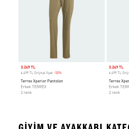
Sale price
3.249 TL
Sale price
3.249 TL
6.499 TL Orijinal fiyat
-50%
Discount
6.499 TL Oriji
Terrex Xperior Pantolon
Terrex Xper
Erkek TERREX
Erkek TER
2 renk
2 renk
GIYIM VE AYAKKABI KAT