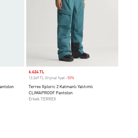
Sale price
6.624 TL
13.249 TL Orijinal fiyat
-50%
Discount
Pantolon
Terrex Xploric 2 Katmanlı Yalıtımlı
CLIMAPROOF Pantolon
Erkek TERREX