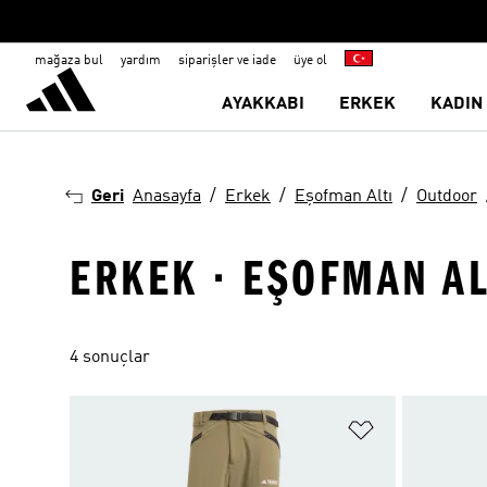
mağaza bul
yardım
siparişler ve iade
üye ol
AYAKKABI
ERKEK
KADIN
Geri
Anasayfa
Erkek
Eşofman Altı
Outdoor
ERKEK · EŞOFMAN AL
4 sonuçlar
Favori Listesi