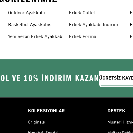
Outdoor Ayakkabı
Erkek Outlet
E
Basketbol Ayakkabısı
Erkek Ayakkabı Indirim
E
Yeni Sezon Erkek Ayakkabı
Erkek Forma
E
 OL VE 10% İNDİRİM KAZAN
ÜCRETSİZ KAY
KOLEKSİYONLAR
DESTEK
Originals
Müşteri Hizmet
Handball Spezial
Mağaza Rehbe