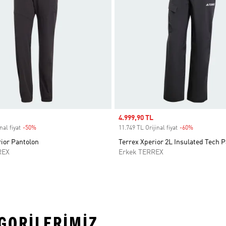
Sale price
4.999,90 TL
nal fiyat
-50%
Discount
11.749 TL Orijinal fiyat
-60%
Discount
ior Pantolon
Terrex Xperior 2L Insulated Tech 
REX
Erkek TERREX
EGORILERIMIZ