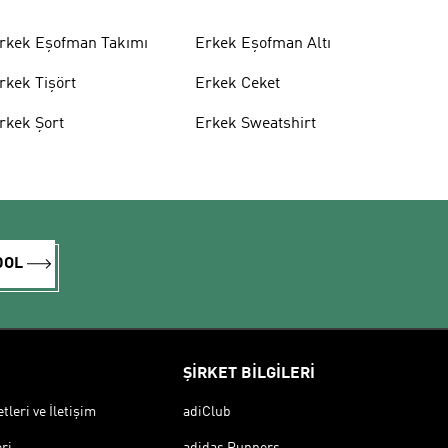
rkek Eşofman Takımı
Erkek Eşofman Altı
rkek Tişört
Erkek Ceket
rkek Şort
Erkek Sweatshirt
DOL
ŞİRKET BİLGİLERİ
leri ve İletişim
adiClub
ri
adidas Runners