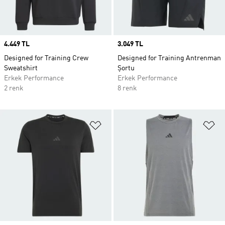
Price
4.449 TL
Price
3.049 TL
Designed for Training Crew
Designed for Training Antrenman
Sweatshirt
Şortu
Erkek Performance
Erkek Performance
2 renk
8 renk
Favori Listesine Ekle
Fa