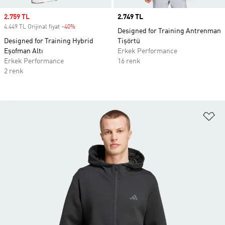
Sale price
2.759 TL
Price
2.749 TL
4.449 TL Orijinal fiyat
-40%
Discount
Designed for Training Antrenman
Designed for Training Hybrid
Tişörtü
Eşofman Altı
Erkek Performance
Erkek Performance
16 renk
2 renk
Fa