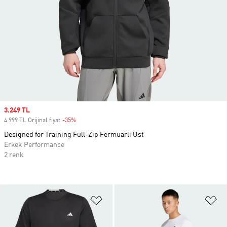
Sale price
3.249 TL
4.999 TL Orijinal fiyat
-35%
Discount
Designed for Training Full-Zip Fermuarlı Üst
Erkek Performance
2 renk
Favori Listesine Ekle
Fa