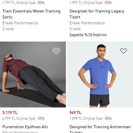
1.799 TL Orijinal fiyat
-50%
Discount
1.999 TL Orijinal fiyat
-50%
Discount
Train Essentials Woven Training
Designed-for-Training Legacy
Şortu
Tişört
Erkek Performance
Erkek Performance
2 renk
3 renk
Sepette %10 İndirim
Favori Listesine Ekle
Fa
Sale price
3.119 TL
Sale price
949 TL
4.799 TL Orijinal fiyat
-35%
Discount
1.899 TL Orijinal fiyat
-50%
Discount
Puremotion Eşofman Altı
Designed for Training Antrenman