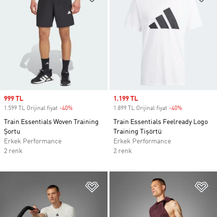
Sale price
999 TL
Sale price
1.199 TL
1.599 TL Orijinal fiyat
-40%
Discount
1.899 TL Orijinal fiyat
-40%
Discount
Train Essentials Woven Training
Train Essentials Feelready Logo
Şortu
Training Tişörtü
Erkek Performance
Erkek Performance
2 renk
2 renk
Favori Listesine Ekle
Fa