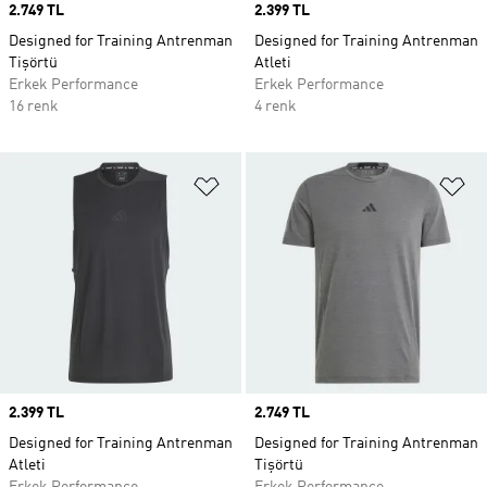
Price
2.749 TL
Price
2.399 TL
Designed for Training Antrenman
Designed for Training Antrenman
Tişörtü
Atleti
Erkek Performance
Erkek Performance
16 renk
4 renk
Favori Listesine Ekle
Fa
Price
2.399 TL
Price
2.749 TL
Designed for Training Antrenman
Designed for Training Antrenman
Atleti
Tişörtü