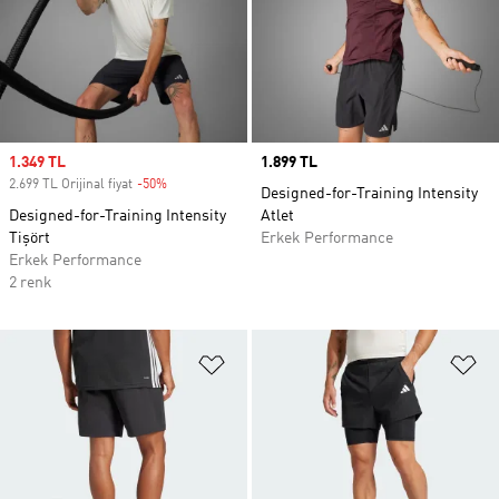
Sale price
1.349 TL
Price
1.899 TL
2.699 TL Orijinal fiyat
-50%
Discount
Designed-for-Training Intensity
Designed-for-Training Intensity
Atlet
Tişört
Erkek Performance
Erkek Performance
2 renk
Favori Listesine Ekle
Fa