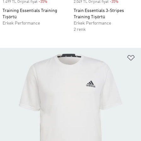
1.499 TL Orijinal fiyat
-35%
Discount
2.049 TL Orijinal fiyat
-35%
Discount
Training Essentials Training
Train Essentials 3-Stripes
Tişörtü
Training Tişörtü
Erkek Performance
Erkek Performance
2 renk
Fa