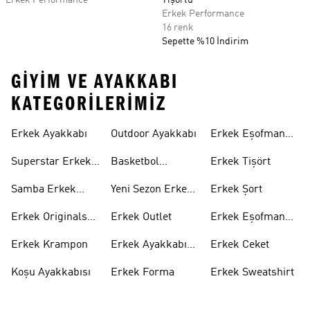
Erkek Performance
Tişörtü
Erkek Performance
16 renk
Sepette %10 İndirim
GIYIM VE AYAKKABI
KATEGORILERIMIZ
Erkek Ayakkabı
Outdoor Ayakkabı
Erkek Eşofman
Takımı
Superstar Erkek
Basketbol
Erkek Tişört
Ayakkabı
Ayakkabısı
Samba Erkek
Yeni Sezon Erkek
Erkek Şort
Ayakkabı
Ayakkabı
Erkek Originals
Erkek Outlet
Erkek Eşofman
Ayakkabı
Altı
Erkek Krampon
Erkek Ayakkabı
Erkek Ceket
Indirim
Koşu Ayakkabısı
Erkek Forma
Erkek Sweatshirt