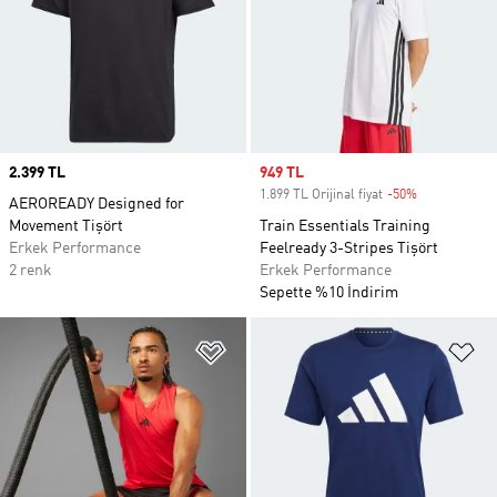
Price
2.399 TL
Sale price
949 TL
1.899 TL Orijinal fiyat
-50%
Discount
AEROREADY Designed for
Movement Tişört
Train Essentials Training
Erkek Performance
Feelready 3-Stripes Tişört
2 renk
Erkek Performance
Sepette %10 İndirim
Favori Listesine Ekle
Fa