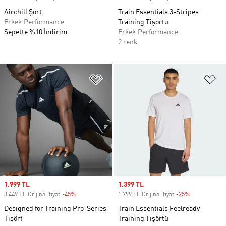
Airchill Şort
Train Essentials 3-Stripes
Erkek Performance
Training Tişörtü
Sepette %10 İndirim
Erkek Performance
2 renk
Favori Listesine Ekle
Fa
Sale price
1.999 TL
Sale price
1.399 TL
3.449 TL Orijinal fiyat
-45%
Discount
1.799 TL Orijinal fiyat
-25%
Discount
Designed for Training Pro-Series
Train Essentials Feelready
Tişört
Training Tişörtü