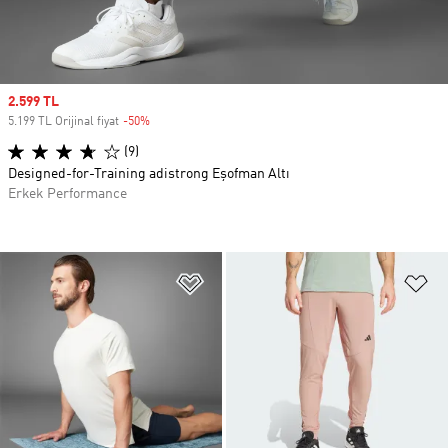
Sale price
2.599 TL
5.199 TL Orijinal fiyat
-50%
Discount
(9)
Designed-for-Training adistrong Eşofman Altı
Erkek Performance
Favori Listesine Ekle
Fa