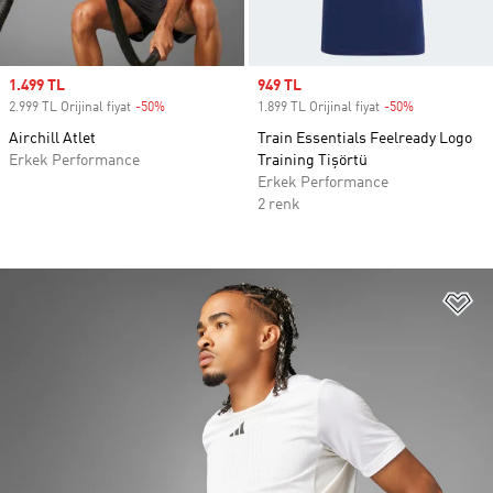
Sale price
1.499 TL
Sale price
949 TL
2.999 TL Orijinal fiyat
-50%
Discount
1.899 TL Orijinal fiyat
-50%
Discount
Airchill Atlet
Train Essentials Feelready Logo
Erkek Performance
Training Tişörtü
Erkek Performance
2 renk
Fa