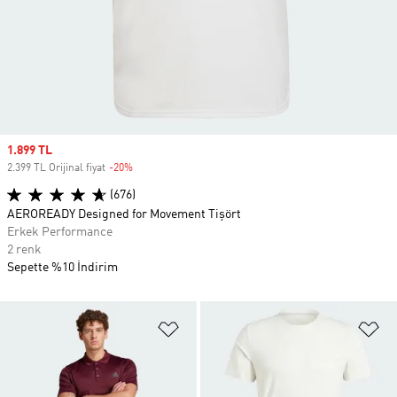
Sale price
1.899 TL
2.399 TL Orijinal fiyat
-20%
Discount
(676)
AEROREADY Designed for Movement Tişört
Erkek Performance
2 renk
Sepette %10 İndirim
Favori Listesine Ekle
Fa