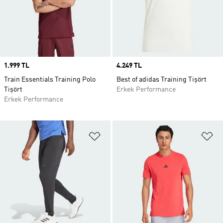
Price
1.999 TL
Price
4.249 TL
Train Essentials Training Polo
Best of adidas Training Tişört
Tişört
Erkek Performance
Erkek Performance
Favori Listesine Ekle
Fa