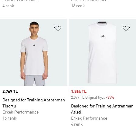
Erkek Performance
Erkek Performance
4 renk
16 renk
Favori Listesine Ekle
Fa
Price
2.749 TL
Sale price
1.364 TL
2.099 TL Orijinal fiyat
-35%
Discount
Designed for Training Antrenman
Tişörtü
Designed for Training Antrenman
Erkek Performance
Atleti
16 renk
Erkek Performance
4 renk