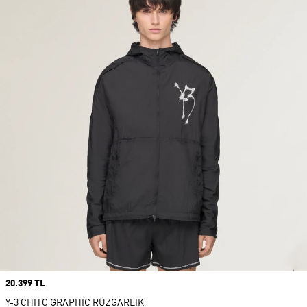
Price
20.399 TL
Y-3 CHITO GRAPHIC RÜZGARLIK