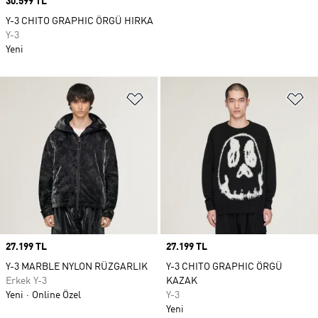
Price
30.599 TL
Y-3 CHITO GRAPHIC ÖRGÜ HIRKA
Y-3
Yeni
Favori Listesine Ekle
Fa
Price
27.199 TL
Price
27.199 TL
Y-3 MARBLE NYLON RÜZGARLIK
Y-3 CHITO GRAPHIC ÖRGÜ
Erkek Y-3
KAZAK
Yeni
Online Özel
Y-3
Yeni