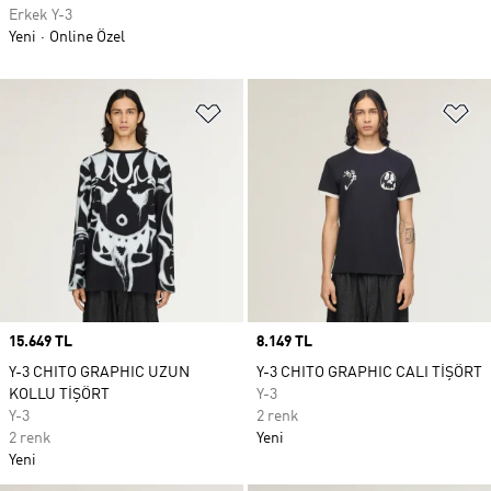
Erkek Y-3
Yeni
Online Özel
Favori Listesine Ekle
Fa
Price
15.649 TL
Price
8.149 TL
Y-3 CHITO GRAPHIC UZUN
Y-3 CHITO GRAPHIC CALI TİŞÖRT
KOLLU TİŞÖRT
Y-3
Y-3
2 renk
2 renk
Yeni
Yeni