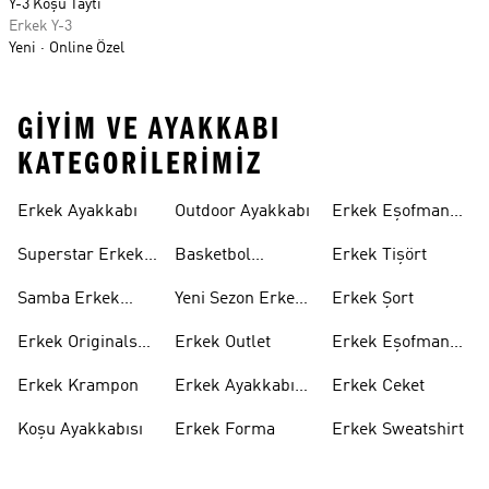
Y-3 Koşu Taytı
Erkek Y-3
Yeni
Online Özel
GIYIM VE AYAKKABI
KATEGORILERIMIZ
Erkek Ayakkabı
Outdoor Ayakkabı
Erkek Eşofman
Takımı
Superstar Erkek
Basketbol
Erkek Tişört
Ayakkabı
Ayakkabısı
Samba Erkek
Yeni Sezon Erkek
Erkek Şort
Ayakkabı
Ayakkabı
Erkek Originals
Erkek Outlet
Erkek Eşofman
Ayakkabı
Altı
Erkek Krampon
Erkek Ayakkabı
Erkek Ceket
Indirim
Koşu Ayakkabısı
Erkek Forma
Erkek Sweatshirt