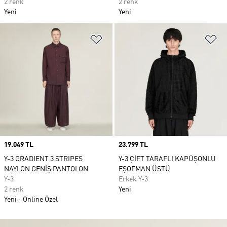
2 renk
2 renk
Yeni
Yeni
Favori Listesine Ekle
Fa
Price
19.049 TL
Price
23.799 TL
Y-3 GRADIENT 3 STRIPES
Y-3 ÇİFT TARAFLI KAPÜŞONLU
NAYLON GENİŞ PANTOLON
EŞOFMAN ÜSTÜ
Y-3
Erkek Y-3
2 renk
Yeni
Yeni
Online Özel