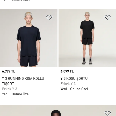
Favori Listesine Ekle
Fa
Price
6.799 TL
Price
6.099 TL
Y-3 RUNNING KISA KOLLU
Y-3 KOŞU ŞORTU
TİŞÖRT
Erkek Y-3
Erkek Y-3
Yeni
Online Özel
Yeni
Online Özel
Fa