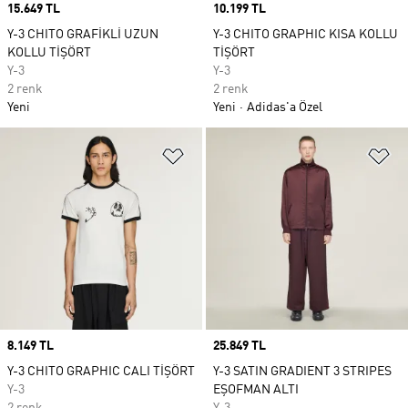
Price
15.649 TL
Price
10.199 TL
Y-3 CHITO GRAFİKLİ UZUN
Y-3 CHITO GRAPHIC KISA KOLLU
KOLLU TİŞÖRT
TİŞÖRT
Y-3
Y-3
2 renk
2 renk
Yeni
Yeni
Adidas'a Özel
Favori Listesine Ekle
Fa
Price
8.149 TL
Price
25.849 TL
Y-3 CHITO GRAPHIC CALI TİŞÖRT
Y-3 SATIN GRADIENT 3 STRIPES
Y-3
EŞOFMAN ALTI