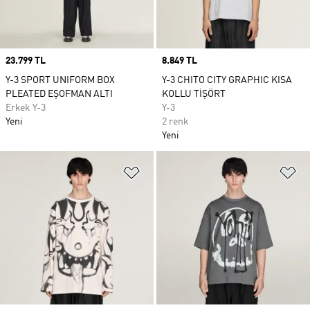
Price
23.799 TL
Price
8.849 TL
Y-3 SPORT UNIFORM BOX
Y-3 CHITO CITY GRAPHIC KISA
PLEATED EŞOFMAN ALTI
KOLLU TİŞÖRT
Erkek Y-3
Y-3
Yeni
2 renk
Yeni
Favori Listesine Ekle
Fa