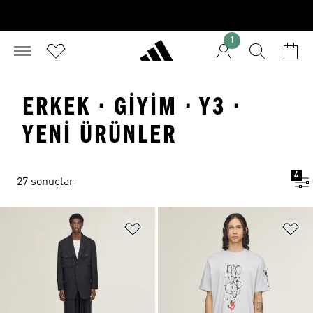
1
ERKEK · GIYIM · Y3 ·
YENI ÜRÜNLER
4
27 sonuçlar
Favori Listesine Ekle
Fa