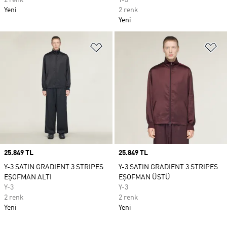
2 renk
Y-3
Yeni
2 renk
Yeni
Favori Listesine Ekle
Fa
Price
25.849 TL
Price
25.849 TL
Y-3 SATIN GRADIENT 3 STRIPES
Y-3 SATIN GRADIENT 3 STRIPES
EŞOFMAN ALTI
EŞOFMAN ÜSTÜ
Y-3
Y-3
2 renk
2 renk
Yeni
Yeni