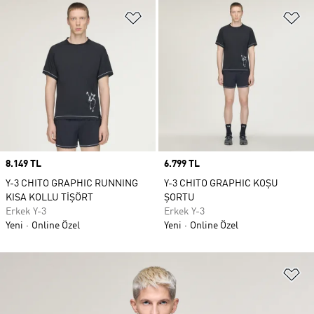
Favori Listesine Ekle
Fa
Price
8.149 TL
Price
6.799 TL
Y-3 CHITO GRAPHIC RUNNING
Y-3 CHITO GRAPHIC KOŞU
KISA KOLLU TİŞÖRT
ŞORTU
Erkek Y-3
Erkek Y-3
Yeni
Online Özel
Yeni
Online Özel
Fa