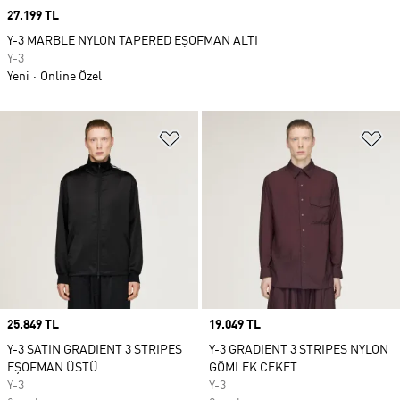
Price
27.199 TL
Y-3 MARBLE NYLON TAPERED EŞOFMAN ALTI
Y-3
Yeni
Online Özel
Favori Listesine Ekle
Fa
Price
25.849 TL
Price
19.049 TL
Y-3 SATIN GRADIENT 3 STRIPES
Y-3 GRADIENT 3 STRIPES NYLON
EŞOFMAN ÜSTÜ
GÖMLEK CEKET
Y-3
Y-3