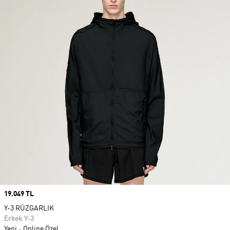
Price
19.049 TL
Y-3 RÜZGARLIK
Erkek Y-3
Yeni
Online Özel