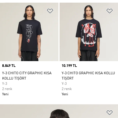
Favori Listesine Ekle
Fa
Price
8.849 TL
Price
10.199 TL
Y-3 CHITO CITY GRAPHIC KISA
Y-3 CHITO GRAPHIC KISA KOLLU
KOLLU TİŞÖRT
TİŞÖRT
Y-3
Y-3
2 renk
2 renk
Yeni
Yeni
Fa