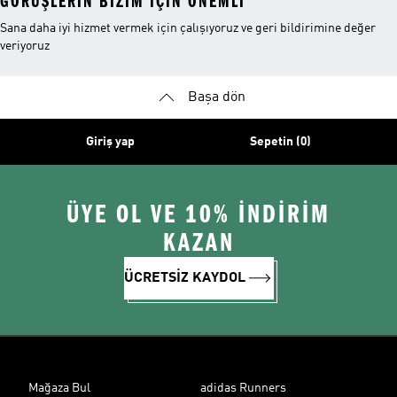
GÖRÜŞLERIN BIZIM IÇIN ÖNEMLI
Sana daha iyi hizmet vermek için çalışıyoruz ve geri bildirimine değer
veriyoruz
Başa dön
Giriş yap
Sepetin (0)
ÜYE OL VE 10% İNDİRİM
KAZAN
ÜCRETSİZ KAYDOL
Mağaza Bul
adidas Runners