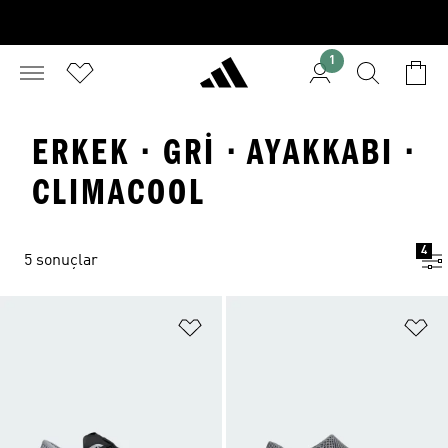
1
ERKEK · GRI · AYAKKABI ·
CLIMACOOL
4
5 sonuçlar
Favori Listesine Ekle
Fa