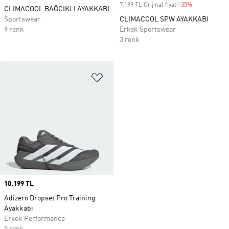
7.199 TL Orijinal fiyat
-35%
Discount
CLIMACOOL BAĞCIKLI AYAKKABI
Sportswear
CLIMACOOL SPW AYAKKABI
9 renk
Erkek Sportswear
3 renk
Favori Listesine Ekle
Price
10.199 TL
Adizero Dropset Pro Training
Ayakkabı
Erkek Performance