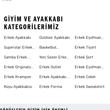
5 renk
GIYIM VE AYAKKABI
KATEGORILERIMIZ
Erkek Ayakkabı
Outdoor Ayakkabı
Erkek Eşofman
Takımı
Superstar Erkek
Basketbol
Erkek Tişört
Ayakkabı
Ayakkabısı
Samba Erkek
Yeni Sezon Erkek
Erkek Şort
Ayakkabı
Ayakkabı
Erkek Originals
Erkek Outlet
Erkek Eşofman
Ayakkabı
Altı
Erkek Krampon
Erkek Ayakkabı
Erkek Ceket
Indirim
Koşu Ayakkabısı
Erkek Forma
Erkek Sweatshirt