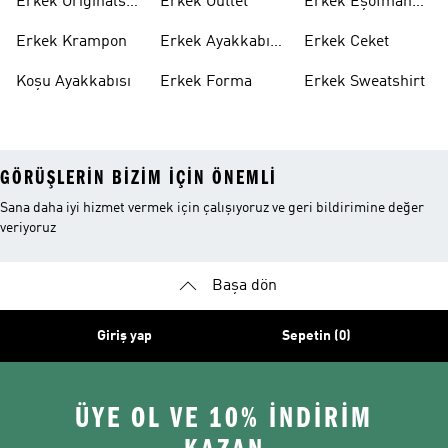
Erkek Originals
Erkek Outlet
Erkek Eşofman
Ayakkabı
Altı
Erkek Krampon
Erkek Ayakkabı
Erkek Ceket
Indirim
Koşu Ayakkabısı
Erkek Forma
Erkek Sweatshirt
GÖRÜŞLERIN BIZIM IÇIN ÖNEMLI
Sana daha iyi hizmet vermek için çalışıyoruz ve geri bildirimine değer
veriyoruz
Başa dön
Giriş yap
Sepetin (0)
ÜYE OL VE 10% İNDİRİM