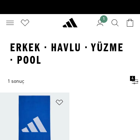
1
ERKEK · HAVLU · YÜZME
· POOL
4
1 sonuç
Favori Listesine Ekle