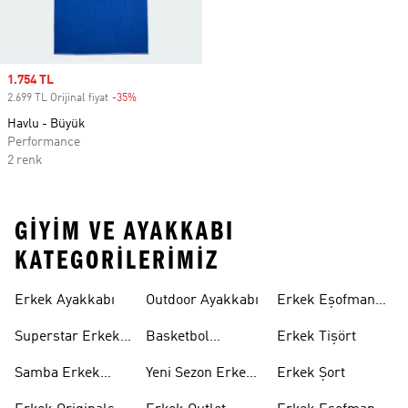
Sale price
1.754 TL
2.699 TL Orijinal fiyat
-35%
Discount
Havlu - Büyük
Performance
2 renk
GIYIM VE AYAKKABI
KATEGORILERIMIZ
Erkek Ayakkabı
Outdoor Ayakkabı
Erkek Eşofman
Takımı
Superstar Erkek
Basketbol
Erkek Tişört
Ayakkabı
Ayakkabısı
Samba Erkek
Yeni Sezon Erkek
Erkek Şort
Ayakkabı
Ayakkabı