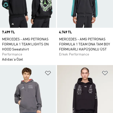
Price
7.499 TL
Price
4.749 TL
MERCEDES - AMG PETRONAS
MERCEDES - AMG PETRONAS
FORMULA 1 TEAM LIGHTS ON
FORMULA 1 TEAM DNA TAM BOY
HOOD Sweatshirt
FERMUARLI KAPÜŞONLU ÜST
Performance
Erkek Performance
Adidas'a Özel
Favori Listesine Ekle
Fa