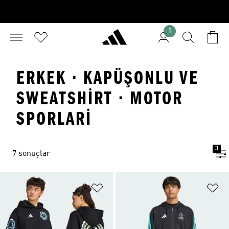
1
ERKEK · KAPÜŞONLU VE
SWEATSHIRT · MOTOR
SPORLARI
3
7 sonuçlar
Favori Listesine Ekle
Fa