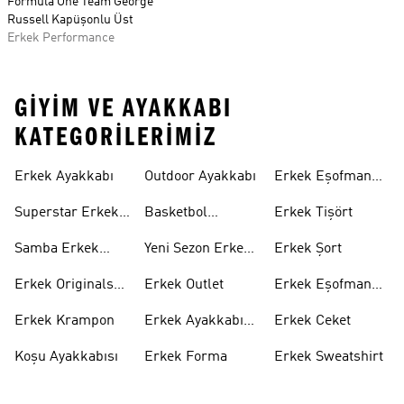
Formula One Team George
Russell Kapüşonlu Üst
Erkek Performance
GIYIM VE AYAKKABI
KATEGORILERIMIZ
Erkek Ayakkabı
Outdoor Ayakkabı
Erkek Eşofman
Takımı
Superstar Erkek
Basketbol
Erkek Tişört
Ayakkabı
Ayakkabısı
Samba Erkek
Yeni Sezon Erkek
Erkek Şort
Ayakkabı
Ayakkabı
Erkek Originals
Erkek Outlet
Erkek Eşofman
Ayakkabı
Altı
Erkek Krampon
Erkek Ayakkabı
Erkek Ceket
Indirim
Koşu Ayakkabısı
Erkek Forma
Erkek Sweatshirt