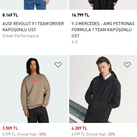
Price
8.149 TL
Price
16.799 TL
AUDI REVOLUT F1 TEAM DRIVER
Y-3 MERCEDES - AMG PETRONAS
KAPÜŞONLU ÜST
FORMULA 1 TEAM KAPÜŞONLU
Erkek Performance
ÜST
Y-3
Favori Listesine Ekle
Fa
Sale price
3.509 TL
Sale price
4.289 TL
5.399 TL Orijinal fiyat
-35%
Discount
6.599 TL Orijinal fiyat
-35%
Discount