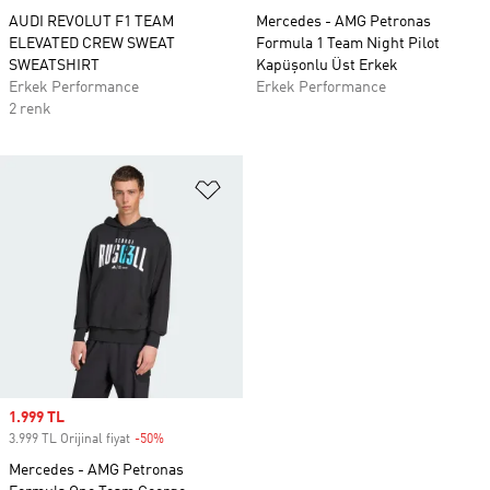
AUDI REVOLUT F1 TEAM
Mercedes - AMG Petronas
ELEVATED CREW SWEAT
Formula 1 Team Night Pilot
SWEATSHIRT
Kapüşonlu Üst Erkek
Erkek Performance
Erkek Performance
2 renk
Favori Listesine Ekle
Sale price
1.999 TL
3.999 TL Orijinal fiyat
-50%
Discount
Mercedes - AMG Petronas