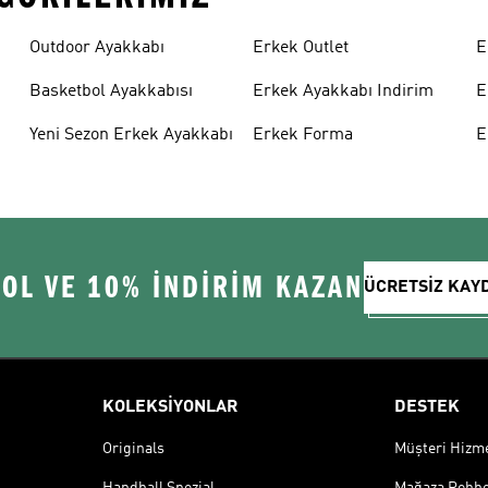
Outdoor Ayakkabı
Erkek Outlet
E
Basketbol Ayakkabısı
Erkek Ayakkabı Indirim
E
Yeni Sezon Erkek Ayakkabı
Erkek Forma
E
 OL VE 10% İNDİRİM KAZAN
ÜCRETSİZ KAY
KOLEKSİYONLAR
DESTEK
Originals
Müşteri Hizmet
Handball Spezial
Mağaza Rehbe