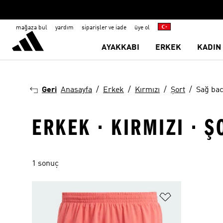
mağaza bul
yardım
siparişler ve iade
üye ol
AYAKKABI
ERKEK
KADIN
Geri
Anasayfa
Erkek
Kırmızı
Şort
Sağ bac
ERKEK · KIRMIZI · Ş
1 sonuç
Favori Listesi