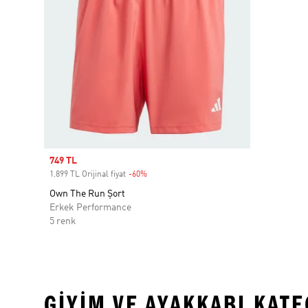
Sale price
749 TL
1.899 TL Orijinal fiyat
-60%
Discount
Own The Run Şort
Erkek Performance
5 renk
GIYIM VE AYAKKABI KAT