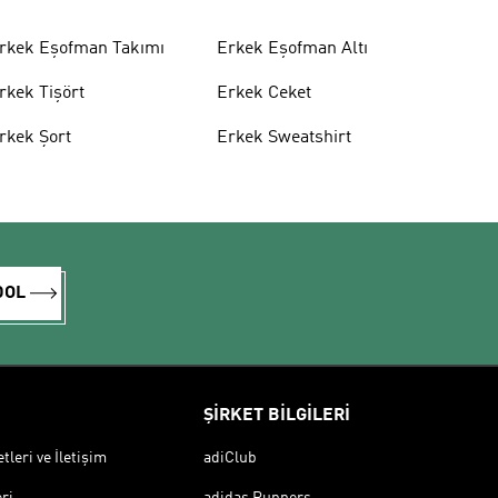
rkek Eşofman Takımı
Erkek Eşofman Altı
rkek Tişört
Erkek Ceket
rkek Şort
Erkek Sweatshirt
DOL
ŞİRKET BİLGİLERİ
leri ve İletişim
adiClub
ri
adidas Runners