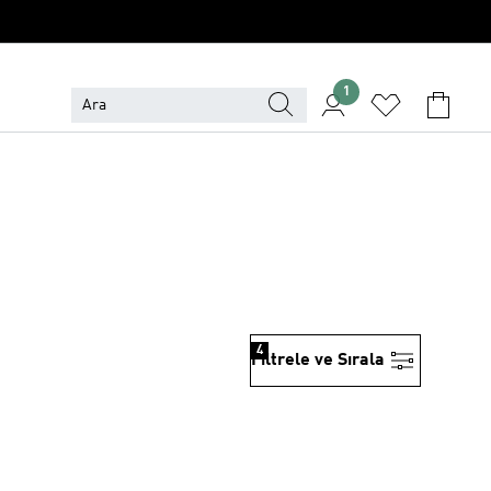
1
4
Filtrele ve Sırala