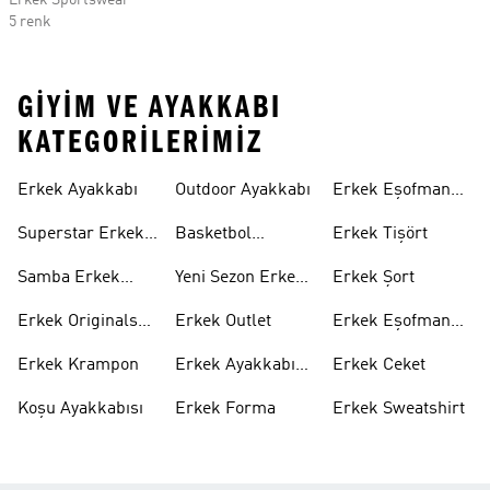
Erkek Sportswear
5 renk
GIYIM VE AYAKKABI
KATEGORILERIMIZ
Erkek Ayakkabı
Outdoor Ayakkabı
Erkek Eşofman
Takımı
Superstar Erkek
Basketbol
Erkek Tişört
Ayakkabı
Ayakkabısı
Samba Erkek
Yeni Sezon Erkek
Erkek Şort
Ayakkabı
Ayakkabı
Erkek Originals
Erkek Outlet
Erkek Eşofman
Ayakkabı
Altı
Erkek Krampon
Erkek Ayakkabı
Erkek Ceket
Indirim
Koşu Ayakkabısı
Erkek Forma
Erkek Sweatshirt