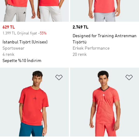
Sale price
629 TL
Price
2.749 TL
1.399 TL Orijinal fiyat
-55%
Discount
Designed for Training Antrenman
İstanbul Tişört (Unisex)
Tişörtü
Sportswear
Erkek Performance
4 renk
20 renk
Sepette %10 İndirim
Favori Listesine Ekle
Fa