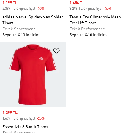
Sale price
1.199 TL
Sale price
1.484 TL
2.399 TL Orijinal fiyat
-50%
Discount
3.299 TL Orijinal fiyat
-55%
Discount
adidas Marvel Spider-Man Spider
Tennis Pro Climacool+ Mesh
Tişört
FreeLift Tişört
Erkek Sportswear
Erkek Performance
Sepette %10 İndirim
Sepette %10 İndirim
Favori Listesine Ekle
Sale price
1.299 TL
1.699 TL Orijinal fiyat
-25%
Discount
Essentials 3 Bantlı Tişört