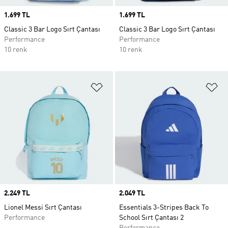
Price
1.699 TL
Price
1.699 TL
Classic 3 Bar Logo Sırt Çantası
Classic 3 Bar Logo Sırt Çantası
Performance
Performance
10 renk
10 renk
Favori Listesine Ekle
Fa
Price
2.249 TL
Price
2.049 TL
Lionel Messi Sırt Çantası
Essentials 3-Stripes Back To
Performance
School Sırt Çantası 2