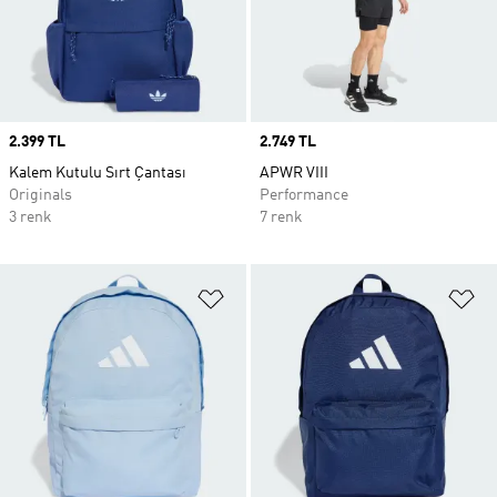
Price
2.399 TL
Price
2.749 TL
Kalem Kutulu Sırt Çantası
APWR VIII
Originals
Performance
3 renk
7 renk
Favori Listesine Ekle
Fa