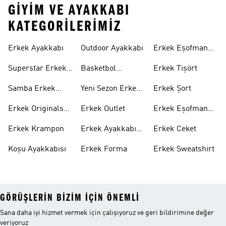
GIYIM VE AYAKKABI
KATEGORILERIMIZ
Erkek Ayakkabı
Outdoor Ayakkabı
Erkek Eşofman
Takımı
Superstar Erkek
Basketbol
Erkek Tişört
Ayakkabı
Ayakkabısı
Samba Erkek
Yeni Sezon Erkek
Erkek Şort
Ayakkabı
Ayakkabı
Erkek Originals
Erkek Outlet
Erkek Eşofman
Ayakkabı
Altı
Erkek Krampon
Erkek Ayakkabı
Erkek Ceket
Indirim
Koşu Ayakkabısı
Erkek Forma
Erkek Sweatshirt
GÖRÜŞLERIN BIZIM IÇIN ÖNEMLI
Sana daha iyi hizmet vermek için çalışıyoruz ve geri bildirimine değer
veriyoruz