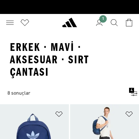
1
ERKEK · MAVI ·
AKSESUAR · SIRT
ÇANTASI
4
8 sonuçlar
Favori Listesine Ekle
Fa