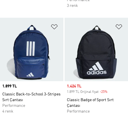
Performance
3 renk
Favori Listesine Ekle
Fa
Price
1.899 TL
Sale price
1.424 TL
1.899 TL Orijinal fiyat
-25%
Discount
Classic Back-to-School 3-Stripes
Sırt Çantası
Classic Badge of Sport Sırt
Performance
Çantası
4 renk
Performance