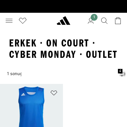
1
ERKEK · ON COURT ·
CYBER MONDAY · OUTLET
4
1 sonuç
Favori Listesine Ekle