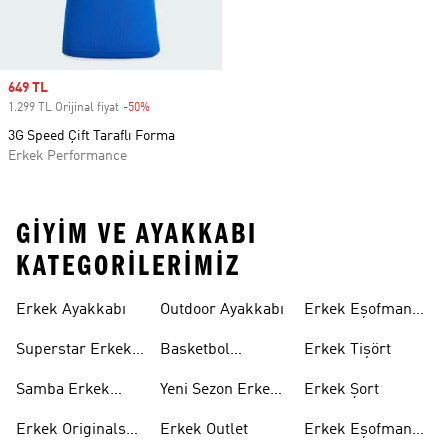
Sale price
649 TL
1.299 TL Orijinal fiyat
-50%
Discount
3G Speed Çift Taraflı Forma
Erkek Performance
GIYIM VE AYAKKABI
KATEGORILERIMIZ
Erkek Ayakkabı
Outdoor Ayakkabı
Erkek Eşofman
Takımı
Superstar Erkek
Basketbol
Erkek Tişört
Ayakkabı
Ayakkabısı
Samba Erkek
Yeni Sezon Erkek
Erkek Şort
Ayakkabı
Ayakkabı
Erkek Originals
Erkek Outlet
Erkek Eşofman