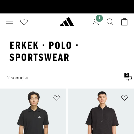
1
ERKEK · POLO ·
SPORTSWEAR
3
2 sonuçlar
Favori Listesine Ekle
Fa