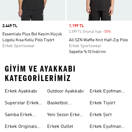
Price
2.449 TL
Sale price
1.199 TL
2.399 TL Orijinal fiyat
-50%
Discount
Essentials Plus Bol Kesim Küçük
Logolu Kısa Kollu Polo Tişört
All SZN Waffle Knit Half-Zip Polo
Erkek Sportswear
Erkek Sportswear
Sepette %10 İndirim
GIYIM VE AYAKKABI
KATEGORILERIMIZ
Erkek Ayakkabı
Outdoor Ayakkabı
Erkek Eşofman
Takımı
Superstar Erkek
Basketbol
Erkek Tişört
Ayakkabı
Ayakkabısı
Samba Erkek
Yeni Sezon Erkek
Erkek Şort
Ayakkabı
Ayakkabı
Erkek Originals
Erkek Outlet
Erkek Eşofman