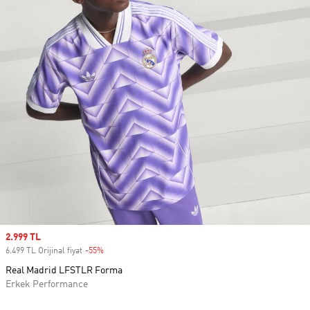
Sale price
2.999 TL
6.499 TL Orijinal fiyat
-55%
Discount
Real Madrid LFSTLR Forma
Erkek Performance