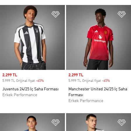
Favori Listesine Ekle
Fa
Sale price
2.299 TL
Sale price
2.299 TL
5.999 TL Orijinal fiyat
-65%
Discount
5.999 TL Orijinal fiyat
-65%
Discount
Juventus 24/25 İç Saha Forması
Manchester United 24/25 İç Saha
Erkek Performance
Forması
Erkek Performance
Favori Listesine Ekle
Fa