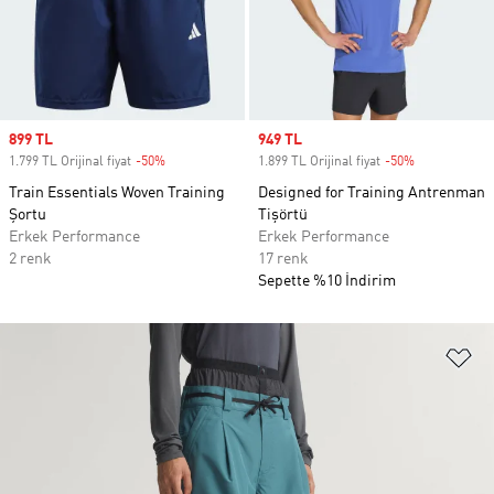
Sale price
899 TL
Sale price
949 TL
1.799 TL Orijinal fiyat
-50%
Discount
1.899 TL Orijinal fiyat
-50%
Discount
Train Essentials Woven Training
Designed for Training Antrenman
Şortu
Tişörtü
Erkek Performance
Erkek Performance
2 renk
17 renk
Sepette %10 İndirim
Fa