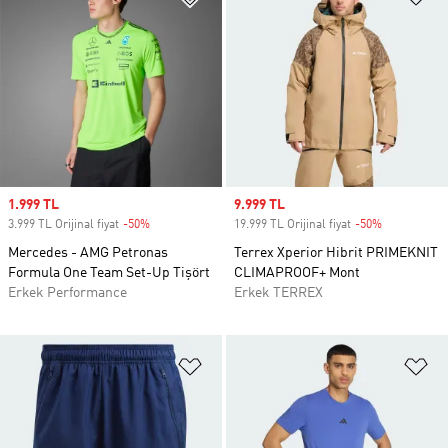
Sale price
1.999 TL
Sale price
9.999 TL
3.999 TL Orijinal fiyat
-50%
Discount
19.999 TL Orijinal fiyat
-50%
Discount
Mercedes - AMG Petronas
Terrex Xperior Hibrit PRIMEKNIT
Formula One Team Set-Up Tişört
CLIMAPROOF+ Mont
Erkek Performance
Erkek TERREX
Favori Listesine Ekle
Fa