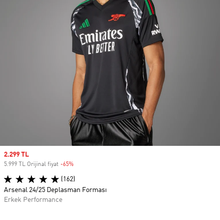
Sale price
2.299 TL
5.999 TL Orijinal fiyat
-65%
Discount
(162)
Arsenal 24/25 Deplasman Forması
Erkek Performance