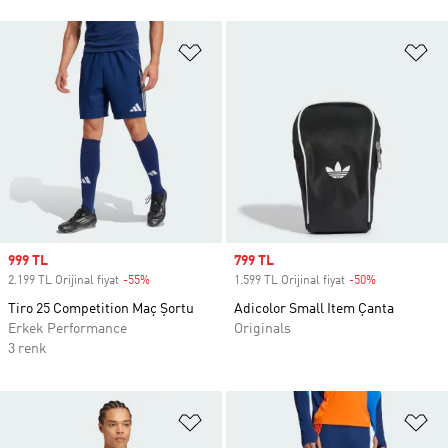
Favori Listesine Ekle
Fa
Sale price
999 TL
Sale price
799 TL
2.199 TL Orijinal fiyat
-55%
Discount
1.599 TL Orijinal fiyat
-50%
Discount
Tiro 25 Competition Maç Şortu
Adicolor Small Item Çanta
Erkek Performance
Originals
3 renk
Favori Listesine Ekle
Fa