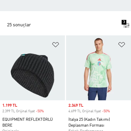
3
25 sonuçlar
Favori Listesine Ekle
Fa
Sale price
1.199 TL
Sale price
2.349 TL
2.399 TL Orijinal fiyat
-50%
Discount
4.699 TL Orijinal fiyat
-50%
Discount
EQUIPMENT REFLEKTÖRLÜ
İtalya 25 (Kadın Takımı)
BERE
Deplasman Forması