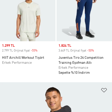
Sale price
1.299 TL
Sale price
1.824 TL
2.799 TL Orijinal fiyat
-55%
Discount
3.649 TL Orijinal fiyat
-50%
Discount
HIIT Airchill Workout Tişört
Juventus Tiro 24 Competition
Erkek Performance
Training Eşofman Altı
Erkek Performance
Sepette %10 İndirim
Fa