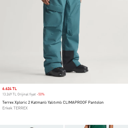
Sale price
6.624 TL
13.249 TL Orijinal fiyat
-50%
Discount
Terrex Xploric 2 Katmanlı Yalıtımlı CLIMAPROOF Pantolon
Erkek TERREX