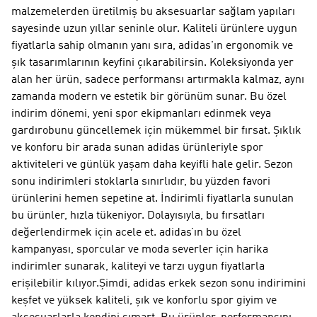
malzemelerden üretilmiş bu aksesuarlar sağlam yapıları
sayesinde uzun yıllar seninle olur. Kaliteli ürünlere uygun
fiyatlarla sahip olmanın yanı sıra, adidas'ın ergonomik ve
şık tasarımlarının keyfini çıkarabilirsin. Koleksiyonda yer
alan her ürün, sadece performansı artırmakla kalmaz, aynı
zamanda modern ve estetik bir görünüm sunar. Bu özel
indirim dönemi, yeni spor ekipmanları edinmek veya
gardırobunu güncellemek için mükemmel bir fırsat. Şıklık
ve konforu bir arada sunan adidas ürünleriyle spor
aktiviteleri ve günlük yaşam daha keyifli hale gelir. Sezon
sonu indirimleri stoklarla sınırlıdır, bu yüzden favori
ürünlerini hemen sepetine at. İndirimli fiyatlarla sunulan
bu ürünler, hızla tükeniyor. Dolayısıyla, bu fırsatları
değerlendirmek için acele et. adidas’ın bu özel
kampanyası, sporcular ve moda severler için harika
indirimler sunarak, kaliteyi ve tarzı uygun fiyatlarla
erişilebilir kılıyor.Şimdi, adidas erkek sezon sonu indirimini
keşfet ve yüksek kaliteli, şık ve konforlu spor giyim ve