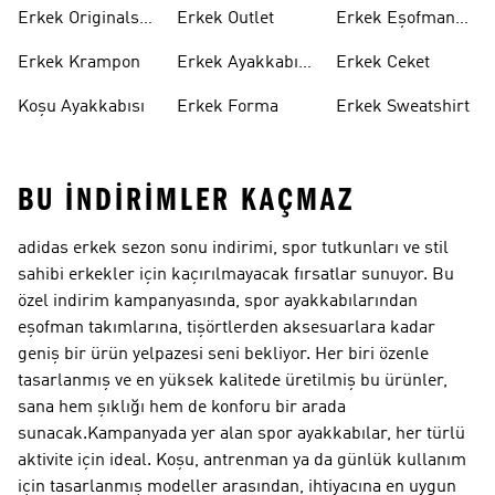
Ayakkabı
Ayakkabı
Erkek Originals
Erkek Outlet
Erkek Eşofman
Ayakkabı
Altı
Erkek Krampon
Erkek Ayakkabı
Erkek Ceket
Indirim
Koşu Ayakkabısı
Erkek Forma
Erkek Sweatshirt
BU İNDIRIMLER KAÇMAZ
adidas erkek sezon sonu indirimi, spor tutkunları ve stil
sahibi erkekler için kaçırılmayacak fırsatlar sunuyor. Bu
özel indirim kampanyasında, spor ayakkabılarından
eşofman takımlarına, tişörtlerden aksesuarlara kadar
geniş bir ürün yelpazesi seni bekliyor. Her biri özenle
tasarlanmış ve en yüksek kalitede üretilmiş bu ürünler,
sana hem şıklığı hem de konforu bir arada
sunacak.Kampanyada yer alan spor ayakkabılar, her türlü
aktivite için ideal. Koşu, antrenman ya da günlük kullanım
için tasarlanmış modeller arasından, ihtiyacına en uygun