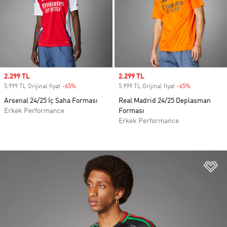
Sale price
2.299 TL
Sale price
2.299 TL
5.999 TL Orijinal fiyat
-65%
Discount
5.999 TL Orijinal fiyat
-65%
Discount
Arsenal 24/25 İç Saha Forması
Real Madrid 24/25 Deplasman
Erkek Performance
Forması
Erkek Performance
Fa