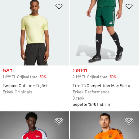
Favori Listesine Ekle
Fa
Sale price
949 TL
Sale price
1.099 TL
1.899 TL Orijinal fiyat
-50%
Discount
2.199 TL Orijinal fiyat
-50%
Discount
Fashion Cut Line Tişört
Tiro 25 Competition Maç Şortu
Erkek Originals
Erkek Performance
3 renk
Sepette %10 İndirim
Favori Listesine Ekle
Fa