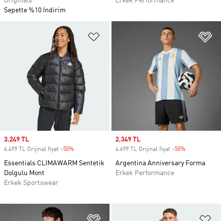
Originals
Erkek Performance
Sepette %10 İndirim
Favori Listesine Ekle
Fa
Sale price
3.249 TL
Sale price
2.349 TL
6.499 TL Orijinal fiyat
-50%
Discount
4.699 TL Orijinal fiyat
-50%
Discount
Essentials CLIMAWARM Sentetik
Argentina Anniversary Forma
Dolgulu Mont
Erkek Performance
Erkek Sportswear
Favori Listesine Ekle
Fa