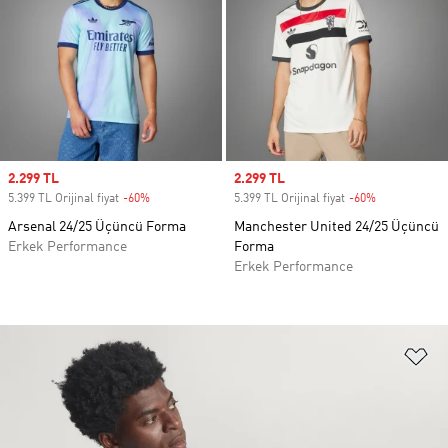
Sale price
2.299 TL
Sale price
2.299 TL
5.399 TL Orijinal fiyat
-60%
Discount
5.399 TL Orijinal fiyat
-60%
Discount
Arsenal 24/25 Üçüncü Forma
Manchester United 24/25 Üçüncü
Erkek Performance
Forma
Erkek Performance
Fa