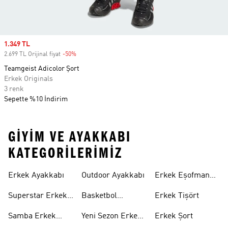
Sale price
1.349 TL
2.699 TL Orijinal fiyat
-50%
Discount
Teamgeist Adicolor Şort
Erkek Originals
3 renk
Sepette %10 İndirim
GIYIM VE AYAKKABI
KATEGORILERIMIZ
Erkek Ayakkabı
Outdoor Ayakkabı
Erkek Eşofman
Takımı
Superstar Erkek
Basketbol
Erkek Tişört
Ayakkabı
Ayakkabısı
Samba Erkek
Yeni Sezon Erkek
Erkek Şort