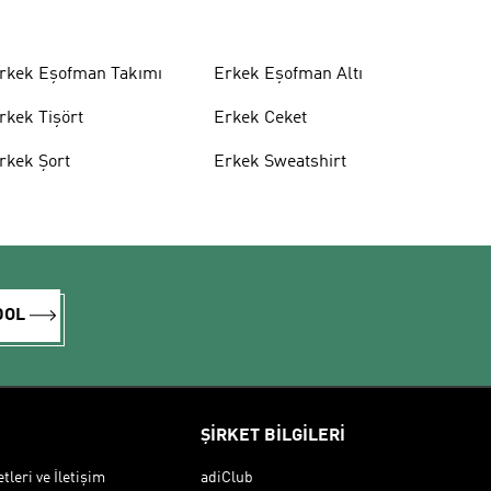
rkek Eşofman Takımı
Erkek Eşofman Altı
rkek Tişört
Erkek Ceket
rkek Şort
Erkek Sweatshirt
DOL
ŞİRKET BİLGİLERİ
leri ve İletişim
adiClub