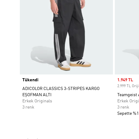
Tükendi
Sale price
1.949 TL
2.999 TL Oriji
ADICOLOR CLASSICS 3-STRIPES KARGO
EŞOFMAN ALTI
Teamgeist 
Erkek Originals
Erkek Origi
3 renk
3 renk
Sepette %1