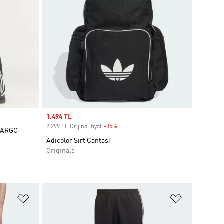
Sale price
1.494 TL
2.299 TL Orijinal fiyat
-35%
Discount
KARGO
Adicolor Sırt Çantası
Originals
Favori Listesine Ekle
Favori List