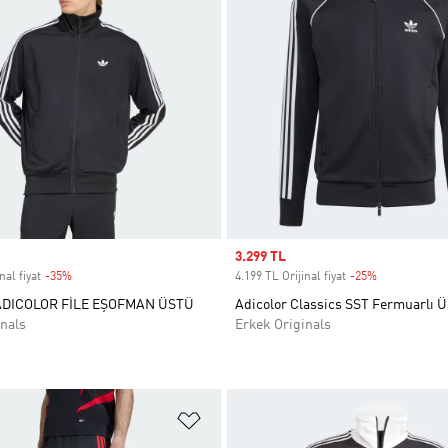
Sale price
3.299 TL
nal fiyat
-35%
Discount
4.199 TL Orijinal fiyat
-25%
Discount
ADICOLOR FİLE EŞOFMAN ÜSTÜ
Adicolor Classics SST Fermuarlı Ü
nals
Erkek Originals
ne Ekle
Favori Listesine Ekle