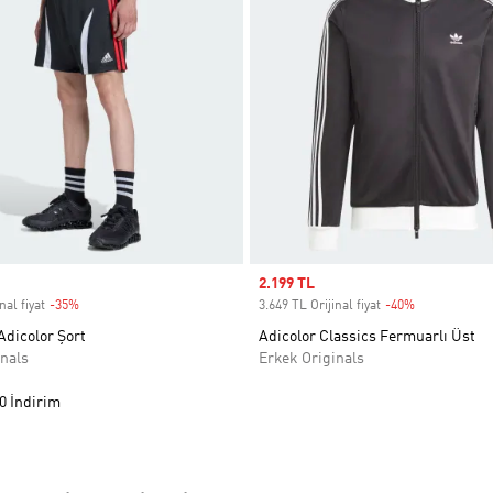
Sale price
2.199 TL
nal fiyat
-35%
Discount
3.649 TL Orijinal fiyat
-40%
Discount
Adicolor Şort
Adicolor Classics Fermuarlı Üst
nals
Erkek Originals
0 İndirim