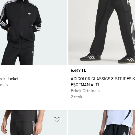
Price
6.449 TL
ack Jacket
ADICOLOR CLASSICS 3-STRIPES 
nals
EŞOFMAN ALTI
Erkek Originals
2 renk
ne Ekle
Favori Listesine Ekle