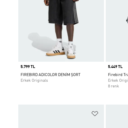
Price
5.799 TL
Price
5.449 TL
FIREBIRD ADICOLOR DENİM ŞORT
Firebird Tr
Erkek Originals
Erkek Origi
8 renk
Favori Listesi