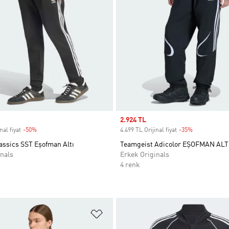
Sale price
2.924 TL
nal fiyat
-50%
Discount
4.499 TL Orijinal fiyat
-35%
Discount
assics SST Eşofman Altı
Teamgeist Adicolor EŞOFMAN ALT
nals
Erkek Originals
4 renk
ne Ekle
Favori Listesine Ekle