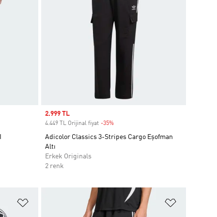
Sale price
2.999 TL
4.449 TL Orijinal fiyat
-35%
Discount
I
Adicolor Classics 3-Stripes Cargo Eşofman
Altı
Erkek Originals
2 renk
Favori Listesine Ekle
Favori List