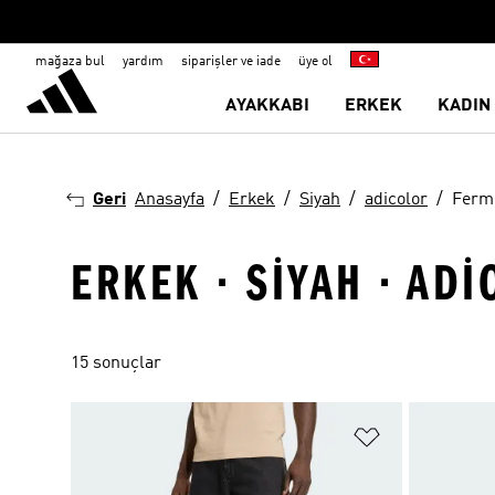
mağaza bul
yardım
siparişler ve iade
üye ol
AYAKKABI
ERKEK
KADIN
Geri
Anasayfa
Erkek
Siyah
adicolor
Fermu
ERKEK · SIYAH · AD
15 sonuçlar
Favori Listesi