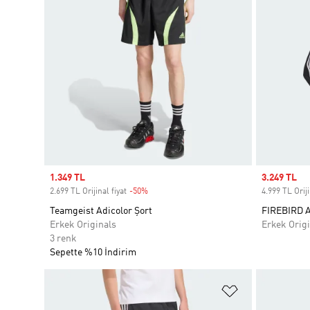
Sale price
1.349 TL
Sale price
3.249 TL
2.699 TL Orijinal fiyat
-50%
Discount
4.999 TL Oriji
Teamgeist Adicolor Şort
FIREBIRD 
Erkek Originals
Erkek Origi
3 renk
Sepette %10 İndirim
Favori Listesi