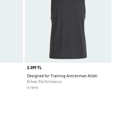
Price
2.399 TL
Designed for Training Antrenman Atleti
Erkek Performance
4 renk