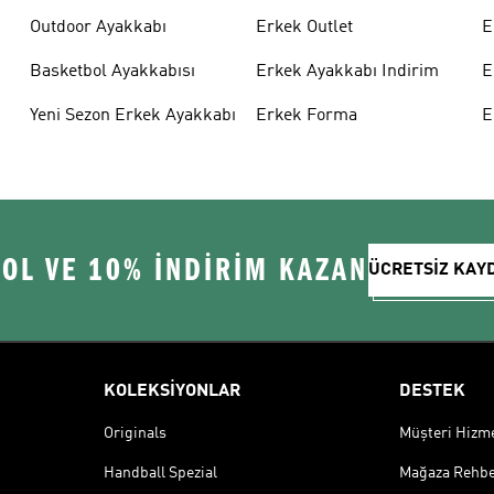
Outdoor Ayakkabı
Erkek Outlet
E
Basketbol Ayakkabısı
Erkek Ayakkabı Indirim
E
Yeni Sezon Erkek Ayakkabı
Erkek Forma
E
 OL VE 10% İNDİRİM KAZAN
ÜCRETSİZ KAY
KOLEKSİYONLAR
DESTEK
Originals
Müşteri Hizmet
Handball Spezial
Mağaza Rehbe