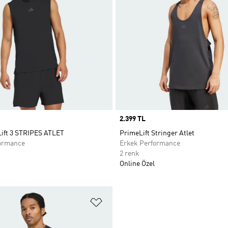
Price
2.399 TL
ift 3 STRIPES ATLET
PrimeLift Stringer Atlet
ormance
Erkek Performance
2 renk
Online Özel
ne Ekle
Favori Listesine Ekle