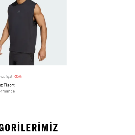
nal fiyat
-35%
Discount
z Tişört
ormance
EGORILERIMIZ