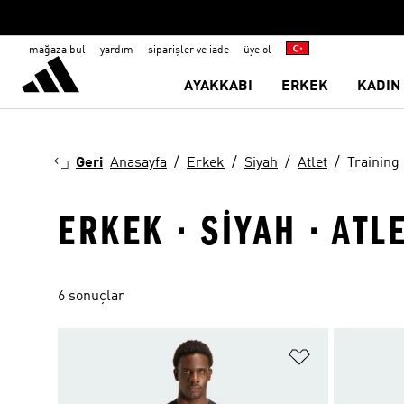
mağaza bul
yardım
siparişler ve iade
üye ol
AYAKKABI
ERKEK
KADIN
Geri
Anasayfa
Erkek
Siyah
Atlet
Training
ERKEK · SIYAH · ATL
6 sonuçlar
Favori Listesi