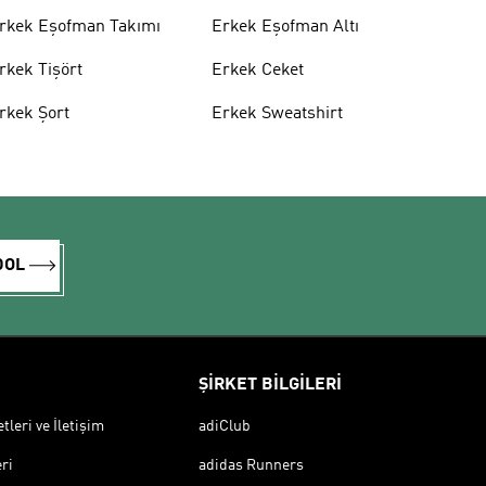
rkek Eşofman Takımı
Erkek Eşofman Altı
rkek Tişört
Erkek Ceket
rkek Şort
Erkek Sweatshirt
DOL
ŞİRKET BİLGİLERİ
leri ve İletişim
adiClub
ri
adidas Runners