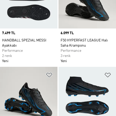
Price
7.499 TL
Price
6.099 TL
HANDBALL SPEZIAL MESSI
F50 HYPERFAST LEAGUE Halı
Ayakkabı
Saha Kramponu
Performance
Performance
2 renk
3 renk
Yeni
Yeni
Favori Listesine Ekle
Fa