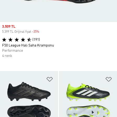
Sale price
3.509 TL
5.399 TL Orijinal fiyat
-35%
Discount
(191)
F50 League Halı Saha Kramponu
Performance
4 renk
Favori Listesine Ekle
Fa