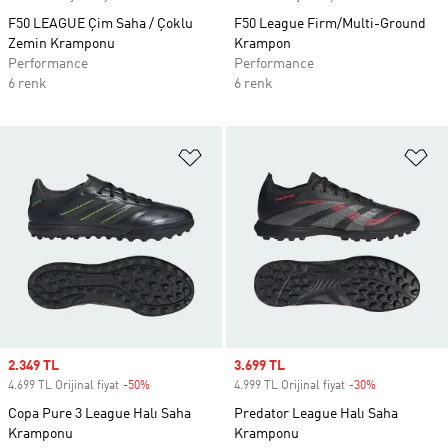
F50 LEAGUE Çim Saha / Çoklu
F50 League Firm/Multi-Ground
Zemin Kramponu
Krampon
Performance
Performance
6 renk
6 renk
Favori Listesine Ekle
Fa
Sale price
2.349 TL
Sale price
3.699 TL
4.699 TL Orijinal fiyat
-50%
Discount
4.999 TL Orijinal fiyat
-30%
Discount
Copa Pure 3 League Halı Saha
Predator League Halı Saha
Kramponu
Kramponu