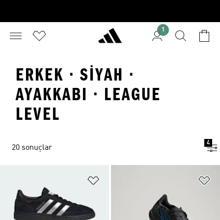
1
ERKEK · SIYAH ·
AYAKKABI · LEAGUE
LEVEL
4
20 sonuçlar
Favori Listesine Ekle
Fa