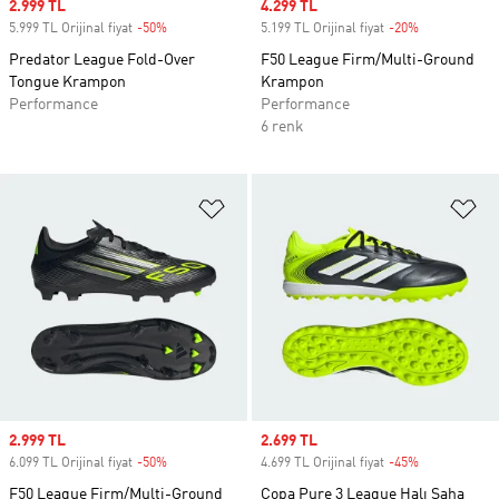
Sale price
2.999 TL
Sale price
4.299 TL
5.999 TL Orijinal fiyat
-50%
Discount
5.199 TL Orijinal fiyat
-20%
Discount
Predator League Fold-Over
F50 League Firm/Multi-Ground
Tongue Krampon
Krampon
Performance
Performance
6 renk
Favori Listesine Ekle
Fa
Sale price
2.999 TL
Sale price
2.699 TL
6.099 TL Orijinal fiyat
-50%
Discount
4.699 TL Orijinal fiyat
-45%
Discount
F50 League Firm/Multi-Ground
Copa Pure 3 League Halı Saha