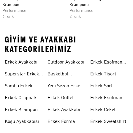
Krampon
Kramponu
Performance
Performance
6 renk
2 renk
GIYIM VE AYAKKABI
KATEGORILERIMIZ
Erkek Ayakkabı
Outdoor Ayakkabı
Erkek Eşofman
Takımı
Superstar Erkek
Basketbol
Erkek Tişört
Ayakkabı
Ayakkabısı
Samba Erkek
Yeni Sezon Erkek
Erkek Şort
Ayakkabı
Ayakkabı
Erkek Originals
Erkek Outlet
Erkek Eşofman
Ayakkabı
Altı
Erkek Krampon
Erkek Ayakkabı
Erkek Ceket
Indirim
Koşu Ayakkabısı
Erkek Forma
Erkek Sweatshirt