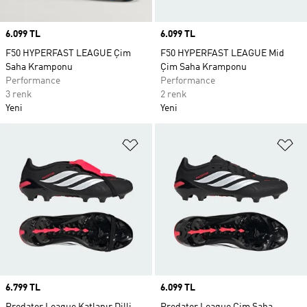
Price
6.099 TL
Price
6.099 TL
F50 HYPERFAST LEAGUE Çim
F50 HYPERFAST LEAGUE Mid
Saha Kramponu
Çim Saha Kramponu
Performance
Performance
3 renk
2 renk
Yeni
Yeni
Favori Listesine Ekle
Fa
Price
6.799 TL
Price
6.099 TL