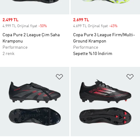
Sale price
2.499 TL
Sale price
2.699 TL
4.999 TL Orijinal fiyat
-50%
Discount
4.699 TL Orijinal fiyat
-45%
Discount
Copa Pure 2 League Çim Saha
Copa Pure 3 League Firm/Multi-
Kramponu
Ground Krampon
Performance
Performance
2 renk
Sepette %10 İndirim
Favori Listesine Ekle
Fa