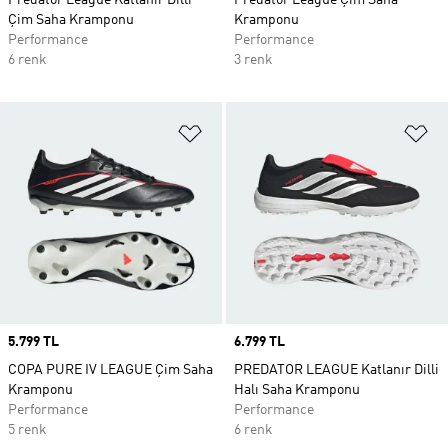
Predator League Katlanır Dilli
Predator League Çim Saha
Çim Saha Kramponu
Kramponu
Performance
Performance
6 renk
3 renk
Favori Listesine Ekle
Fa
Price
5.799 TL
Price
6.799 TL
COPA PURE IV LEAGUE Çim Saha
PREDATOR LEAGUE Katlanır Dilli
Kramponu
Halı Saha Kramponu
Performance
Performance
5 renk
6 renk