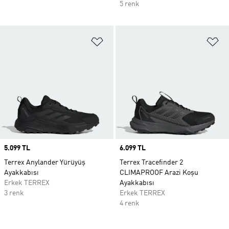
5 renk
Favori Listesine Ekle
Fa
Price
5.099 TL
Price
6.099 TL
Terrex Anylander Yürüyüş
Terrex Tracefinder 2
Ayakkabısı
CLIMAPROOF Arazi Koşu
Erkek TERREX
Ayakkabısı
3 renk
Erkek TERREX
4 renk