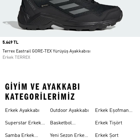
Price
5.649 TL
Terrex Eastrail GORE-TEX Yürüyüş Ayakkabısı
Erkek TERREX
GIYIM VE AYAKKABI
KATEGORILERIMIZ
Erkek Ayakkabı
Outdoor Ayakkabı
Erkek Eşofman
Takımı
Superstar Erkek
Basketbol
Erkek Tişört
Ayakkabı
Ayakkabısı
Samba Erkek
Yeni Sezon Erkek
Erkek Şort