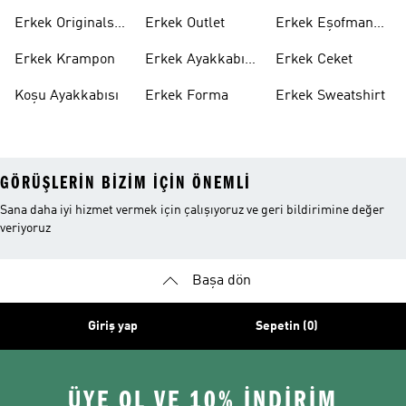
Ayakkabı
Ayakkabı
Erkek Originals
Erkek Outlet
Erkek Eşofman
Ayakkabı
Altı
Erkek Krampon
Erkek Ayakkabı
Erkek Ceket
Indirim
Koşu Ayakkabısı
Erkek Forma
Erkek Sweatshirt
GÖRÜŞLERIN BIZIM IÇIN ÖNEMLI
Sana daha iyi hizmet vermek için çalışıyoruz ve geri bildirimine değer
veriyoruz
Başa dön
Giriş yap
Sepetin (0)
ÜYE OL VE 10% İNDİRİM