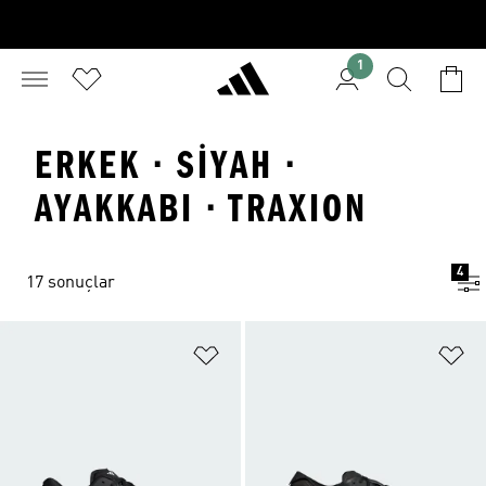
1
ERKEK · SIYAH ·
AYAKKABI · TRAXION
4
17 sonuçlar
Favori Listesine Ekle
Fa