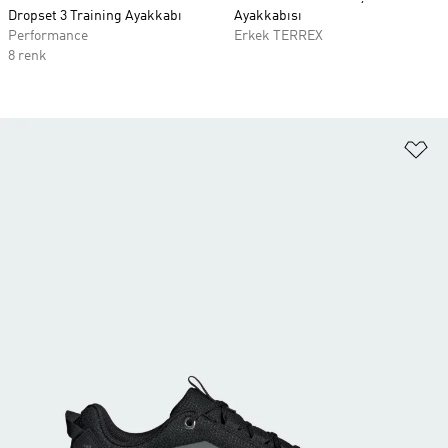
Dropset 3 Training Ayakkabı
Ayakkabısı
Performance
Erkek TERREX
8 renk
Fa