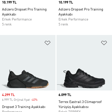
Price
10.199 TL
Price
10.199 TL
Adizero Dropset Pro Training
Adizero Dropset Pro Training
Ayakkabı
Ayakkabı
Erkek Performance
Erkek Performance
5 renk
5 renk
Favori Listesine Ekle
Fa
Sale price
4.299 TL
Price
6.099 TL
6.999 TL Orijinal fiyat
-40%
Discount
Terrex Eastrail 3 Climaproof
Dropset 3 Training Ayakkabı
Yürüyüş Ayakkabısı