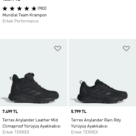
(982)
Mundial Team Krampon
Erkek Performance
Favori Listesine Ekle
Fa
Price
7.499 TL
Price
5.799 TL
Terrex Anylander Leather Mid
Terrex Anylander Rain.Rdy
Climaproof Yürüyüş Ayakkabısı
Yürüyüş Ayakkabısı
Erkek TERREX
Erkek TERREX