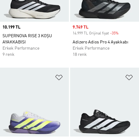
Price
10.199 TL
Sale price
9.749 TL
14.999 TL Orijinal fiyat
-35%
Discount
SUPERNOVA RISE 3 KOŞU
AYAKKABISI
Adizero Adios Pro 4 Ayakkabı
Erkek Performance
Erkek Performance
9 renk
18 renk
Favori Listesine Ekle
Fa