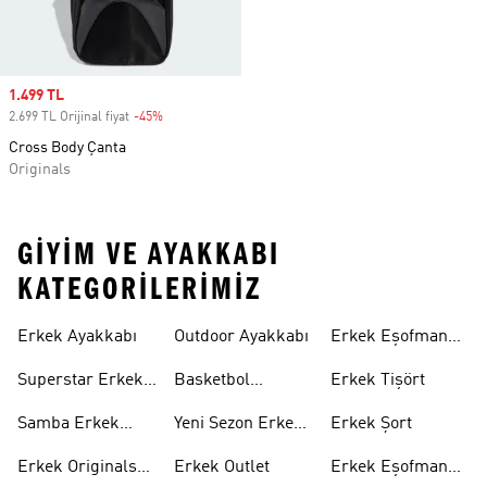
Sale price
1.499 TL
2.699 TL Orijinal fiyat
-45%
Discount
Cross Body Çanta
Originals
GIYIM VE AYAKKABI
KATEGORILERIMIZ
Erkek Ayakkabı
Outdoor Ayakkabı
Erkek Eşofman
Takımı
Superstar Erkek
Basketbol
Erkek Tişört
Ayakkabı
Ayakkabısı
Samba Erkek
Yeni Sezon Erkek
Erkek Şort
Ayakkabı
Ayakkabı
Erkek Originals
Erkek Outlet
Erkek Eşofman