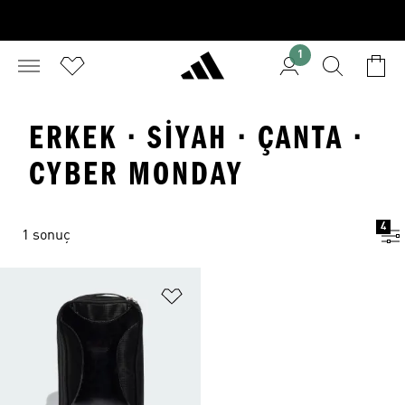
1
ERKEK · SIYAH · ÇANTA ·
CYBER MONDAY
4
1 sonuç
Favori Listesine Ekle