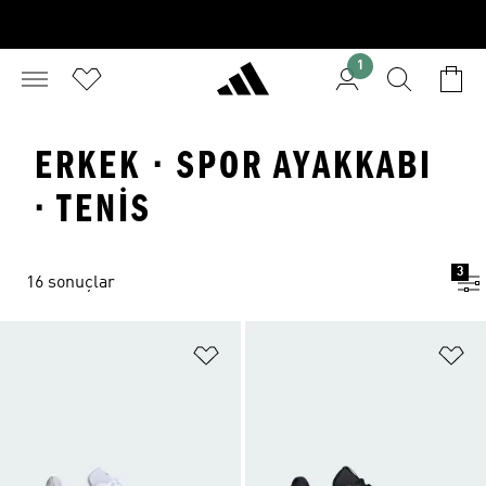
1
ERKEK · SPOR AYAKKABI
· TENIS
3
16 sonuçlar
Favori Listesine Ekle
Fa