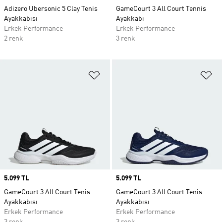
Adizero Ubersonic 5 Clay Tenis
GameCourt 3 All Court Tennis
Ayakkabısı
Ayakkabı
Erkek Performance
Erkek Performance
2 renk
3 renk
Favori Listesine Ekle
Fa
Price
5.099 TL
Price
5.099 TL
GameCourt 3 All Court Tenis
GameCourt 3 All Court Tenis
Ayakkabısı
Ayakkabısı
Erkek Performance
Erkek Performance