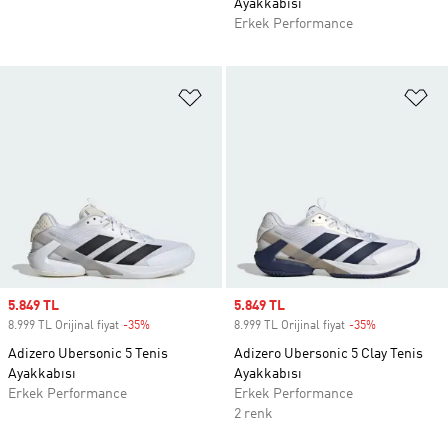
Ayakkabısı
Erkek Performance
Favori Listesine Ekle
Fa
Sale price
5.849 TL
Sale price
5.849 TL
8.999 TL Orijinal fiyat
-35%
Discount
8.999 TL Orijinal fiyat
-35%
Discount
Adizero Ubersonic 5 Tenis
Adizero Ubersonic 5 Clay Tenis
Ayakkabısı
Ayakkabısı
Erkek Performance
Erkek Performance
2 renk