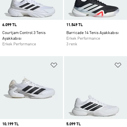
Price
6.099 TL
Price
11.549 TL
Courtjam Control 3 Tenis
Barricade 14 Tenis Ayakkabısı
Ayakkabısı
Erkek Performance
Erkek Performance
3 renk
Favori Listesine Ekle
Fa
Price
10.199 TL
Price
5.099 TL