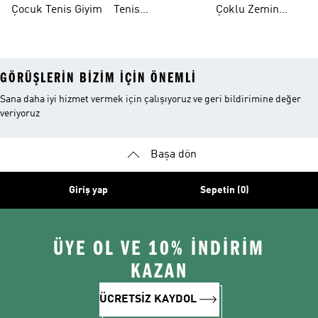
Çocuk Tenis Giyim
Tenis
Çoklu Zemin
Aksesuarları
Tenis
Ayakkabıları
GÖRÜŞLERIN BIZIM IÇIN ÖNEMLI
Sana daha iyi hizmet vermek için çalışıyoruz ve geri bildirimine değer
veriyoruz
Başa dön
Giriş yap
Sepetin (0)
ÜYE OL VE 10% İNDİRİM
KAZAN
ÜCRETSİZ KAYDOL