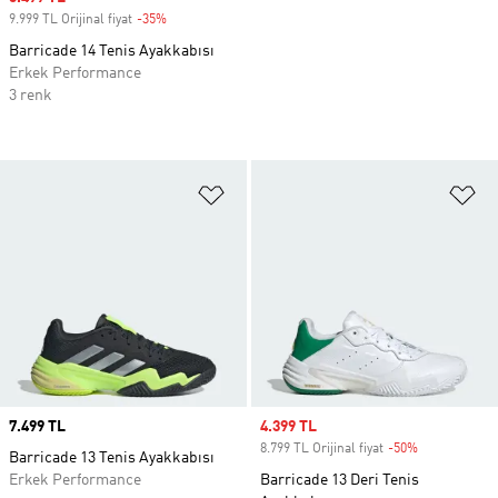
9.999 TL Orijinal fiyat
-35%
Discount
Barricade 14 Tenis Ayakkabısı
Erkek Performance
3 renk
Favori Listesine Ekle
Fa
Price
7.499 TL
Sale price
4.399 TL
8.799 TL Orijinal fiyat
-50%
Discount
Barricade 13 Tenis Ayakkabısı
Erkek Performance
Barricade 13 Deri Tenis