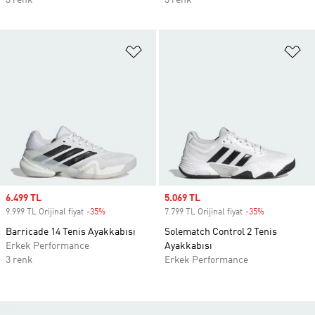
3 renk
3 renk
Favori Listesine Ekle
Fa
Sale price
6.499 TL
Sale price
5.069 TL
9.999 TL Orijinal fiyat
-35%
Discount
7.799 TL Orijinal fiyat
-35%
Discount
Barricade 14 Tenis Ayakkabısı
Solematch Control 2 Tenis
Erkek Performance
Ayakkabısı
3 renk
Erkek Performance