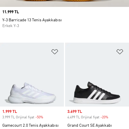
Price
11.999 TL
Y-3 Barricade 13 Tenis Ayakkabısı
Erkek Y-3
Favori Listesine Ekle
Fa
Sale price
1.999 TL
Sale price
3.699 TL
3.999 TL Orijinal fiyat
-50%
Discount
4.499 TL Orijinal fiyat
-20%
Discount
Gamecourt 2.0 Tenis Ayakkabısı
Grand Court SE Ayakkabı