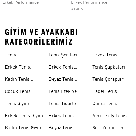
Erkek Performance
Erkek Performance
3 renk
GIYIM VE AYAKKABI
KATEGORILERIMIZ
Tenis
Tenis Şortları
Erkek Tenis
Ayakkabıları
Aksesuarları
Erkek Tenis
Erkek Tenis
Tenis Şapkaları
Ayakkabıları
Şortları
Kadın Tenis
Beyaz Tenis
Tenis Çorapları
Ayakkabıları
Şortları
Çocuk Tenis
Tenis Etek Ve
Padel Tenis
Ayakkabıları
Elbiseleri
Ekipmanları
Tenis Giyim
Tenis Tişörtleri
Clima Tenis
Koleksiyonu
Erkek Tenis Giyim
Erkek Tenis
Aeroready Tenis
Tişörtleri
Koleksiyonu
Kadın Tenis Giyim
Beyaz Tenis
Sert Zemin Tenis
Ayakkabıları
Ayakkabıları