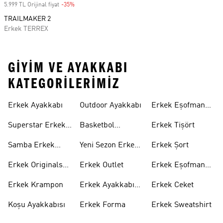
5.999 TL Orijinal fiyat
-35%
Discount
TRAILMAKER 2
Erkek TERREX
GIYIM VE AYAKKABI
KATEGORILERIMIZ
Erkek Ayakkabı
Outdoor Ayakkabı
Erkek Eşofman
Takımı
Superstar Erkek
Basketbol
Erkek Tişört
Ayakkabı
Ayakkabısı
Samba Erkek
Yeni Sezon Erkek
Erkek Şort
Ayakkabı
Ayakkabı
Erkek Originals
Erkek Outlet
Erkek Eşofman
Ayakkabı
Altı
Erkek Krampon
Erkek Ayakkabı
Erkek Ceket
Indirim
Koşu Ayakkabısı
Erkek Forma
Erkek Sweatshirt