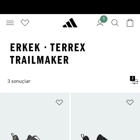
1
ERKEK · TERREX
TRAILMAKER
2
3 sonuçlar
Favori Listesine Ekle
Fa