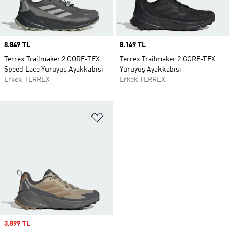
Price
8.849 TL
Price
8.149 TL
Terrex Trailmaker 2 GORE-TEX
Terrex Trailmaker 2 GORE-TEX
Speed Lace Yürüyüş Ayakkabısı
Yürüyüş Ayakkabısı
Erkek TERREX
Erkek TERREX
Favori Listesine Ekle
Sale price
3.899 TL