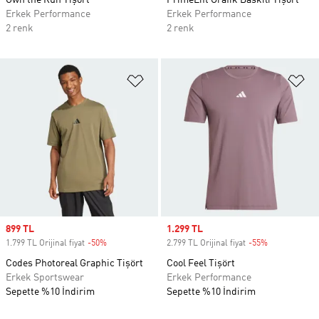
Own the Run Tişört
PrimeLift Grafik Baskılı Tişört
Erkek Performance
Erkek Performance
2 renk
2 renk
Favori Listesine Ekle
Fa
Sale price
899 TL
Sale price
1.299 TL
1.799 TL Orijinal fiyat
-50%
Discount
2.799 TL Orijinal fiyat
-55%
Discount
Codes Photoreal Graphic Tişört
Cool Feel Tişört
Erkek Sportswear
Erkek Performance
Sepette %10 İndirim
Sepette %10 İndirim