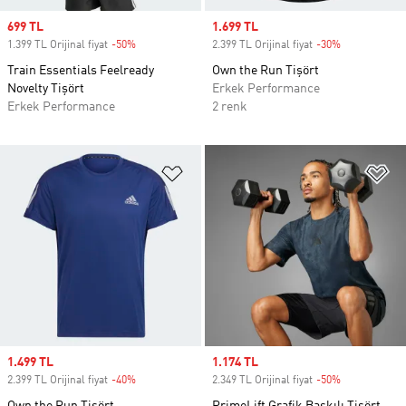
Sale price
699 TL
Sale price
1.699 TL
1.399 TL Orijinal fiyat
-50%
Discount
2.399 TL Orijinal fiyat
-30%
Discount
Train Essentials Feelready
Own the Run Tişört
Novelty Tişört
Erkek Performance
Erkek Performance
2 renk
Favori Listesine Ekle
Fa
Sale price
1.499 TL
Sale price
1.174 TL
2.399 TL Orijinal fiyat
-40%
Discount
2.349 TL Orijinal fiyat
-50%
Discount