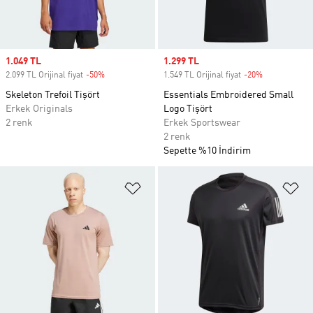
Sale price
1.049 TL
Sale price
1.299 TL
2.099 TL Orijinal fiyat
-50%
Discount
1.549 TL Orijinal fiyat
-20%
Discount
Skeleton Trefoil Tişört
Essentials Embroidered Small
Erkek Originals
Logo Tişört
2 renk
Erkek Sportswear
2 renk
Sepette %10 İndirim
Favori Listesine Ekle
Fa