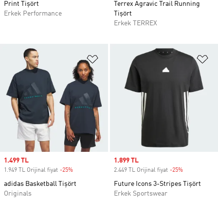
Print Tişört
Terrex Agravic Trail Running
Erkek Performance
Tişört
Erkek TERREX
Favori Listesine Ekle
Fa
Sale price
1.499 TL
Sale price
1.899 TL
1.949 TL Orijinal fiyat
-25%
Discount
2.449 TL Orijinal fiyat
-25%
Discount
adidas Basketball Tişört
Future Icons 3-Stripes Tişört
Originals
Erkek Sportswear