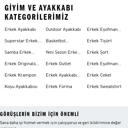
GIYIM VE AYAKKABI
KATEGORILERIMIZ
Erkek Ayakkabı
Outdoor Ayakkabı
Erkek Eşofman
Takımı
Superstar Erkek
Basketbol
Erkek Tişört
Ayakkabı
Ayakkabısı
Samba Erkek
Yeni Sezon Erkek
Erkek Şort
Ayakkabı
Ayakkabı
Erkek Originals
Erkek Outlet
Erkek Eşofman
Ayakkabı
Altı
Erkek Krampon
Erkek Ayakkabı
Erkek Ceket
Indirim
Koşu Ayakkabısı
Erkek Forma
Erkek Sweatshirt
GÖRÜŞLERIN BIZIM IÇIN ÖNEMLI
Sana daha iyi hizmet vermek için çalışıyoruz ve geri bildirimine değer