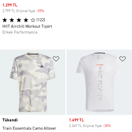
Sale price
1.299 TL
2.799 TL Orijinal fiyat
-55%
Discount
(122)
HIIT Airchill Workout Tişört
Erkek Performance
Favori Listesine Ekle
Fa
Tükendi
Sale price
1.699 TL
2.349 TL Orijinal fiyat
-30%
Discount
Train Essentials Camo Allover