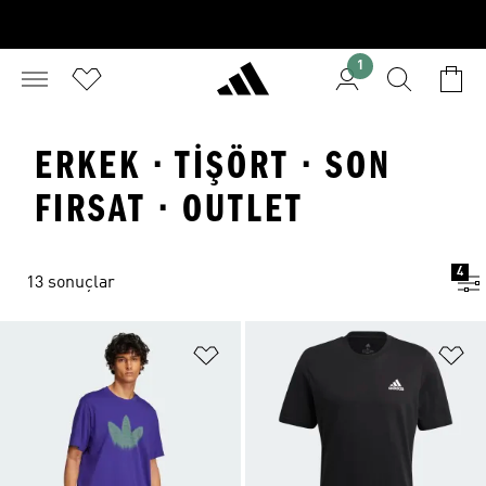
1
ERKEK · TIŞÖRT · SON
FIRSAT · OUTLET
4
13 sonuçlar
Favori Listesine Ekle
Fa