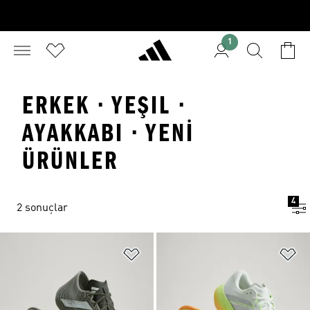
1
ERKEK · YEŞIL ·
AYAKKABI · YENI
ÜRÜNLER
4
2 sonuçlar
Favori Listesine Ekle
Fa