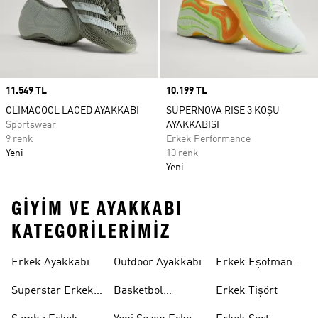
Price
11.549 TL
Price
10.199 TL
CLIMACOOL LACED AYAKKABI
SUPERNOVA RISE 3 KOŞU
Sportswear
AYAKKABISI
9 renk
Erkek Performance
Yeni
10 renk
Yeni
GIYIM VE AYAKKABI
KATEGORILERIMIZ
Erkek Ayakkabı
Outdoor Ayakkabı
Erkek Eşofman
Takımı
Superstar Erkek
Basketbol
Erkek Tişört
Ayakkabı
Ayakkabısı