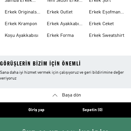
Samba Erkek
Yeni Sezon Erkek
Erkek Şort
Ayakkabı
Ayakkabı
Erkek Originals
Erkek Outlet
Erkek Eşofman
Ayakkabı
Altı
Erkek Krampon
Erkek Ayakkabı
Erkek Ceket
Indirim
Koşu Ayakkabısı
Erkek Forma
Erkek Sweatshirt
GÖRÜŞLERIN BIZIM IÇIN ÖNEMLI
Sana daha iyi hizmet vermek için çalışıyoruz ve geri bildirimine değer
veriyoruz
Başa dön
Giriş yap
Sepetin (0)