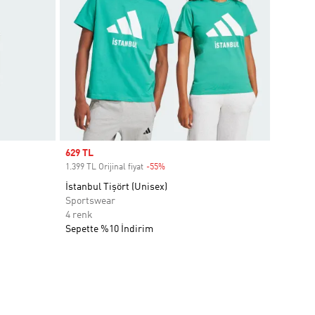
Sale price
629 TL
1.399 TL Orijinal fiyat
-55%
Discount
İstanbul Tişört (Unisex)
Sportswear
4 renk
Sepette %10 İndirim