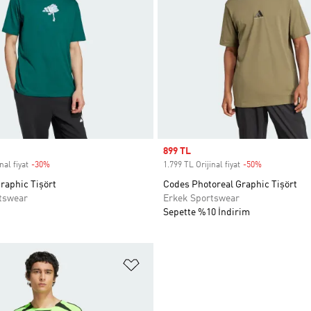
Sale price
899 TL
nal fiyat
-30%
Discount
1.799 TL Orijinal fiyat
-50%
Discount
raphic Tişört
Codes Photoreal Graphic Tişört
tswear
Erkek Sportswear
Sepette %10 İndirim
ne Ekle
Favori Listesine Ekle