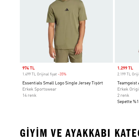
Sale price
974 TL
Sale price
1.299 TL
1.499 TL Orijinal fiyat
-35%
Discount
2.199 TL Oriji
Essentials Small Logo Single Jersey Tişört
Teamgeist A
Erkek Sportswear
Erkek Origi
14 renk
2 renk
Sepette %1
GIYIM VE AYAKKABI KAT