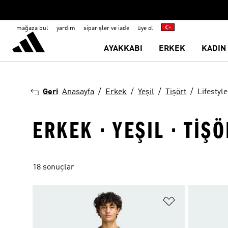
mağaza bul
yardım
siparişler ve iade
üye ol
AYAKKABI
ERKEK
KADIN
Geri
Anasayfa
Erkek
Yeşil
Tişört
Lifestyle
ERKEK · YEŞIL · TIŞÖ
18 sonuçlar
Favori Listesi