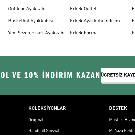
Outdoor Ayakkabı
Erkek Outlet
E
Basketbol Ayakkabısı
Erkek Ayakkabı Indirim
E
Yeni Sezon Erkek Ayakkabı
Erkek Forma
E
 OL VE 10% İNDİRİM KAZAN
ÜCRETSİZ KAY
KOLEKSİYONLAR
DESTEK
Originals
Müşteri Hizmet
Handball Spezial
Mağaza Rehbe