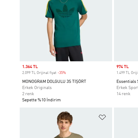
Sale price
1.364 TL
Sale price
974 TL
2.099 TL Orijinal fiyat
-35%
Discount
1.499 TL Oriji
MONOGRAM DOLGULU 3S TİŞÖRT
Essentials 
Erkek Originals
Erkek Spor
2 renk
14 renk
Sepette %10 İndirim
Favori Listesi