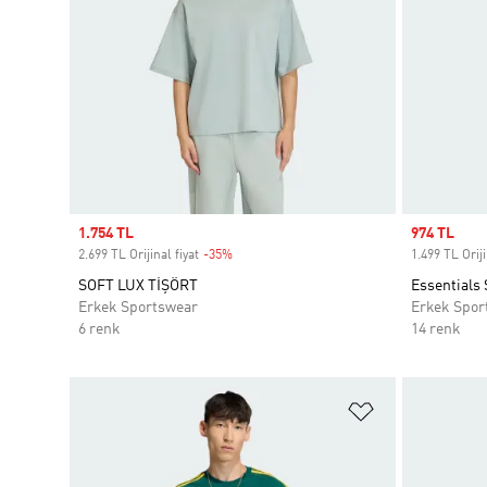
Sale price
1.754 TL
Sale price
974 TL
2.699 TL Orijinal fiyat
-35%
Discount
1.499 TL Oriji
SOFT LUX TİŞÖRT
Essentials 
Erkek Sportswear
Erkek Spor
6 renk
14 renk
Favori Listesi