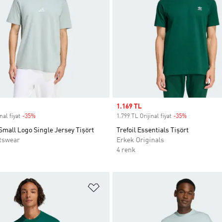
Sale price
1.169 TL
nal fiyat
-35%
Discount
1.799 TL Orijinal fiyat
-35%
Discount
Small Logo Single Jersey Tişört
Trefoil Essentials Tişört
tswear
Erkek Originals
4 renk
ne Ekle
Favori Listesine Ekle