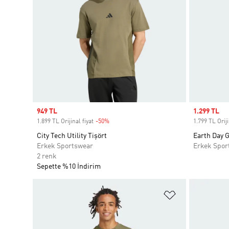
Sale price
949 TL
Sale price
1.299 TL
1.899 TL Orijinal fiyat
-50%
Discount
1.799 TL Oriji
City Tech Utility Tişört
Earth Day G
Erkek Sportswear
Erkek Spor
2 renk
Sepette %10 İndirim
Favori Listesi