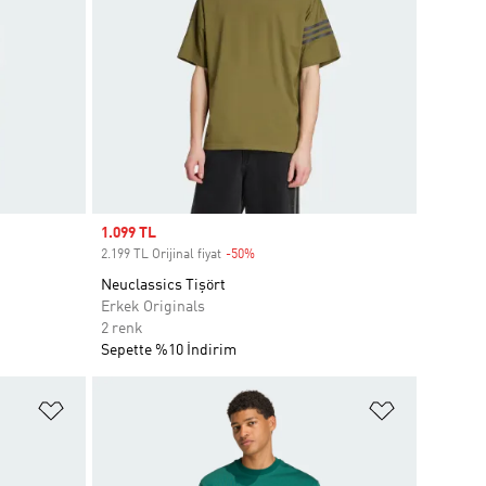
Sale price
1.099 TL
2.199 TL Orijinal fiyat
-50%
Discount
Neuclassics Tişört
Erkek Originals
2 renk
Sepette %10 İndirim
Favori Listesine Ekle
Favori List