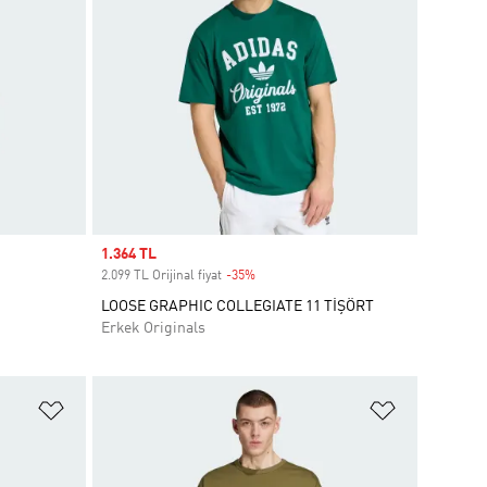
Sale price
1.364 TL
2.099 TL Orijinal fiyat
-35%
Discount
LOOSE GRAPHIC COLLEGIATE 11 TİŞÖRT
Erkek Originals
Favori Listesine Ekle
Favori List