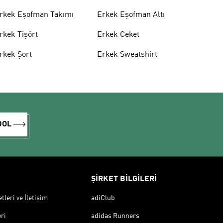
rkek Eşofman Takımı
Erkek Eşofman Altı
rkek Tişört
Erkek Ceket
rkek Şort
Erkek Sweatshirt
DOL
ŞİRKET BİLGİLERİ
leri ve İletişim
adiClub
ri
adidas Runners