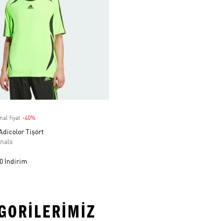
nal fiyat
-40%
Discount
dicolor Tişört
nals
0 İndirim
EGORILERIMIZ