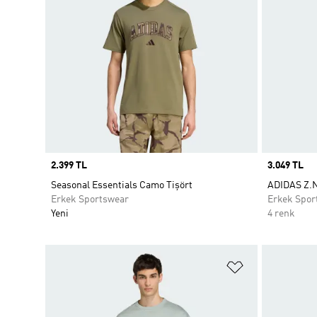
Price
2.399 TL
Price
3.049 TL
Seasonal Essentials Camo Tişört
ADIDAS Z.N
Erkek Sportswear
Erkek Spor
Yeni
4 renk
Favori Listesi