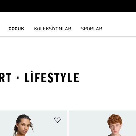
ÇOCUK
KOLEKSİYONLAR
SPORLAR
RT · LIFESTYLE
ne Ekle
Favori Listesine Ekle