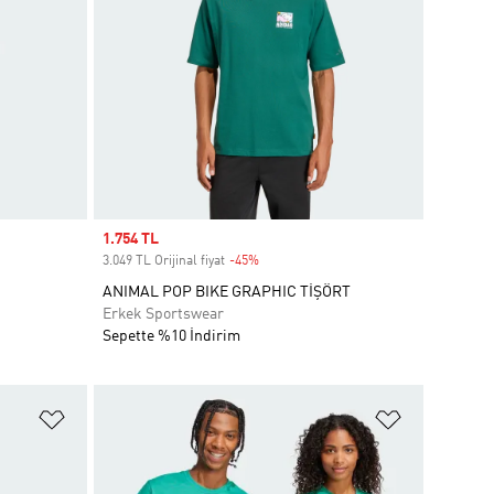
Sale price
1.754 TL
3.049 TL Orijinal fiyat
-45%
Discount
ANIMAL POP BIKE GRAPHIC TİŞÖRT
Erkek Sportswear
Sepette %10 İndirim
Favori Listesine Ekle
Favori List