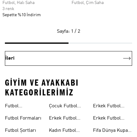
Futbol, Halı Saha
Futbol, Çim Saha
3 renk
Sepette %10 İndirim
Sayfa: 1 / 2
İleri
GIYIM VE AYAKKABI
KATEGORILERIMIZ
Futbol
Çocuk Futbol
Erkek Futbol
Ayakkabıları
Ayakkabıları
Topları
Futbol Formaları
Erkek Futbol
Erkek Futbol
Formaları
Eldivenleri
Futbol Şortları
Kadın Futbol
Fifa Dünya Kupası