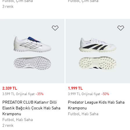
Futbol, Çim Saha
Futbol, Çim Saha
3 renk
Favori Listesine Ekle
Fa
Sale price
2.339 TL
Sale price
1.999 TL
3.599 TL Orijinal fiyat
-35%
Discount
3.999 TL Orijinal fiyat
-50%
Discount
PREDATOR CLUB Katlanır Dilli
Predator League Kids Halı Saha
Elastik Bağcıklı Çocuk Halı Saha
Kramponu
Kramponu
Futbol, Halı Saha
Futbol, Halı Saha
2 renk