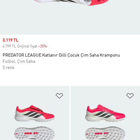
Sale price
3.119 TL
4.799 TL Orijinal fiyat
-35%
Discount
PREDATOR LEAGUE Katlanır Dilli Çocuk Çim Saha Kramponu
Futbol, Çim Saha
5 renk
Favori Listesine Ekle
Fa