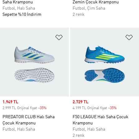
Saha Kramponu
Zemin Çocuk Kramponu
Futbol, Halı Saha
Futbol, Çim Saha
Sepette %10 İndirim
2 renk
Favori Listesine Ekle
Fa
Sale price
1.949 TL
Sale price
2.729 TL
2.999 TL Orijinal fiyat
-35%
Discount
4.199 TL Orijinal fiyat
-35%
Discount
PREDATOR CLUB Halı Saha
F50 LEAGUE Halı Saha Çocuk
Çocuk Kramponu
Kramponu
Futbol, Halı Saha
Futbol, Halı Saha
2 renk