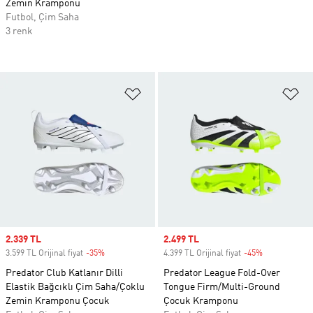
Zemin Kramponu
Futbol, Çim Saha
3 renk
Favori Listesine Ekle
Fa
Sale price
2.339 TL
Sale price
2.499 TL
3.599 TL Orijinal fiyat
-35%
Discount
4.399 TL Orijinal fiyat
-45%
Discount
Predator Club Katlanır Dilli
Predator League Fold-Over
Elastik Bağcıklı Çim Saha/Çoklu
Tongue Firm/Multi-Ground
Zemin Kramponu Çocuk
Çocuk Kramponu