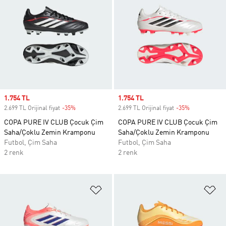
Sale price
1.754 TL
Sale price
1.754 TL
2.699 TL Orijinal fiyat
-35%
Discount
2.699 TL Orijinal fiyat
-35%
Discount
COPA PURE IV CLUB Çocuk Çim
COPA PURE IV CLUB Çocuk Çim
Saha/Çoklu Zemin Kramponu
Saha/Çoklu Zemin Kramponu
Futbol, Çim Saha
Futbol, Çim Saha
2 renk
2 renk
Favori Listesine Ekle
Fa