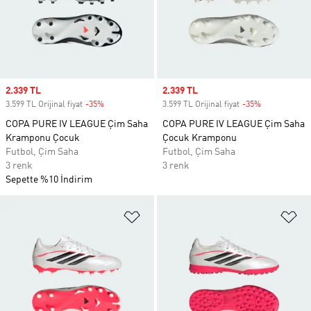
Sale price
2.339 TL
Sale price
2.339 TL
3.599 TL Orijinal fiyat
-35%
Discount
3.599 TL Orijinal fiyat
-35%
Discount
COPA PURE IV LEAGUE Çim Saha
COPA PURE IV LEAGUE Çim Saha
Kramponu Çocuk
Çocuk Kramponu
Futbol, Çim Saha
Futbol, Çim Saha
3 renk
3 renk
Sepette %10 İndirim
Favori Listesine Ekle
Fa