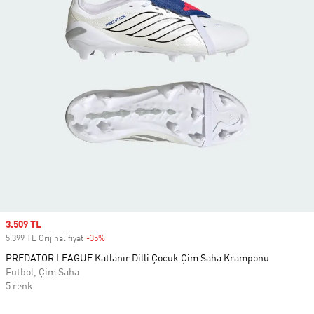
Sale price
3.509 TL
5.399 TL Orijinal fiyat
-35%
Discount
PREDATOR LEAGUE Katlanır Dilli Çocuk Çim Saha Kramponu
Futbol, Çim Saha
5 renk