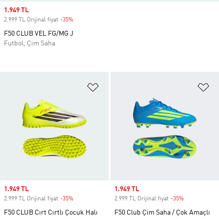
Sale price
1.949 TL
2.999 TL Orijinal fiyat
-35%
Discount
F50 CLUB VEL FG/MG J
Futbol, Çim Saha
Favori Listesine Ekle
Fa
Sale price
1.949 TL
Sale price
1.949 TL
2.999 TL Orijinal fiyat
-35%
Discount
2.999 TL Orijinal fiyat
-35%
Discount
F50 CLUB Cırt Cırtlı Çocuk Halı
F50 Club Çim Saha / Çok Amaçlı