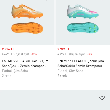
Sale price
2.924 TL
Sale price
2.924 TL
4.499 TL Orijinal fiyat
-35%
Discount
4.499 TL Orijinal fiyat
-35%
Discount
F50 MESSI LEAGUE Çocuk Çim
F50 MESSI LEAGUE Çocuk Çim
Saha/Çoklu Zemin Kramponu
Saha/Çoklu Zemin Kramponu
Futbol, Çim Saha
Futbol, Çim Saha
2 renk
2 renk
Fa