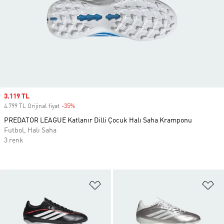
Sale price
3.119 TL
4.799 TL Orijinal fiyat
-35%
Discount
PREDATOR LEAGUE Katlanır Dilli Çocuk Halı Saha Kramponu
Futbol, Halı Saha
3 renk
Favori Listesine Ekle
Fa