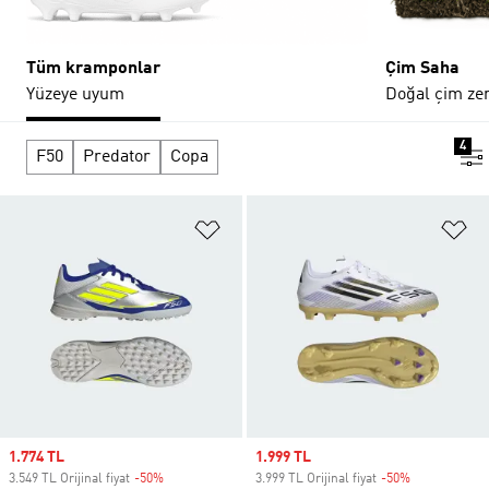
Tüm kramponlar
Çim Saha
Yüzeye uyum
Doğal çim zem
4
F50
Predator
Copa
Favori Listesine Ekle
Fa
Sale price
1.774 TL
Sale price
1.999 TL
3.549 TL Orijinal fiyat
-50%
Discount
3.999 TL Orijinal fiyat
-50%
Discount