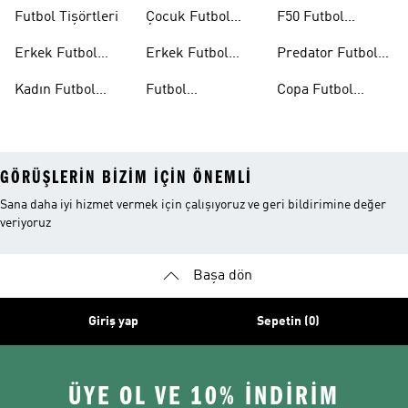
Formaları
26™
Futbol Tişörtleri
Çocuk Futbol
F50 Futbol
Formaları
Ayakkabıları
Erkek Futbol
Erkek Futbol
Predator Futbol
Ayakkabıları
Şortları
Ayakkabıları
Kadın Futbol
Futbol
Copa Futbol
Ayakkabıları
Aksesuarları
Ayakkabıları
GÖRÜŞLERIN BIZIM IÇIN ÖNEMLI
Sana daha iyi hizmet vermek için çalışıyoruz ve geri bildirimine değer
veriyoruz
Başa dön
Giriş yap
Sepetin (0)
ÜYE OL VE 10% İNDİRİM