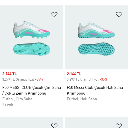
Favori Listesine Ekle
Fa
Sale price
2.144 TL
Sale price
2.144 TL
3.299 TL Orijinal fiyat
-35%
Discount
3.299 TL Orijinal fiyat
-35%
Discount
F50 MESSI CLUB Çocuk Çim Saha
F50 Messi Club Çocuk Halı Saha
/ Çoklu Zemin Kramponu
Kramponu
Futbol, Çim Saha
Futbol, Halı Saha
2 renk
Favori Listesine Ekle
Fa