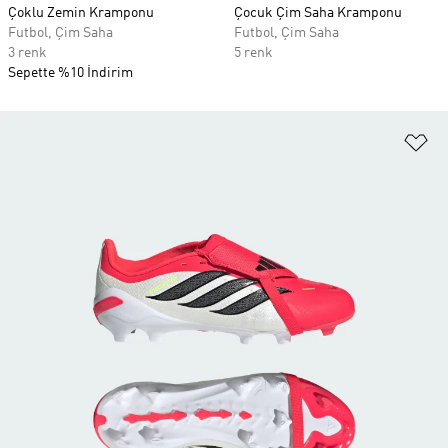
Çoklu Zemin Kramponu
Çocuk Çim Saha Kramponu
Futbol, Çim Saha
Futbol, Çim Saha
3 renk
5 renk
Sepette %10 İndirim
Fa