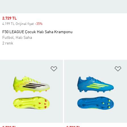
Sale price
2.729 TL
4.199 TL Orijinal fiyat
-35%
Discount
F50 LEAGUE Çocuk Halı Saha Kramponu
Futbol, Halı Saha
2 renk
Favori Listesine Ekle
Fa