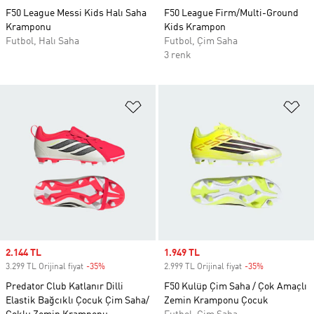
F50 League Messi Kids Halı Saha
F50 League Firm/Multi-Ground
Kramponu
Kids Krampon
Futbol, Halı Saha
Futbol, Çim Saha
3 renk
Favori Listesine Ekle
Fa
Sale price
2.144 TL
Sale price
1.949 TL
3.299 TL Orijinal fiyat
-35%
Discount
2.999 TL Orijinal fiyat
-35%
Discount
Predator Club Katlanır Dilli
F50 Kulüp Çim Saha / Çok Amaçlı
Elastik Bağcıklı Çocuk Çim Saha/
Zemin Kramponu Çocuk