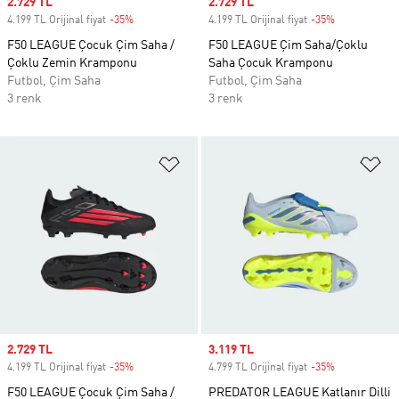
Sale price
2.729 TL
Sale price
2.729 TL
4.199 TL Orijinal fiyat
-35%
Discount
4.199 TL Orijinal fiyat
-35%
Discount
F50 LEAGUE Çocuk Çim Saha /
F50 LEAGUE Çim Saha/Çoklu
Çoklu Zemin Kramponu
Saha Çocuk Kramponu
Futbol, Çim Saha
Futbol, Çim Saha
3 renk
3 renk
Favori Listesine Ekle
Fa
Sale price
2.729 TL
Sale price
3.119 TL
4.199 TL Orijinal fiyat
-35%
Discount
4.799 TL Orijinal fiyat
-35%
Discount
F50 LEAGUE Çocuk Çim Saha /
PREDATOR LEAGUE Katlanır Dilli