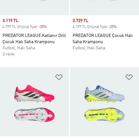
Sale price
3.119 TL
Sale price
2.729 TL
4.799 TL Orijinal fiyat
-35%
Discount
4.199 TL Orijinal fiyat
-35%
Discount
PREDATOR LEAGUE Katlanır Dilli
PREDATOR LEAGUE Çocuk Halı
Çocuk Halı Saha Kramponu
Saha Kramponu
Futbol, Halı Saha
Futbol, Halı Saha
3 renk
Favori Listesine Ekle
Fa