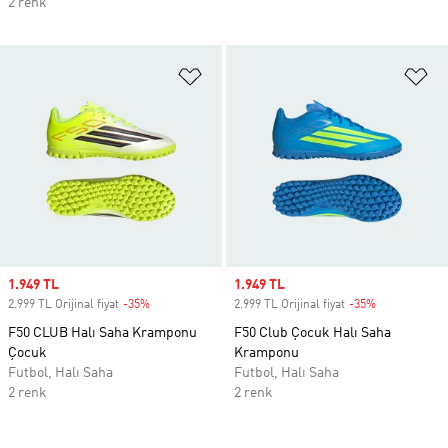
2 renk
Favori Listesine Ekle
Fa
Sale price
1.949 TL
Sale price
1.949 TL
2.999 TL Orijinal fiyat
-35%
Discount
2.999 TL Orijinal fiyat
-35%
Discount
F50 CLUB Halı Saha Kramponu
F50 Club Çocuk Halı Saha
Çocuk
Kramponu
Futbol, Halı Saha
Futbol, Halı Saha
2 renk
2 renk