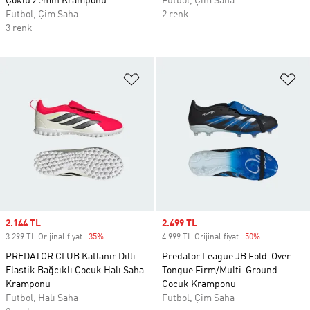
Çoklu Zemin Kramponu
Futbol, Çim Saha
Futbol, Çim Saha
2 renk
3 renk
Favori Listesine Ekle
Fa
Sale price
2.144 TL
Sale price
2.499 TL
3.299 TL Orijinal fiyat
-35%
Discount
4.999 TL Orijinal fiyat
-50%
Discount
PREDATOR CLUB Katlanır Dilli
Predator League JB Fold-Over
Elastik Bağcıklı Çocuk Halı Saha
Tongue Firm/Multi-Ground
Kramponu
Çocuk Kramponu
Futbol, Halı Saha
Futbol, Çim Saha