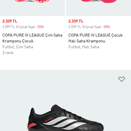
Sale price
2.339 TL
Sale price
2.339 TL
3.599 TL Orijinal fiyat
-35%
Discount
3.599 TL Orijinal fiyat
-35%
Discount
COPA PURE IV LEAGUE Çim Saha
COPA PURE IV LEAGUE Çocuk
Kramponu Çocuk
Halı Saha Kramponu
Futbol, Çim Saha
Futbol, Halı Saha
3 renk
Fa