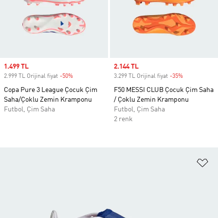
Sale price
1.499 TL
Sale price
2.144 TL
2.999 TL Orijinal fiyat
-50%
Discount
3.299 TL Orijinal fiyat
-35%
Discount
Copa Pure 3 League Çocuk Çim
F50 MESSI CLUB Çocuk Çim Saha
Saha/Çoklu Zemin Kramponu
/ Çoklu Zemin Kramponu
Futbol, Çim Saha
Futbol, Çim Saha
2 renk
Fa