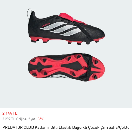
Sale price
2.144 TL
3.299 TL Orijinal fiyat
-35%
Discount
PREDATOR CLUB Katlanır Dilli Elastik Bağcıklı Çocuk Çim Saha/Çoklu