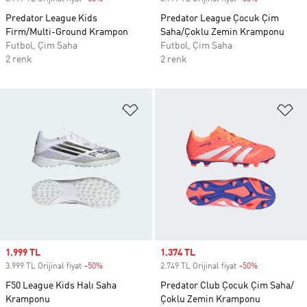
Predator League Kids
Predator League Çocuk Çim
Firm/Multi-Ground Krampon
Saha/Çoklu Zemin Kramponu
Futbol, Çim Saha
Futbol, Çim Saha
2 renk
2 renk
Favori Listesine Ekle
Fa
Sale price
1.999 TL
Sale price
1.374 TL
3.999 TL Orijinal fiyat
-50%
Discount
2.749 TL Orijinal fiyat
-50%
Discount
F50 League Kids Halı Saha
Predator Club Çocuk Çim Saha/
Kramponu
Çoklu Zemin Kramponu